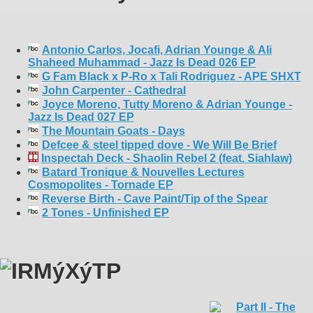
Antonio Carlos, Jocafi, Adrian Younge & Ali
Shaheed Muhammad - Jazz Is Dead 026 EP
G Fam Black x P-Ro x Tali Rodriguez - APE SHXT
John Carpenter - Cathedral
Joyce Moreno, Tutty Moreno & Adrian Younge -
Jazz Is Dead 027 EP
The Mountain Goats - Days
Defcee & steel tipped dove - We Will Be Brief
Inspectah Deck - Shaolin Rebel 2 (feat. Siahlaw)
Batard Tronique & Nouvelles Lectures
Cosmopolites - Tornade EP
Reverse Birth - Cave Paint/Tip of the Spear
2 Tones - Unfinished EP