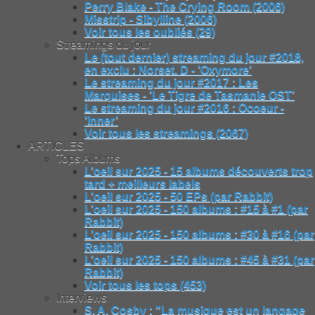
Perry Blake - The Crying Room (2006)
Misstrip - Sibylline (2006)
Voir tous les oubliés (29)
Streamings du jour
Le (tout dernier) streaming du jour #2018,
en exclu : Norset. D - ’Oxymore’
Le streaming du jour #2017 : Les
Marquises - ’Le Tigre de Tasmanie OST’
Le streaming du jour #2016 : Ocoeur -
’Inner’
Voir tous les streamings (2067)
ARTICLES
Tops Albums
L’oeil sur 2025 - 15 albums découverts trop
tard + meilleurs labels
L’oeil sur 2025 - 50 EPs (par Rabbit)
L’oeil sur 2025 - 150 albums : #15 à #1 (par
Rabbit)
L’oeil sur 2025 - 150 albums : #30 à #16 (par
Rabbit)
L’oeil sur 2025 - 150 albums : #45 à #31 (par
Rabbit)
Voir tous les tops (453)
Interviews
S. A. Cosby : "La musique est un langage