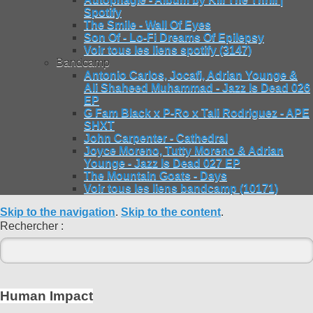
Spotify
The Smile - Wall Of Eyes
Son Of - Lo-Fi Dreams Of Epilepsy
Voir tous les liens spotify (3147)
Bandcamp
Antonio Carlos, Jocafi, Adrian Younge &
Ali Shaheed Muhammad - Jazz Is Dead 026
EP
G Fam Black x P-Ro x Tali Rodriguez - APE
SHXT
John Carpenter - Cathedral
Joyce Moreno, Tutty Moreno & Adrian
Younge - Jazz Is Dead 027 EP
The Mountain Goats - Days
Voir tous les liens bandcamp (10171)
Skip to the navigation
.
Skip to the content
.
Rechercher :
Human Impact