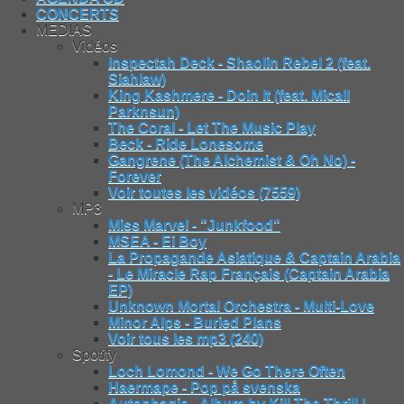
CONCERTS
MEDIAS
Vidéos
Inspectah Deck - Shaolin Rebel 2 (feat.
Siahlaw)
King Kashmere - Doin It (feat. Micall
Parknsun)
The Coral - Let The Music Play
Beck - Ride Lonesome
Gangrene (The Alchemist & Oh No) -
Forever
Voir toutes les vidéos (7559)
MP3
Miss Marvel - "Junkfood"
MSEA - Ei Boy
La Propagande Asiatique & Captain Arabia
- Le Miracle Rap Français (Captain Arabia
EP)
Unknown Mortal Orchestra - Multi-Love
Minor Alps - Buried Plans
Voir tous les mp3 (240)
Spotify
Loch Lomond - We Go There Often
Haermape - Pop på svenska
Autophagie - Album by Kill The Thrill |