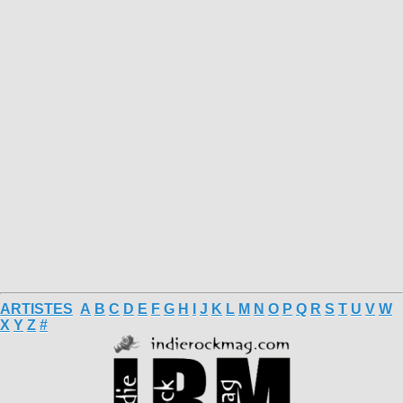
ARTISTES
A
B
C
D
E
F
G
H
I
J
K
L
M
N
O
P
Q
R
S
T
U
V
W
X
Y
Z
#