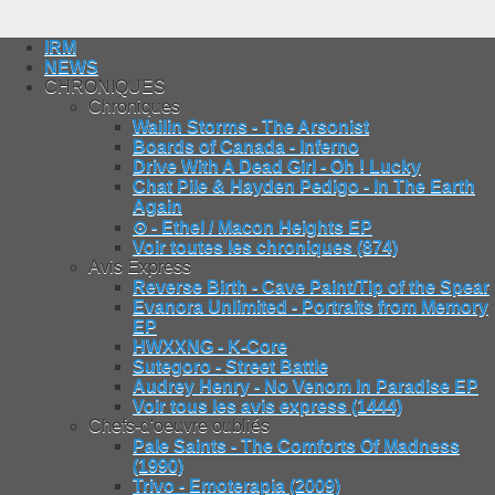
IRM
NEWS
CHRONIQUES
Chroniques
Wailin Storms - The Arsonist
Boards of Canada - Inferno
Drive With A Dead Girl - Oh ! Lucky
Chat Pile & Hayden Pedigo - In The Earth
Again
⊙ - Ethel / Macon Heights EP
Voir toutes les chroniques (874)
Avis Express
Reverse Birth - Cave Paint/Tip of the Spear
Evanora Unlimited - Portraits from Memory
EP
HWXXNG - K-Core
Sutegoro - Street Battle
Audrey Henry - No Venom In Paradise EP
Voir tous les avis express (1444)
Chefs-d'oeuvre oubliés
Pale Saints - The Comforts Of Madness
(1990)
Trivo - Emoterapia (2009)