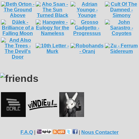
F.A.Q
|
|
Nous Contacter