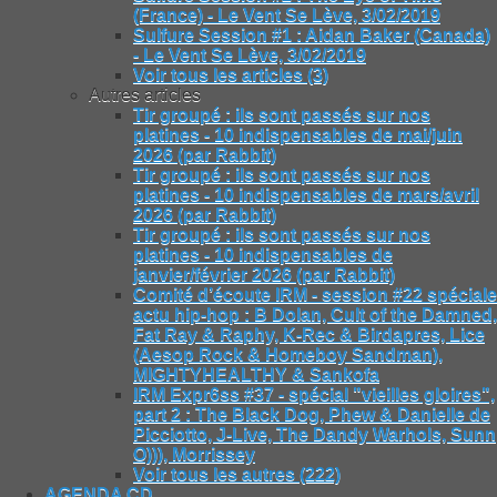
(France) - Le Vent Se Lève, 3/02/2019
Sulfure Session #1 : Aidan Baker (Canada)
- Le Vent Se Lève, 3/02/2019
Voir tous les articles (3)
Autres articles
Tir groupé : ils sont passés sur nos
platines - 10 indispensables de mai/juin
2026 (par Rabbit)
Tir groupé : ils sont passés sur nos
platines - 10 indispensables de mars/avril
2026 (par Rabbit)
Tir groupé : ils sont passés sur nos
platines - 10 indispensables de
janvier/février 2026 (par Rabbit)
Comité d’écoute IRM - session #22 spéciale
actu hip-hop : B Dolan, Cult of the Damned,
Fat Ray & Raphy, K-Rec & Birdapres, Lice
(Aesop Rock & Homeboy Sandman),
MIGHTYHEALTHY & Sankofa
IRM Expr6ss #37 - spécial "vieilles gloires",
part 2 : The Black Dog, Phew & Danielle de
Picciotto, J-Live, The Dandy Warhols, Sunn
O))), Morrissey
Voir tous les autres (222)
AGENDA CD