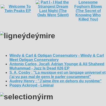
Windy & Carl & Optigan Conservatory - Windy & Carl
Meet Optigan Conservatory
Antonio Carlos, Jocafi, Adrian Younge & Ali Shaheed
Muhammad - Jazz Is Dead 026 EP
S. A. Cosby : "La musique est un langage universel et
j’ai vu pas mal de gens le parler couramment"
Audrey Henry : "J’aime être en dehors du système"
Poppy Ackroyd - Liminal