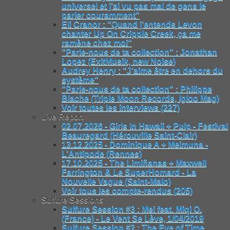
universel et j’ai vu pas mal de gens le
parler couramment"
Eli Cranor : "Quand j’entends Levon
chanter Up On Cripple Creek, ça me
ramène chez moi"
"Parle-nous de ta collection" : Jonathan
Lopez (ExitMusik, new Noise)
Audrey Henry : "J’aime être en dehors du
système"
"Parle-nous de ta collection" : Philippe
Blache (Triple Moon Records, Igloo Mag)
Voir toutes les interviews (227)
Live Report
02.07.2026 - Girls In Hawaii + Pulp - Festival
Beauregard (Hérouville Saint-Clair)
13.12.2025 - Dominique A + Meimuna -
L’Antipode (Rennes)
17.10.2025 - The Limiñanas + Maxwell
Farrington & Le SuperHomard - La
Nouvelle Vague (Saint-Malo)
Voir tous les compte-rendus (205)
Sulfure Sessions
Sulfure Session #3 : Mei feat. Miqi O.
(France) - Le Vent Se Lève, 1/04/2019
Sulfure Session #2 : The Eye of Time