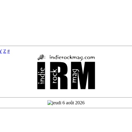
Y
Z
#