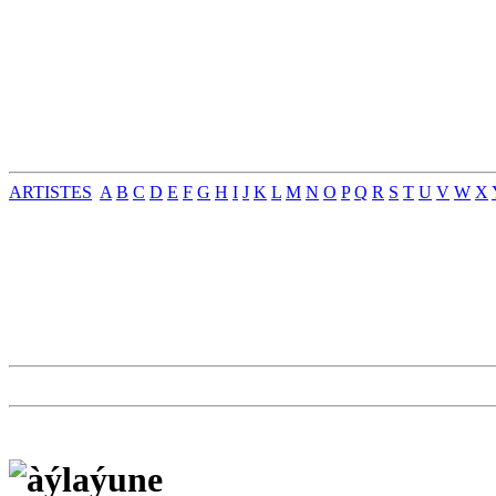
ARTISTES
A
B
C
D
E
F
G
H
I
J
K
L
M
N
O
P
Q
R
S
T
U
V
W
X