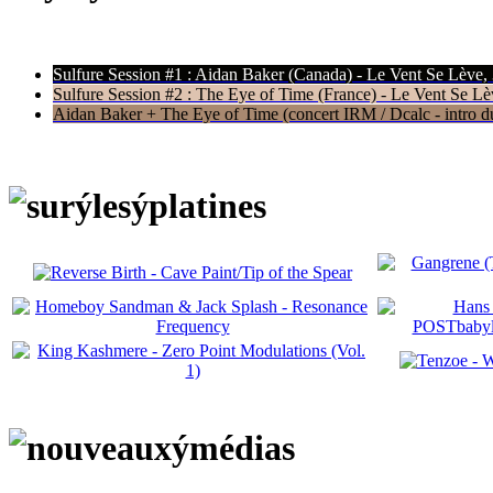
Sulfure Session #1 : Aidan Baker (Canada) - Le Vent Se Lève,
Sulfure Session #2 : The Eye of Time (France) - Le Vent Se Lè
Aidan Baker + The Eye of Time (concert IRM / Dcalc - intro du 