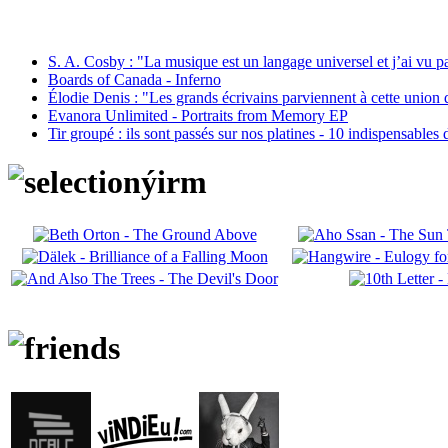
S. A. Cosby : "La musique est un langage universel et j’ai vu 
Boards of Canada - Inferno
Élodie Denis : "Les grands écrivains parviennent à cette union 
Evanora Unlimited - Portraits from Memory EP
Tir groupé : ils sont passés sur nos platines - 10 indispensables