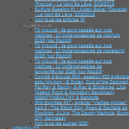
(France) - Le Vent Se Lève, 3/02/2019
Sulfure Session #1 : Aidan Baker (Canada)
- Le Vent Se Lève, 3/02/2019
Voir tous les articles (3)
Autres articles
Tir groupé : ils sont passés sur nos
platines - 10 indispensables de mai/juin
2026 (par Rabbit)
Tir groupé : ils sont passés sur nos
platines - 10 indispensables de mars/avril
2026 (par Rabbit)
Tir groupé : ils sont passés sur nos
platines - 10 indispensables de
janvier/février 2026 (par Rabbit)
Comité d’écoute IRM - session #22 spéciale
actu hip-hop : B Dolan, Cult of the Damned,
Fat Ray & Raphy, K-Rec & Birdapres, Lice
(Aesop Rock & Homeboy Sandman),
MIGHTYHEALTHY & Sankofa
IRM Expr6ss #37 - spécial "vieilles gloires",
part 2 : The Black Dog, Phew & Danielle de
Picciotto, J-Live, The Dandy Warhols, Sunn
O))), Morrissey
Voir tous les autres (222)
AGENDA CD