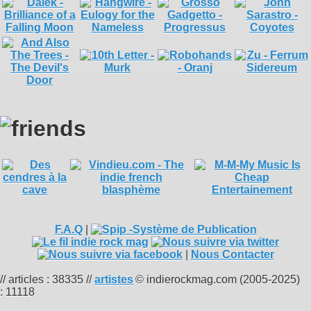
F.A.Q
|
|
Nous Contacter
// articles : 38335 //
artistes
© indierockmag.com (2005-2025)
: 11118