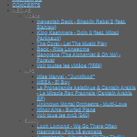
CONCERTS
MEDIAS
Vidéos
Inspectah Deck - Shaolin Rebel 2 (feat.
Siahlaw)
King Kashmere - Doin It (feat. Micall
Parknsun)
The Coral - Let The Music Play
Beck - Ride Lonesome
Gangrene (The Alchemist & Oh No) -
Forever
Voir toutes les vidéos (7559)
MP3
Miss Marvel - "Junkfood"
MSEA - Ei Boy
La Propagande Asiatique & Captain Arabia
- Le Miracle Rap Français (Captain Arabia
EP)
Unknown Mortal Orchestra - Multi-Love
Minor Alps - Buried Plans
Voir tous les mp3 (240)
Spotify
Loch Lomond - We Go There Often
Haermape - Pop på svenska
Autophagie - Album by Kill The Thrill |