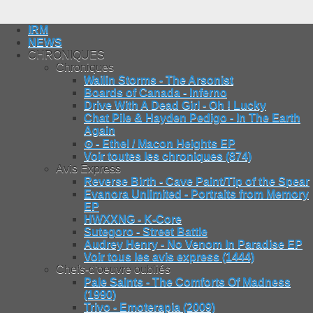
IRM
NEWS
CHRONIQUES
Chroniques
Wailin Storms - The Arsonist
Boards of Canada - Inferno
Drive With A Dead Girl - Oh ! Lucky
Chat Pile & Hayden Pedigo - In The Earth
Again
⊙ - Ethel / Macon Heights EP
Voir toutes les chroniques (874)
Avis Express
Reverse Birth - Cave Paint/Tip of the Spear
Evanora Unlimited - Portraits from Memory
EP
HWXXNG - K-Core
Sutegoro - Street Battle
Audrey Henry - No Venom In Paradise EP
Voir tous les avis express (1444)
Chefs-d'oeuvre oubliés
Pale Saints - The Comforts Of Madness
(1990)
Trivo - Emoterapia (2009)