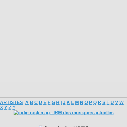
ARTISTES
A
B
C
D
E
F
G
H
I
J
K
L
M
N
O
P
Q
R
S
T
U
V
W
X
Y
Z
#