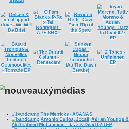
The Merricks - ASANAS
Antonio Carlos, Jocafi, Adrian Younge &
Ali Shaheed Muhammad - Jazz Is Dead 026 EP