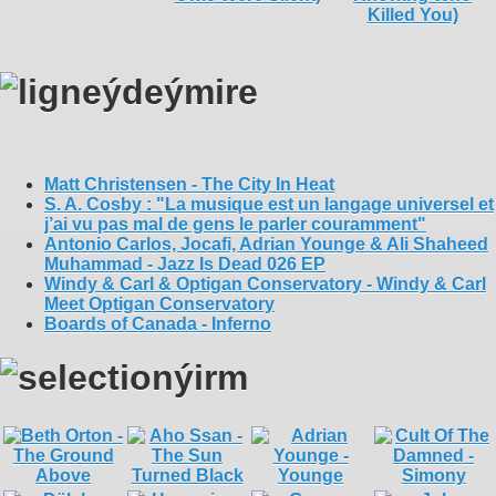
Matt Christensen - The City In Heat
S. A. Cosby : "La musique est un langage universel et
j’ai vu pas mal de gens le parler couramment"
Antonio Carlos, Jocafi, Adrian Younge & Ali Shaheed
Muhammad - Jazz Is Dead 026 EP
Windy & Carl & Optigan Conservatory - Windy & Carl
Meet Optigan Conservatory
Boards of Canada - Inferno