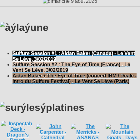
Sulfure Session #1 : Aidan Baker (Canada) - Le Vent
Se Lève, 3/02/2019
Sulfure Session #2 : The Eye of Time (France) - Le
Vent Se Lève, 3/02/2019
Aidan Baker + The Eye of Time (concert IRM / Dcalc -
intro du Sulfure Festival) - Le Vent Se Lève (Paris)