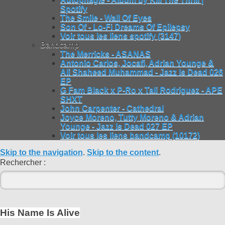
Spotify
The Smile - Wall Of Eyes
Son Of - Lo-Fi Dreams Of Epilepsy
Voir tous les liens spotify (3147)
Bandcamp
The Merricks - ASANAS
Antonio Carlos, Jocafi, Adrian Younge &
Ali Shaheed Muhammad - Jazz Is Dead 026
EP
G Fam Black x P-Ro x Tali Rodriguez - APE
SHXT
John Carpenter - Cathedral
Joyce Moreno, Tutty Moreno & Adrian
Younge - Jazz Is Dead 027 EP
Voir tous les liens bandcamp (10172)
Skip to the navigation
.
Skip to the content
.
Rechercher :
His Name Is Alive