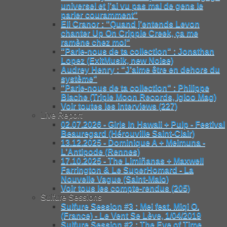
universel et j’ai vu pas mal de gens le
parler couramment"
Eli Cranor : "Quand j’entends Levon
chanter Up On Cripple Creek, ça me
ramène chez moi"
"Parle-nous de ta collection" : Jonathan
Lopez (ExitMusik, new Noise)
Audrey Henry : "J’aime être en dehors du
système"
"Parle-nous de ta collection" : Philippe
Blache (Triple Moon Records, Igloo Mag)
Voir toutes les interviews (227)
Live Report
02.07.2026 - Girls In Hawaii + Pulp - Festival
Beauregard (Hérouville Saint-Clair)
13.12.2025 - Dominique A + Meimuna -
L’Antipode (Rennes)
17.10.2025 - The Limiñanas + Maxwell
Farrington & Le SuperHomard - La
Nouvelle Vague (Saint-Malo)
Voir tous les compte-rendus (205)
Sulfure Sessions
Sulfure Session #3 : Mei feat. Miqi O.
(France) - Le Vent Se Lève, 1/04/2019
Sulfure Session #2 : The Eye of Time