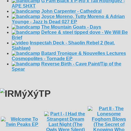
G Fam Black x P-Ro x Tali Rodriguez -
APE SHXT
John Carpenter - Cathedral
Joyce Moreno, Tutty Moreno & Adrian
Younge - Jazz Is Dead 027 EP
The Mountain Goats - Days
Defcee & steel tipped dove - We Will Be
Brief
Inspectah Deck - Shaolin Rebel 2 (feat.
Siahlaw)
Batard Tronique & Nouvelles Lectures
Cosmopolites - Tornade EP
Reverse Birth - Cave Paint/Tip of the
Spear