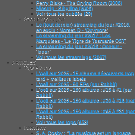
Perry Blake - The Crying Room (2006)
Misstrip - Sibylline (2006)
Voir tous les oubliés (29)
Streamings du jour
Le (tout dernier) streaming du jour #2018,
en exclu : Norset. D - ’Oxymore’
Le streaming du jour #2017 : Les
Marquises - ’Le Tigre de Tasmanie OST’
Le streaming du jour #2016 : Ocoeur -
’Inner’
Voir tous les streamings (2067)
ARTICLES
Tops Albums
L’oeil sur 2025 - 15 albums découverts trop
tard + meilleurs labels
L’oeil sur 2025 - 50 EPs (par Rabbit)
L’oeil sur 2025 - 150 albums : #15 à #1 (par
Rabbit)
L’oeil sur 2025 - 150 albums : #30 à #16 (par
Rabbit)
L’oeil sur 2025 - 150 albums : #45 à #31 (par
Rabbit)
Voir tous les tops (453)
Interviews
S. A. Cosby : "La musique est un langage