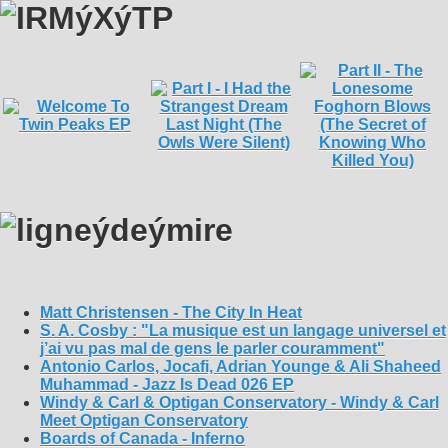
Matt Christensen - The City In Heat
S. A. Cosby : "La musique est un langage universel et
j’ai vu pas mal de gens le parler couramment"
Antonio Carlos, Jocafi, Adrian Younge & Ali Shaheed
Muhammad - Jazz Is Dead 026 EP
Windy & Carl & Optigan Conservatory - Windy & Carl
Meet Optigan Conservatory
Boards of Canada - Inferno