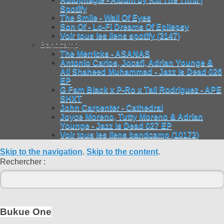
Spotify
The Smile - Wall Of Eyes
Son Of - Lo-Fi Dreams Of Epilepsy
Voir tous les liens spotify (3147)
Bandcamp
The Merricks - ASANAS
Antonio Carlos, Jocafi, Adrian Younge &
Ali Shaheed Muhammad - Jazz Is Dead 026
EP
G Fam Black x P-Ro x Tali Rodriguez - APE
SHXT
John Carpenter - Cathedral
Joyce Moreno, Tutty Moreno & Adrian
Younge - Jazz Is Dead 027 EP
Voir tous les liens bandcamp (10172)
Skip to the navigation
.
Skip to the content
.
Rechercher :
Bukue One