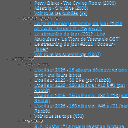
Perry Blake - The Crying Room (2006)
Misstrip - Sibylline (2006)
Voir tous les oubliés (29)
Streamings du jour
Le (tout dernier) streaming du jour #2018,
en exclu : Norset. D - ’Oxymore’
Le streaming du jour #2017 : Les
Marquises - ’Le Tigre de Tasmanie OST’
Le streaming du jour #2016 : Ocoeur -
’Inner’
Voir tous les streamings (2067)
ARTICLES
Tops Albums
L’oeil sur 2025 - 15 albums découverts trop
tard + meilleurs labels
L’oeil sur 2025 - 50 EPs (par Rabbit)
L’oeil sur 2025 - 150 albums : #15 à #1 (par
Rabbit)
L’oeil sur 2025 - 150 albums : #30 à #16 (par
Rabbit)
L’oeil sur 2025 - 150 albums : #45 à #31 (par
Rabbit)
Voir tous les tops (453)
Interviews
S. A. Cosby : "La musique est un langage