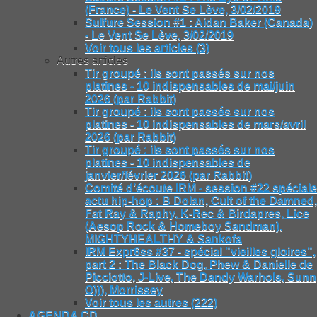
(France) - Le Vent Se Lève, 3/02/2019
Sulfure Session #1 : Aidan Baker (Canada)
- Le Vent Se Lève, 3/02/2019
Voir tous les articles (3)
Autres articles
Tir groupé : ils sont passés sur nos
platines - 10 indispensables de mai/juin
2026 (par Rabbit)
Tir groupé : ils sont passés sur nos
platines - 10 indispensables de mars/avril
2026 (par Rabbit)
Tir groupé : ils sont passés sur nos
platines - 10 indispensables de
janvier/février 2026 (par Rabbit)
Comité d’écoute IRM - session #22 spéciale
actu hip-hop : B Dolan, Cult of the Damned,
Fat Ray & Raphy, K-Rec & Birdapres, Lice
(Aesop Rock & Homeboy Sandman),
MIGHTYHEALTHY & Sankofa
IRM Expr6ss #37 - spécial "vieilles gloires",
part 2 : The Black Dog, Phew & Danielle de
Picciotto, J-Live, The Dandy Warhols, Sunn
O))), Morrissey
Voir tous les autres (222)
AGENDA CD