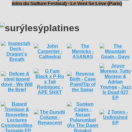
intro du Sulfure Festival) - Le Vent Se Lève (Paris)