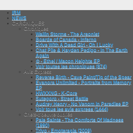
IRM
NEWS
CHRONIQUES
Chroniques
Wailin Storms - The Arsonist
Boards of Canada - Inferno
Drive With A Dead Girl - Oh ! Lucky
Chat Pile & Hayden Pedigo - In The Earth
Again
⊙ - Ethel / Macon Heights EP
Voir toutes les chroniques (874)
Avis Express
Reverse Birth - Cave Paint/Tip of the Spear
Evanora Unlimited - Portraits from Memory
EP
HWXXNG - K-Core
Sutegoro - Street Battle
Audrey Henry - No Venom In Paradise EP
Voir tous les avis express (1444)
Chefs-d'oeuvre oubliés
Pale Saints - The Comforts Of Madness
(1990)
Trivo - Emoterapia (2009)