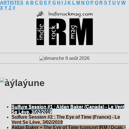
ARTISTES
A
B
C
D
E
F
G
H
I
J
K
L
M
N
O
P
Q
R
S
T
U
V
W
X
Y
Z
#
Sulfure Session #1 : Aidan Baker (Canada) - Le Vent
Se Lève, 3/02/2019
Sulfure Session #2 : The Eye of Time (France) - Le
Vent Se Lève, 3/02/2019
Aidan Baker + The Eye of Time (concert IRM / Dcalc -