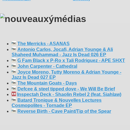
The Merricks - ASANAS
Antonio Carlos, Jocafi, Adrian Younge & Ali
Shaheed Muhammad - Jazz Is Dead 026 EP
G Fam Black x P-Ro x Tali Rodriguez - APE SHXT
John Carpenter - Cathedral
Joyce Moreno, Tutty Moreno & Adrian Younge -
Jazz Is Dead 027 EP
The Mountain Goats - Days
Defcee & steel tipped dove - We Will Be Brief
Inspectah Deck - Shaolin Rebel 2 (feat. Siahlaw)
Batard Tronique & Nouvelles Lectures
Cosmopolites - Tornade EP
Reverse Birth - Cave Paint/Tip of the Spear