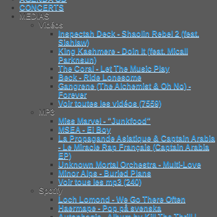
CONCERTS
MEDIAS
Vidéos
Inspectah Deck - Shaolin Rebel 2 (feat.
Siahlaw)
King Kashmere - Doin It (feat. Micall
Parknsun)
The Coral - Let The Music Play
Beck - Ride Lonesome
Gangrene (The Alchemist & Oh No) -
Forever
Voir toutes les vidéos (7559)
MP3
Miss Marvel - "Junkfood"
MSEA - Ei Boy
La Propagande Asiatique & Captain Arabia
- Le Miracle Rap Français (Captain Arabia
EP)
Unknown Mortal Orchestra - Multi-Love
Minor Alps - Buried Plans
Voir tous les mp3 (240)
Spotify
Loch Lomond - We Go There Often
Haermape - Pop på svenska
Autophagie - Album by Kill The Thrill |