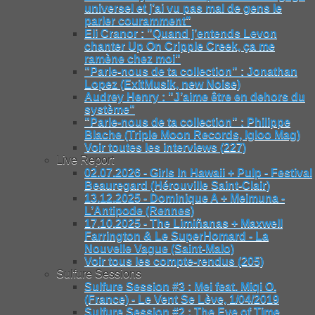
universel et j’ai vu pas mal de gens le
parler couramment"
Eli Cranor : "Quand j’entends Levon
chanter Up On Cripple Creek, ça me
ramène chez moi"
"Parle-nous de ta collection" : Jonathan
Lopez (ExitMusik, new Noise)
Audrey Henry : "J’aime être en dehors du
système"
"Parle-nous de ta collection" : Philippe
Blache (Triple Moon Records, Igloo Mag)
Voir toutes les interviews (227)
Live Report
02.07.2026 - Girls In Hawaii + Pulp - Festival
Beauregard (Hérouville Saint-Clair)
13.12.2025 - Dominique A + Meimuna -
L’Antipode (Rennes)
17.10.2025 - The Limiñanas + Maxwell
Farrington & Le SuperHomard - La
Nouvelle Vague (Saint-Malo)
Voir tous les compte-rendus (205)
Sulfure Sessions
Sulfure Session #3 : Mei feat. Miqi O.
(France) - Le Vent Se Lève, 1/04/2019
Sulfure Session #2 : The Eye of Time