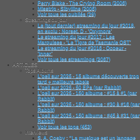
Perry Blake - The Crying Room (2006)
Misstrip - Sibylline (2006)
Voir tous les oubliés (29)
Streamings du jour
Le (tout dernier) streaming du jour #2018,
en exclu : Norset. D - ’Oxymore’
Le streaming du jour #2017 : Les
Marquises - ’Le Tigre de Tasmanie OST’
Le streaming du jour #2016 : Ocoeur -
’Inner’
Voir tous les streamings (2067)
ARTICLES
Tops Albums
L’oeil sur 2025 - 15 albums découverts trop
tard + meilleurs labels
L’oeil sur 2025 - 50 EPs (par Rabbit)
L’oeil sur 2025 - 150 albums : #15 à #1 (par
Rabbit)
L’oeil sur 2025 - 150 albums : #30 à #16 (par
Rabbit)
L’oeil sur 2025 - 150 albums : #45 à #31 (par
Rabbit)
Voir tous les tops (453)
Interviews
S. A. Cosby : "La musique est un langage