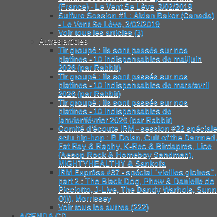
(France) - Le Vent Se Lève, 3/02/2019
Sulfure Session #1 : Aidan Baker (Canada)
- Le Vent Se Lève, 3/02/2019
Voir tous les articles (3)
Autres articles
Tir groupé : ils sont passés sur nos
platines - 10 indispensables de mai/juin
2026 (par Rabbit)
Tir groupé : ils sont passés sur nos
platines - 10 indispensables de mars/avril
2026 (par Rabbit)
Tir groupé : ils sont passés sur nos
platines - 10 indispensables de
janvier/février 2026 (par Rabbit)
Comité d’écoute IRM - session #22 spéciale
actu hip-hop : B Dolan, Cult of the Damned,
Fat Ray & Raphy, K-Rec & Birdapres, Lice
(Aesop Rock & Homeboy Sandman),
MIGHTYHEALTHY & Sankofa
IRM Expr6ss #37 - spécial "vieilles gloires",
part 2 : The Black Dog, Phew & Danielle de
Picciotto, J-Live, The Dandy Warhols, Sunn
O))), Morrissey
Voir tous les autres (222)
AGENDA CD