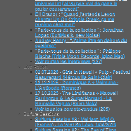
universel et j’ai vu pas mal de gens le
parler couramment"
Eli Cranor : "Quand j’entends Levon
chanter Up On Cripple Creek, ça me
ramène chez moi"
"Parle-nous de ta collection" : Jonathan
Lopez (ExitMusik, new Noise)
Audrey Henry : "J’aime être en dehors du
système"
"Parle-nous de ta collection" : Philippe
Blache (Triple Moon Records, Igloo Mag)
Voir toutes les interviews (227)
Live Report
02.07.2026 - Girls In Hawaii + Pulp - Festival
Beauregard (Hérouville Saint-Clair)
13.12.2025 - Dominique A + Meimuna -
L’Antipode (Rennes)
17.10.2025 - The Limiñanas + Maxwell
Farrington & Le SuperHomard - La
Nouvelle Vague (Saint-Malo)
Voir tous les compte-rendus (205)
Sulfure Sessions
Sulfure Session #3 : Mei feat. Miqi O.
(France) - Le Vent Se Lève, 1/04/2019
Sulfure Session #2 : The Eye of Time