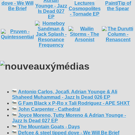
Antonio Carlos, Jocafi, Adrian Younge & Ali
Shaheed Muhammad - Jazz Is Dead 026 EP
G Fam Black x P-Ro x Tali Rodriguez - APE SHXT
John Carpenter - Cathedral
Joyce Moreno, Tutty Moreno & Adrian Younge -
Jazz Is Dead 027 EP
The Mountain Goats - Days
Defcee & steel tipped dove - We Will Be Brief