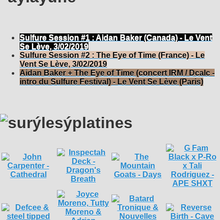
Sulfure Session #1 : Aidan Baker (Canada) - Le Vent
Se Lève, 3/02/2019
Sulfure Session #2 : The Eye of Time (France) - Le
Vent Se Lève, 3/02/2019
Aidan Baker + The Eye of Time (concert IRM / Dcalc -
intro du Sulfure Festival) - Le Vent Se Lève (Paris)