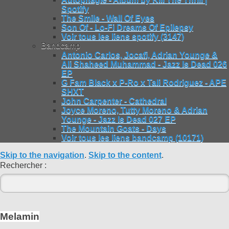
Spotify
The Smile - Wall Of Eyes
Son Of - Lo-Fi Dreams Of Epilepsy
Voir tous les liens spotify (3147)
Bandcamp
Antonio Carlos, Jocafi, Adrian Younge &
Ali Shaheed Muhammad - Jazz Is Dead 026
EP
G Fam Black x P-Ro x Tali Rodriguez - APE
SHXT
John Carpenter - Cathedral
Joyce Moreno, Tutty Moreno & Adrian
Younge - Jazz Is Dead 027 EP
The Mountain Goats - Days
Voir tous les liens bandcamp (10171)
Skip to the navigation
.
Skip to the content
.
Rechercher :
Melamin