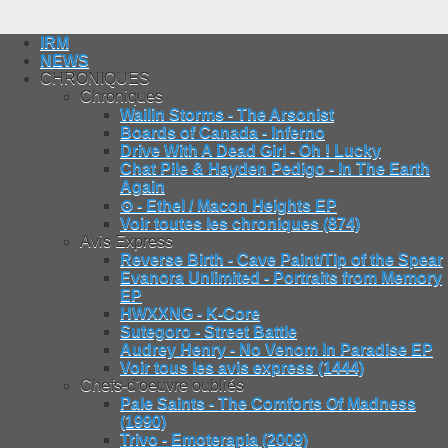
IRM
NEWS
CHRONIQUES
Chroniques
Wailin Storms - The Arsonist
Boards of Canada - Inferno
Drive With A Dead Girl - Oh ! Lucky
Chat Pile & Hayden Pedigo - In The Earth
Again
⊙ - Ethel / Macon Heights EP
Voir toutes les chroniques (874)
Avis Express
Reverse Birth - Cave Paint/Tip of the Spear
Evanora Unlimited - Portraits from Memory
EP
HWXXNG - K-Core
Sutegoro - Street Battle
Audrey Henry - No Venom In Paradise EP
Voir tous les avis express (1444)
Chefs-d'oeuvre oubliés
Pale Saints - The Comforts Of Madness
(1990)
Trivo - Emoterapia (2009)