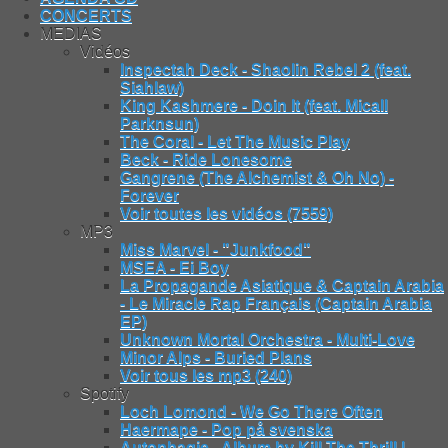
CONCERTS
MEDIAS
Vidéos
Inspectah Deck - Shaolin Rebel 2 (feat.
Siahlaw)
King Kashmere - Doin It (feat. Micall
Parknsun)
The Coral - Let The Music Play
Beck - Ride Lonesome
Gangrene (The Alchemist & Oh No) -
Forever
Voir toutes les vidéos (7559)
MP3
Miss Marvel - "Junkfood"
MSEA - Ei Boy
La Propagande Asiatique & Captain Arabia
- Le Miracle Rap Français (Captain Arabia
EP)
Unknown Mortal Orchestra - Multi-Love
Minor Alps - Buried Plans
Voir tous les mp3 (240)
Spotify
Loch Lomond - We Go There Often
Haermape - Pop på svenska
Autophagie - Album by Kill The Thrill |