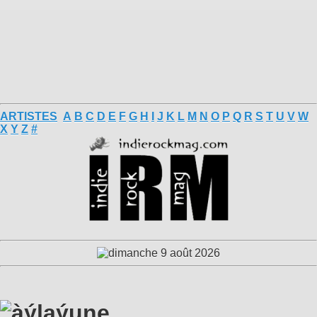
ARTISTES
A
B
C
D
E
F
G
H
I
J
K
L
M
N
O
P
Q
R
S
T
U
V
W
X
Y
Z
#