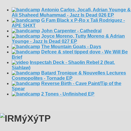
Antonio Carlos, Jocafi, Adrian Younge &
Ali Shaheed Muhammad - Jazz Is Dead 026 EP
G Fam Black x P-Ro x Tali Rodriguez -
APE SHXT
John Carpenter - Cathedral
Joyce Moreno, Tutty Moreno & Adrian
Younge - Jazz Is Dead 027 EP
The Mountain Goats - Days
Defcee & steel tipped dove - We Will Be
Brief
Inspectah Deck - Shaolin Rebel 2 (feat.
Siahlaw)
Batard Tronique & Nouvelles Lectures
Cosmopolites - Tornade EP
Reverse Birth - Cave Paint/Tip of the
Spear
2 Tones - Unfinished EP