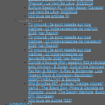
(France) - Le Vent Se Lève, 3/02/2019
Sulfure Session #1 : Aidan Baker (Canada)
- Le Vent Se Lève, 3/02/2019
Voir tous les articles (3)
Autres articles
Tir groupé : ils sont passés sur nos
platines - 10 indispensables de mai/juin
2026 (par Rabbit)
Tir groupé : ils sont passés sur nos
platines - 10 indispensables de mars/avril
2026 (par Rabbit)
Tir groupé : ils sont passés sur nos
platines - 10 indispensables de
janvier/février 2026 (par Rabbit)
Comité d’écoute IRM - session #22 spéciale
actu hip-hop : B Dolan, Cult of the Damned,
Fat Ray & Raphy, K-Rec & Birdapres, Lice
(Aesop Rock & Homeboy Sandman),
MIGHTYHEALTHY & Sankofa
IRM Expr6ss #37 - spécial "vieilles gloires",
part 2 : The Black Dog, Phew & Danielle de
Picciotto, J-Live, The Dandy Warhols, Sunn
O))), Morrissey
Voir tous les autres (222)
AGENDA CD