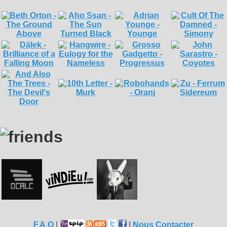
F.A.Q
|
|
Nous Contacter