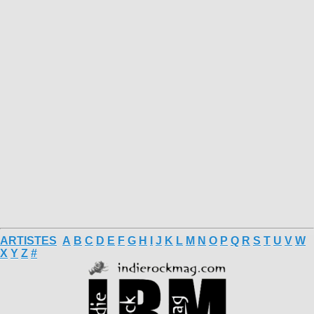
ARTISTES
A
B
C
D
E
F
G
H
I
J
K
L
M
N
O
P
Q
R
S
T
U
V
W
X
Y
Z
#