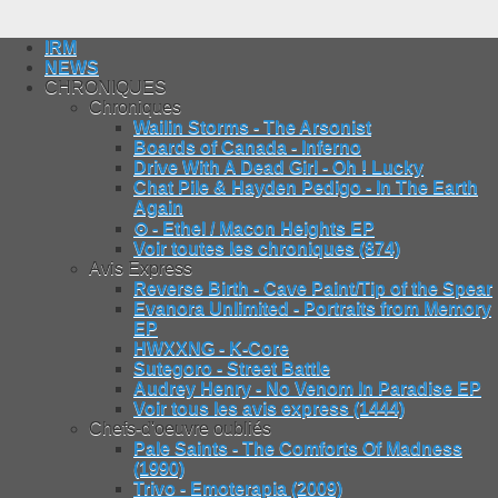
IRM
NEWS
CHRONIQUES
Chroniques
Wailin Storms - The Arsonist
Boards of Canada - Inferno
Drive With A Dead Girl - Oh ! Lucky
Chat Pile & Hayden Pedigo - In The Earth
Again
⊙ - Ethel / Macon Heights EP
Voir toutes les chroniques (874)
Avis Express
Reverse Birth - Cave Paint/Tip of the Spear
Evanora Unlimited - Portraits from Memory
EP
HWXXNG - K-Core
Sutegoro - Street Battle
Audrey Henry - No Venom In Paradise EP
Voir tous les avis express (1444)
Chefs-d'oeuvre oubliés
Pale Saints - The Comforts Of Madness
(1990)
Trivo - Emoterapia (2009)