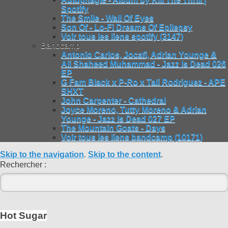
Spotify
The Smile - Wall Of Eyes
Son Of - Lo-Fi Dreams Of Epilepsy
Voir tous les liens spotify (3147)
Bandcamp
Antonio Carlos, Jocafi, Adrian Younge &
Ali Shaheed Muhammad - Jazz Is Dead 026
EP
G Fam Black x P-Ro x Tali Rodriguez - APE
SHXT
John Carpenter - Cathedral
Joyce Moreno, Tutty Moreno & Adrian
Younge - Jazz Is Dead 027 EP
The Mountain Goats - Days
Voir tous les liens bandcamp (10171)
Skip to the navigation
.
Skip to the content
.
Rechercher :
Hot Sugar