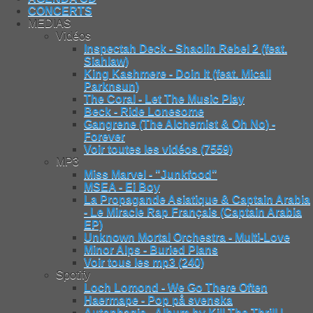
CONCERTS
MEDIAS
Vidéos
Inspectah Deck - Shaolin Rebel 2 (feat.
Siahlaw)
King Kashmere - Doin It (feat. Micall
Parknsun)
The Coral - Let The Music Play
Beck - Ride Lonesome
Gangrene (The Alchemist & Oh No) -
Forever
Voir toutes les vidéos (7559)
MP3
Miss Marvel - "Junkfood"
MSEA - Ei Boy
La Propagande Asiatique & Captain Arabia
- Le Miracle Rap Français (Captain Arabia
EP)
Unknown Mortal Orchestra - Multi-Love
Minor Alps - Buried Plans
Voir tous les mp3 (240)
Spotify
Loch Lomond - We Go There Often
Haermape - Pop på svenska
Autophagie - Album by Kill The Thrill |