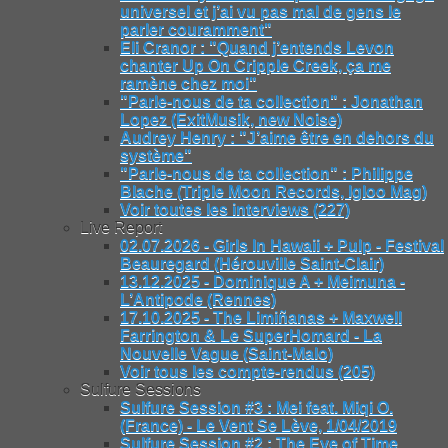
universel et j’ai vu pas mal de gens le
parler couramment"
Eli Cranor : "Quand j’entends Levon
chanter Up On Cripple Creek, ça me
ramène chez moi"
"Parle-nous de ta collection" : Jonathan
Lopez (ExitMusik, new Noise)
Audrey Henry : "J’aime être en dehors du
système"
"Parle-nous de ta collection" : Philippe
Blache (Triple Moon Records, Igloo Mag)
Voir toutes les interviews (227)
Live Report
02.07.2026 - Girls In Hawaii + Pulp - Festival
Beauregard (Hérouville Saint-Clair)
13.12.2025 - Dominique A + Meimuna -
L’Antipode (Rennes)
17.10.2025 - The Limiñanas + Maxwell
Farrington & Le SuperHomard - La
Nouvelle Vague (Saint-Malo)
Voir tous les compte-rendus (205)
Sulfure Sessions
Sulfure Session #3 : Mei feat. Miqi O.
(France) - Le Vent Se Lève, 1/04/2019
Sulfure Session #2 : The Eye of Time