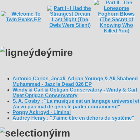
Antonio Carlos, Jocafi, Adrian Younge & Ali Shaheed
Muhammad - Jazz Is Dead 026 EP
Windy & Carl & Optigan Conservatory - Windy & Carl
Meet Optigan Conservatory
S. A. Cosby : "La musique est un langage universel et
j’ai vu pas mal de gens le parler couramment"
Poppy Ackroyd - Liminal
Audrey Henry : "J’aime être en dehors du système"