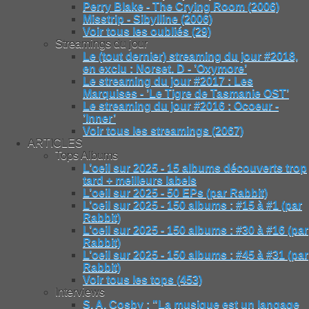
Perry Blake - The Crying Room (2006)
Misstrip - Sibylline (2006)
Voir tous les oubliés (29)
Streamings du jour
Le (tout dernier) streaming du jour #2018,
en exclu : Norset. D - ’Oxymore’
Le streaming du jour #2017 : Les
Marquises - ’Le Tigre de Tasmanie OST’
Le streaming du jour #2016 : Ocoeur -
’Inner’
Voir tous les streamings (2067)
ARTICLES
Tops Albums
L’oeil sur 2025 - 15 albums découverts trop
tard + meilleurs labels
L’oeil sur 2025 - 50 EPs (par Rabbit)
L’oeil sur 2025 - 150 albums : #15 à #1 (par
Rabbit)
L’oeil sur 2025 - 150 albums : #30 à #16 (par
Rabbit)
L’oeil sur 2025 - 150 albums : #45 à #31 (par
Rabbit)
Voir tous les tops (453)
Interviews
S. A. Cosby : "La musique est un langage