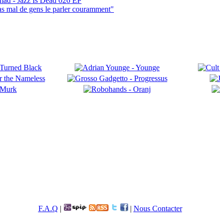
mad - Jazz Is Dead 026 EP
pas mal de gens le parler couramment"
F.A.Q
|
|
Nous Contacter