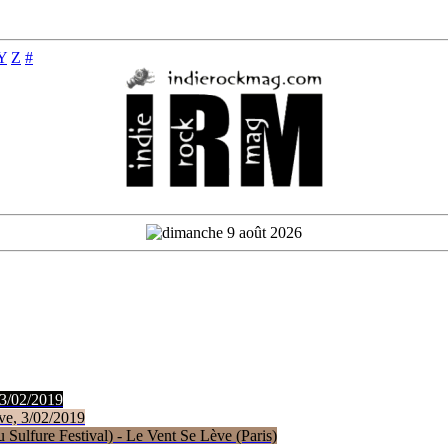
Y
Z
#
 3/02/2019
ve, 3/02/2019
Sulfure Festival) - Le Vent Se Lève (Paris)