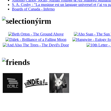
Antonio Carlos, Jocafi, Adrian Younge & Ali Shaheed Muham
S. A. Cosby : "La musique est un langage universel et j’ai vu 
Boards of Canada - Inferno