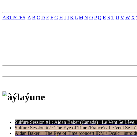
ARTISTES
A
B
C
D
E
F
G
H
I
J
K
L
M
N
O
P
Q
R
S
T
U
V
W
X
Sulfure Session #1 : Aidan Baker (Canada) - Le Vent Se Lève,
Sulfure Session #2 : The Eye of Time (France) - Le Vent Se Lè
Aidan Baker + The Eye of Time (concert IRM / Dcalc - intro du 