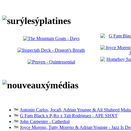
Antonio Carlos, Jocafi, Adrian Younge & Ali Shaheed Muh
G Fam Black x P-Ro x Tali Rodriguez - APE SHXT
John Carpenter - Cathedral
Joyce Moreno, Tutty Moreno & Adrian Younge - Jazz Is D