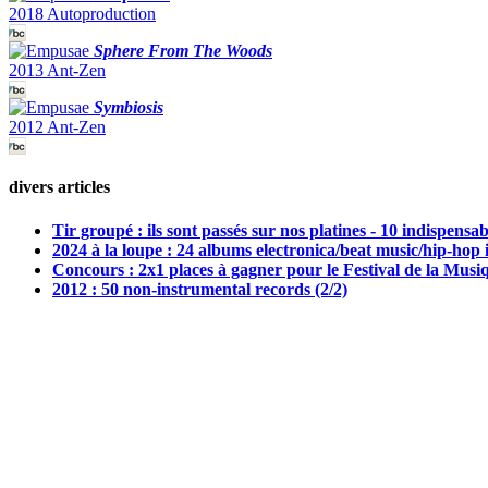
2018 Autoproduction
Sphere From The Woods
2013 Ant-Zen
Symbiosis
2012 Ant-Zen
divers articles
Tir groupé : ils sont passés sur nos platines - 10 indispensa
2024 à la loupe : 24 albums electronica/beat music/hip-hop 
Concours : 2x1 places à gagner pour le Festival de la Musiqu
2012 : 50 non-instrumental records (2/2)