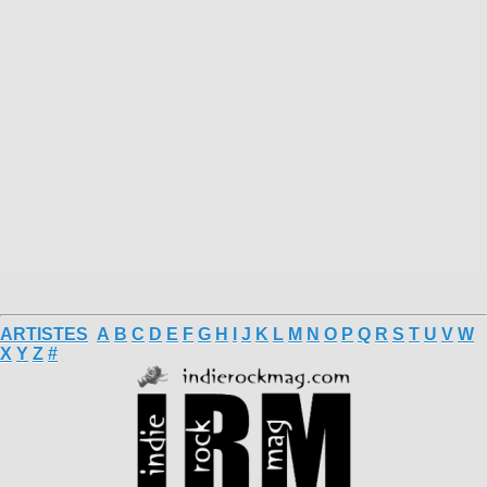
ARTISTES
A
B
C
D
E
F
G
H
I
J
K
L
M
N
O
P
Q
R
S
T
U
V
W
X
Y
Z
#