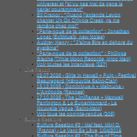
universel et j’ai vu pas mal de gens le
parler couramment"
Eli Cranor : "Quand j’entends Levon
chanter Up On Cripple Creek, ça me
ramène chez moi"
"Parle-nous de ta collection" : Jonathan
Lopez (ExitMusik, new Noise)
Audrey Henry : "J’aime être en dehors du
système"
"Parle-nous de ta collection" : Philippe
Blache (Triple Moon Records, Igloo Mag)
Voir toutes les interviews (227)
Live Report
02.07.2026 - Girls In Hawaii + Pulp - Festival
Beauregard (Hérouville Saint-Clair)
13.12.2025 - Dominique A + Meimuna -
L’Antipode (Rennes)
17.10.2025 - The Limiñanas + Maxwell
Farrington & Le SuperHomard - La
Nouvelle Vague (Saint-Malo)
Voir tous les compte-rendus (205)
Sulfure Sessions
Sulfure Session #3 : Mei feat. Miqi O.
(France) - Le Vent Se Lève, 1/04/2019
Sulfure Session #2 : The Eye of Time