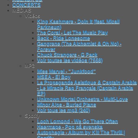
CONCERTS
MEDIAS
Vidéos
King Kashmere - Doin It (feat. Micall
Parknsun)
The Coral - Let The Music Play
Beck - Ride Lonesome
Gangrene (The Alchemist & Oh No) -
Forever
Chuck Strangers - G Pack
Voir toutes les vidéos (7558)
MP3
Miss Marvel - "Junkfood"
MSEA - Ei Boy
La Propagande Asiatique & Captain Arabia
- Le Miracle Rap Français (Captain Arabia
EP)
Unknown Mortal Orchestra - Multi-Love
Minor Alps - Buried Plans
Voir tous les mp3 (240)
Spotify
Loch Lomond - We Go There Often
Haermape - Pop på svenska
Autophagie - Album by Kill The Thrill |
Spotify