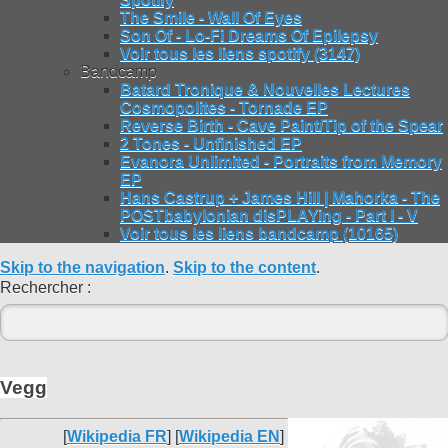
The Smile - Wall Of Eyes
Son Of - Lo-Fi Dreams Of Epilepsy
Voir tous les liens spotify (3147)
Bandcamp
Batard Tronique & Nouvelles Lectures
Cosmopolites - Tornade EP
Reverse Birth - Cave Paint/Tip of the Spear
2 Tones - Unfinished EP
Evanora Unlimited - Portraits from Memory
EP
Hans Castrup + James Hill | Mahorka - The
POSTbabylonian disPLAYing - Part I - V
Voir tous les liens bandcamp (10165)
Skip to the navigation
.
Skip to the content
.
Rechercher :
Vegg
[
Wikipedia FR
] [
Wikipedia EN
]