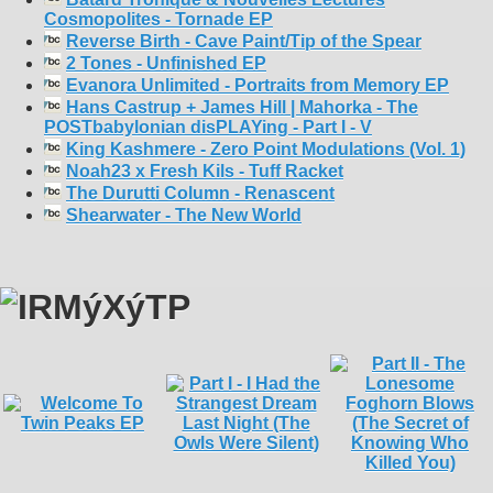
Cosmopolites - Tornade EP
Reverse Birth - Cave Paint/Tip of the Spear
2 Tones - Unfinished EP
Evanora Unlimited - Portraits from Memory EP
Hans Castrup + James Hill | Mahorka - The
POSTbabylonian disPLAYing - Part I - V
King Kashmere - Zero Point Modulations (Vol. 1)
Noah23 x Fresh Kils - Tuff Racket
The Durutti Column - Renascent
Shearwater - The New World