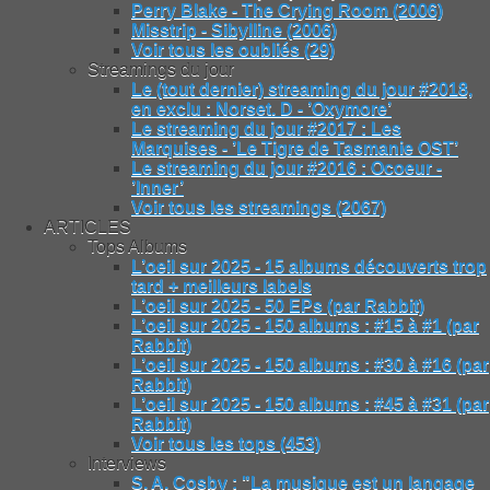
Perry Blake - The Crying Room (2006)
Misstrip - Sibylline (2006)
Voir tous les oubliés (29)
Streamings du jour
Le (tout dernier) streaming du jour #2018,
en exclu : Norset. D - ’Oxymore’
Le streaming du jour #2017 : Les
Marquises - ’Le Tigre de Tasmanie OST’
Le streaming du jour #2016 : Ocoeur -
’Inner’
Voir tous les streamings (2067)
ARTICLES
Tops Albums
L’oeil sur 2025 - 15 albums découverts trop
tard + meilleurs labels
L’oeil sur 2025 - 50 EPs (par Rabbit)
L’oeil sur 2025 - 150 albums : #15 à #1 (par
Rabbit)
L’oeil sur 2025 - 150 albums : #30 à #16 (par
Rabbit)
L’oeil sur 2025 - 150 albums : #45 à #31 (par
Rabbit)
Voir tous les tops (453)
Interviews
S. A. Cosby : "La musique est un langage