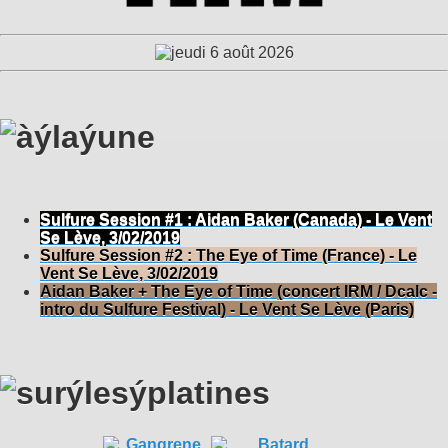
Sulfure Session #1 : Aidan Baker (Canada) - Le Vent
Se Lève, 3/02/2019
Sulfure Session #2 : The Eye of Time (France) - Le
Vent Se Lève, 3/02/2019
Aidan Baker + The Eye of Time (concert IRM / Dcalc -
intro du Sulfure Festival) - Le Vent Se Lève (Paris)