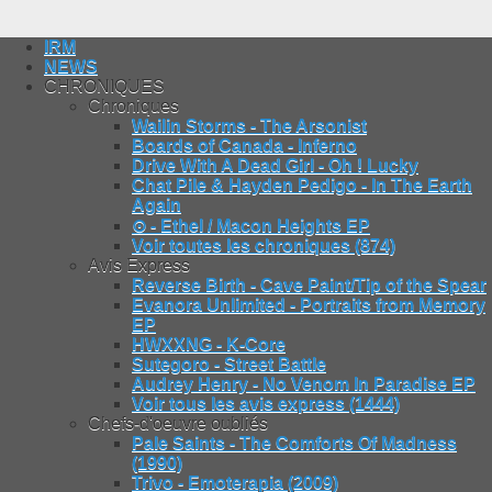
IRM
NEWS
CHRONIQUES
Chroniques
Wailin Storms - The Arsonist
Boards of Canada - Inferno
Drive With A Dead Girl - Oh ! Lucky
Chat Pile & Hayden Pedigo - In The Earth
Again
⊙ - Ethel / Macon Heights EP
Voir toutes les chroniques (874)
Avis Express
Reverse Birth - Cave Paint/Tip of the Spear
Evanora Unlimited - Portraits from Memory
EP
HWXXNG - K-Core
Sutegoro - Street Battle
Audrey Henry - No Venom In Paradise EP
Voir tous les avis express (1444)
Chefs-d'oeuvre oubliés
Pale Saints - The Comforts Of Madness
(1990)
Trivo - Emoterapia (2009)