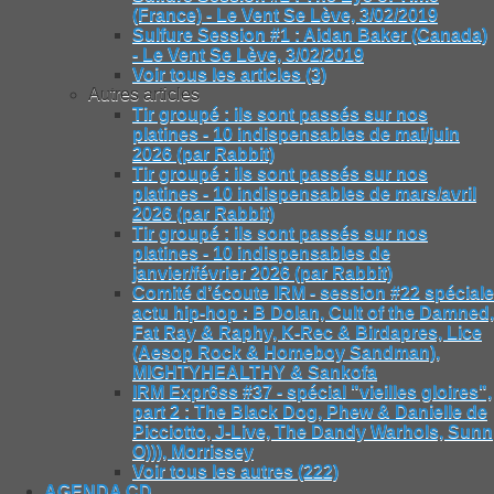
(France) - Le Vent Se Lève, 3/02/2019
Sulfure Session #1 : Aidan Baker (Canada)
- Le Vent Se Lève, 3/02/2019
Voir tous les articles (3)
Autres articles
Tir groupé : ils sont passés sur nos
platines - 10 indispensables de mai/juin
2026 (par Rabbit)
Tir groupé : ils sont passés sur nos
platines - 10 indispensables de mars/avril
2026 (par Rabbit)
Tir groupé : ils sont passés sur nos
platines - 10 indispensables de
janvier/février 2026 (par Rabbit)
Comité d’écoute IRM - session #22 spéciale
actu hip-hop : B Dolan, Cult of the Damned,
Fat Ray & Raphy, K-Rec & Birdapres, Lice
(Aesop Rock & Homeboy Sandman),
MIGHTYHEALTHY & Sankofa
IRM Expr6ss #37 - spécial "vieilles gloires",
part 2 : The Black Dog, Phew & Danielle de
Picciotto, J-Live, The Dandy Warhols, Sunn
O))), Morrissey
Voir tous les autres (222)
AGENDA CD