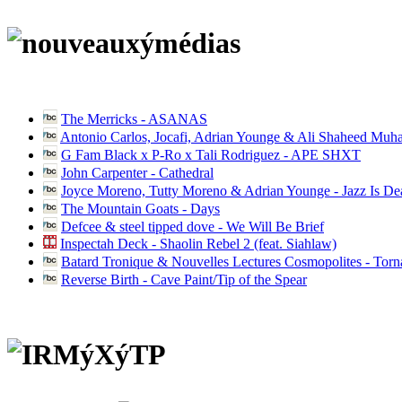
The Merricks - ASANAS
Antonio Carlos, Jocafi, Adrian Younge & Ali Shaheed Muh
G Fam Black x P-Ro x Tali Rodriguez - APE SHXT
John Carpenter - Cathedral
Joyce Moreno, Tutty Moreno & Adrian Younge - Jazz Is D
The Mountain Goats - Days
Defcee & steel tipped dove - We Will Be Brief
Inspectah Deck - Shaolin Rebel 2 (feat. Siahlaw)
Batard Tronique & Nouvelles Lectures Cosmopolites - Tor
Reverse Birth - Cave Paint/Tip of the Spear