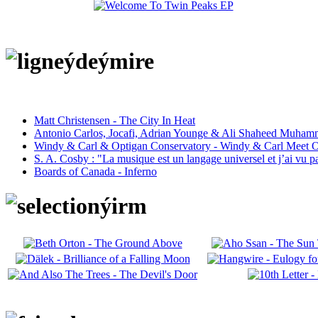
Matt Christensen - The City In Heat
Antonio Carlos, Jocafi, Adrian Younge & Ali Shaheed Muham
Windy & Carl & Optigan Conservatory - Windy & Carl Meet O
S. A. Cosby : "La musique est un langage universel et j’ai vu 
Boards of Canada - Inferno