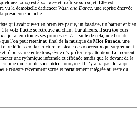
ques jours) est à son aise et maîtrise son sujet. Elle est
ura vu la demoiselle dédicacer
Wash and Dance
, une reprise énervée
la présidence actuelle.
ste qui avait ouvert en première partie, un bassiste, un batteur et bien
la voix fluette se retrouve au chant. Par ailleurs, il sera toujours
ras
qui a tenu toutes ses promesses. A la suite de cela, une blonde
e que l’on peut retenir au final de la musique de
Mice Parade
, une
t et redéfinissent la structure musicale des morceaux qui surprennent
 réjouissante entre tous, évite d’y prêter trop attention. Le moment
 mener une rythmique infernale et effrénée tandis que le devant de la
r comme une simple spectatrice anonyme. Il n’y aura pas de rappel
belle réussite récemment sortie et parfaitement intégrée au reste du