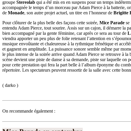
groupe
Stereolab
qui a été mis en en suspens pour un temps indétermin
accompagnée le temps d’un morceau par Adam Pierce à la batterie, on pe
de
Monade
, son autre projet actuel, un titre en l’honneur de
Brigitte
Pour clôturer de la plus belle des façons cette soirée,
Mice Parade
se 
entendu Adam Pierce, tout sourire. Assis sur un cajon, il démarre la par
bien accompagné par la gente féminine, car après ce sera au tour de
L
viendra apporter un peu plus de folie retenant l’attention en s’époumon
musique envoûtante et chaleureuse à la rythmique frénétique et accélér
et gagnent en amplitude. La puissance sonore semble même par moment e
le plus intense de la soirée arrive quand Adam Pierce se retrouve à la
scène devient une piste de danse à sa demande, piste sur laquelle on p
pour cette prestation qui fera la part belle à l’album éponyme du co
répertoire. Les spectateurs peuvent ressortir de la salle avec cette 
( darko )
On recommande également :