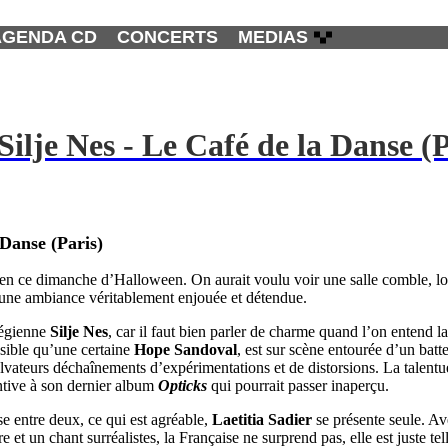
AGENDA CD
CONCERTS
MEDIAS
ilje Nes - Le Café de la Danse (P
 Danse (Paris)
n ce dimanche d’Halloween. On aurait voulu voir une salle comble, loin d
s une ambiance véritablement enjouée et détendue.
végienne
Silje Nes
, car il faut bien parler de charme quand l’on entend l
ssible qu’une certaine
Hope Sandoval
, est sur scène entourée d’un batt
salvateurs déchaînements d’expérimentations et de distorsions. La talentu
entive à son dernier album
Opticks
qui pourrait passer inaperçu.
e entre deux, ce qui est agréable,
Laetitia Sadier
se présente seule. Ave
t un chant surréalistes, la Française ne surprend pas, elle est juste tel