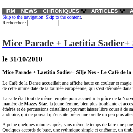
IRM
NEWS
CHRONIQUES
ARTICLES
Skip to the navigation
.
Skip to the content
.
Rechercher :
Mice Parade + Laetitia Sadier+ S
le
31/10/2010
Mice Parade + Laetitia Sadier+ Silje Nes - Le Café de la
Le Café de la Danse accueillait une affiche haute en couleur et magie e
de cette ultime date de la tournée européenne, qui s’est déroulée dan
La salle était tout de même remplie pour accueillir la grâce de la Nor
manière de
Mazzy Star
, la jeune femme, bien plus troublante et acce
éthérés et de percussions cristallines pouvant laisser libre cours à de 
auditoire, qui ne pouvait qu’ensuite prêter une oreille un peu plus att
A peine quelques minutes après, sans même le temps de faire une paus
Quelques accords de base, une rythmique simple et entêtante, un timbre e