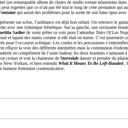
é (un remarquable album de chutes de studio sortant néanmoins dans quel
ut regretter que ce n’ait pas été tout le long de cette prestation qui a
 Fontaine
qui aurait des problèmes pour la sortie de son futur opus avec 
présente sur scène, l’ambiance est déjà bon enfant. On retrouve le guitari
tie avec une rythmique frénétique. Sur sa gauche, une ravissante brune à 
aetitia Sadier
de venir prêter sa voix pour l’attendue
Tales Of Las Neg
ant et tapant des mains comme si elle était en transe. C’est justement c
ée pour l’occasion scénique. Les cordes et les percussions s’entremêlen
ffacer la voix des différents interprètes mais la communion évidente et
 batterie en complément de l’autre batteur, les deux hommes s’amusant à
eut croiser et voir la chanteuse de
Stereolab
danser et prendre du plaisi
mbo New-Yorkais, et bien entendu
What It Means To Be Left-Handed
, 
bonne humeur fortement communicative.