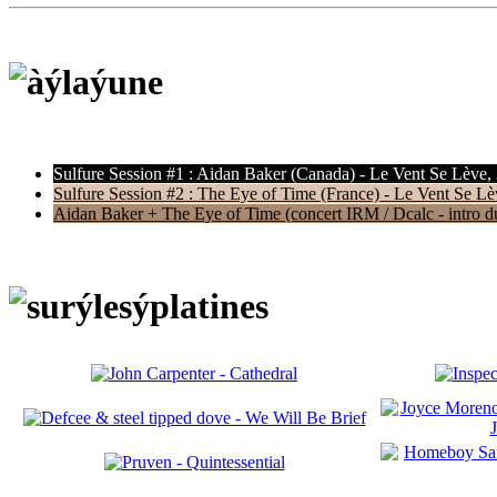
Sulfure Session #1 : Aidan Baker (Canada) - Le Vent Se Lève,
Sulfure Session #2 : The Eye of Time (France) - Le Vent Se Lè
Aidan Baker + The Eye of Time (concert IRM / Dcalc - intro du 