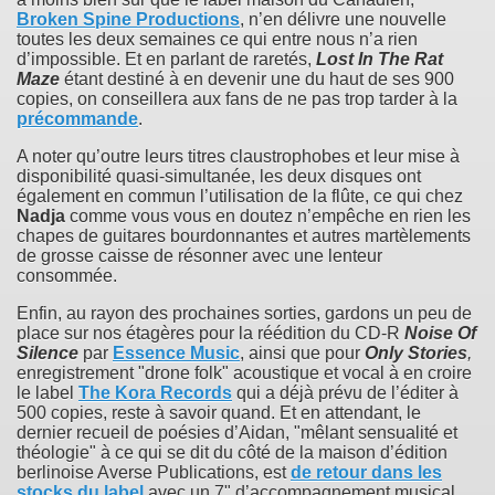
Broken Spine Productions
, n’en délivre une nouvelle
toutes les deux semaines ce qui entre nous n’a rien
d’impossible. Et en parlant de raretés,
Lost In The Rat
Maze
étant destiné à en devenir une du haut de ses 900
copies, on conseillera aux fans de ne pas trop tarder à la
précommande
.
A noter qu’outre leurs titres claustrophobes et leur mise à
disponibilité quasi-simultanée, les deux disques ont
également en commun l’utilisation de la flûte, ce qui chez
Nadja
comme vous vous en doutez n’empêche en rien les
chapes de guitares bourdonnantes et autres martèlements
de grosse caisse de résonner avec une lenteur
consommée.
Enfin, au rayon des prochaines sorties, gardons un peu de
place sur nos étagères pour la réédition du CD-R
Noise Of
Silence
par
Essence Music
, ainsi que pour
Only Stories
,
enregistrement "drone folk" acoustique et vocal à en croire
le label
The Kora Records
qui a déjà prévu de l’éditer à
500 copies, reste à savoir quand. Et en attendant, le
dernier recueil de poésies d’Aidan, "mêlant sensualité et
théologie" à ce qui se dit du côté de la maison d’édition
berlinoise Averse Publications, est
de retour dans les
stocks du label
avec un 7" d’accompagnement musical,