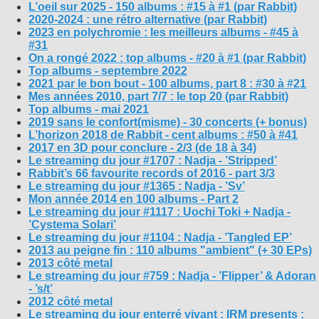
L’oeil sur 2025 - 150 albums : #15 à #1 (par Rabbit)
2020-2024 : une rétro alternative (par Rabbit)
2023 en polychromie : les meilleurs albums - #45 à
#31
On a rongé 2022 : top albums - #20 à #1 (par Rabbit)
Top albums - septembre 2022
2021 par le bon bout - 100 albums, part 8 : #30 à #21
Mes années 2010, part 7/7 : le top 20 (par Rabbit)
Top albums - mai 2021
2019 sans le confort(misme) - 30 concerts (+ bonus)
L’horizon 2018 de Rabbit - cent albums : #50 à #41
2017 en 3D pour conclure - 2/3 (de 18 à 34)
Le streaming du jour #1707 : Nadja - ’Stripped’
Rabbit’s 66 favourite records of 2016 - part 3/3
Le streaming du jour #1365 : Nadja - ’Sv’
Mon année 2014 en 100 albums - Part 2
Le streaming du jour #1117 : Uochi Toki + Nadja -
’Cystema Solari’
Le streaming du jour #1104 : Nadja - ’Tangled EP’
2013 au peigne fin : 110 albums "ambient" (+ 30 EPs)
2013 côté metal
Le streaming du jour #759 : Nadja - ’Flipper’ & Adoran
- ’s/t’
2012 côté metal
Le streaming du jour enterré vivant : IRM presents :