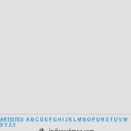
ARTISTES
A
B
C
D
E
F
G
H
I
J
K
L
M
N
O
P
Q
R
S
T
U
V
W
X
Y
Z
#