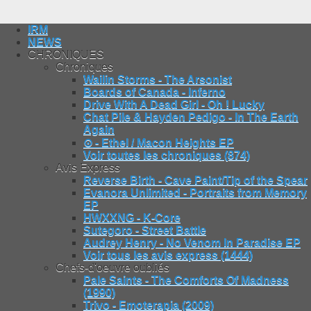
IRM
NEWS
CHRONIQUES
Chroniques
Wailin Storms - The Arsonist
Boards of Canada - Inferno
Drive With A Dead Girl - Oh ! Lucky
Chat Pile & Hayden Pedigo - In The Earth
Again
⊙ - Ethel / Macon Heights EP
Voir toutes les chroniques (874)
Avis Express
Reverse Birth - Cave Paint/Tip of the Spear
Evanora Unlimited - Portraits from Memory
EP
HWXXNG - K-Core
Sutegoro - Street Battle
Audrey Henry - No Venom In Paradise EP
Voir tous les avis express (1444)
Chefs-d'oeuvre oubliés
Pale Saints - The Comforts Of Madness
(1990)
Trivo - Emoterapia (2009)