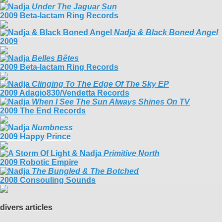
Under The Jaguar Sun
2009 Beta-lactam Ring Records
Nadja & Black Boned Angel
2009
Belles Bêtes
2009 Beta-lactam Ring Records
Clinging To The Edge Of The Sky EP
2009 Adagio830/Vendetta Records
When I See The Sun Always Shines On TV
2009 The End Records
Numbness
2009 Happy Prince
Primitive North
2009 Robotic Empire
The Bungled & The Botched
2008 Consouling Sounds
divers articles