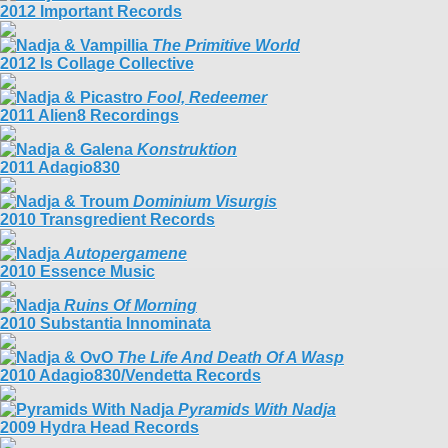
2012 Important Records
The Primitive World
2012 Is Collage Collective
Fool, Redeemer
2011 Alien8 Recordings
Konstruktion
2011 Adagio830
Dominium Visurgis
2010 Transgredient Records
Autopergamene
2010 Essence Music
Ruins Of Morning
2010 Substantia Innominata
The Life And Death Of A Wasp
2010 Adagio830/Vendetta Records
Pyramids With Nadja
2009 Hydra Head Records