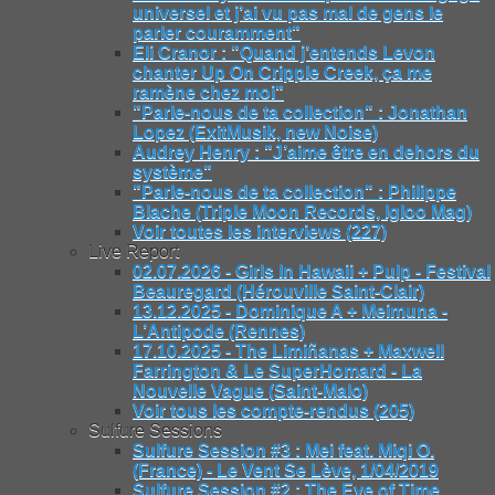
universel et j’ai vu pas mal de gens le
parler couramment"
Eli Cranor : "Quand j’entends Levon
chanter Up On Cripple Creek, ça me
ramène chez moi"
"Parle-nous de ta collection" : Jonathan
Lopez (ExitMusik, new Noise)
Audrey Henry : "J’aime être en dehors du
système"
"Parle-nous de ta collection" : Philippe
Blache (Triple Moon Records, Igloo Mag)
Voir toutes les interviews (227)
Live Report
02.07.2026 - Girls In Hawaii + Pulp - Festival
Beauregard (Hérouville Saint-Clair)
13.12.2025 - Dominique A + Meimuna -
L’Antipode (Rennes)
17.10.2025 - The Limiñanas + Maxwell
Farrington & Le SuperHomard - La
Nouvelle Vague (Saint-Malo)
Voir tous les compte-rendus (205)
Sulfure Sessions
Sulfure Session #3 : Mei feat. Miqi O.
(France) - Le Vent Se Lève, 1/04/2019
Sulfure Session #2 : The Eye of Time