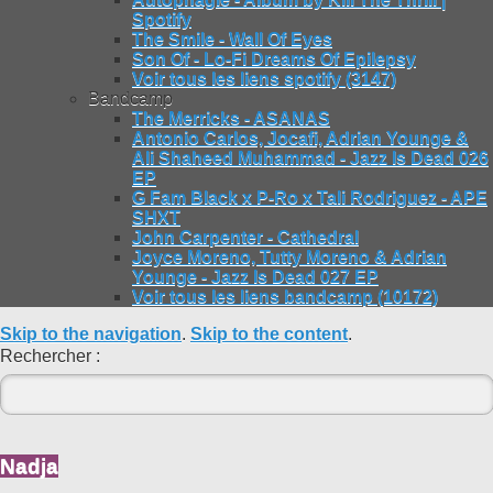
Spotify
The Smile - Wall Of Eyes
Son Of - Lo-Fi Dreams Of Epilepsy
Voir tous les liens spotify (3147)
Bandcamp
The Merricks - ASANAS
Antonio Carlos, Jocafi, Adrian Younge &
Ali Shaheed Muhammad - Jazz Is Dead 026
EP
G Fam Black x P-Ro x Tali Rodriguez - APE
SHXT
John Carpenter - Cathedral
Joyce Moreno, Tutty Moreno & Adrian
Younge - Jazz Is Dead 027 EP
Voir tous les liens bandcamp (10172)
Skip to the navigation
.
Skip to the content
.
Rechercher :
Nadja