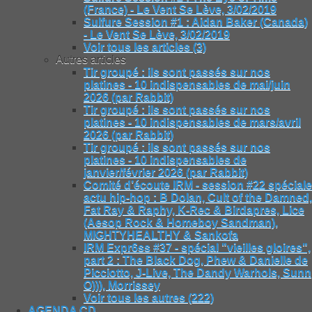
(France) - Le Vent Se Lève, 3/02/2019
Sulfure Session #1 : Aidan Baker (Canada)
- Le Vent Se Lève, 3/02/2019
Voir tous les articles (3)
Autres articles
Tir groupé : ils sont passés sur nos
platines - 10 indispensables de mai/juin
2026 (par Rabbit)
Tir groupé : ils sont passés sur nos
platines - 10 indispensables de mars/avril
2026 (par Rabbit)
Tir groupé : ils sont passés sur nos
platines - 10 indispensables de
janvier/février 2026 (par Rabbit)
Comité d’écoute IRM - session #22 spéciale
actu hip-hop : B Dolan, Cult of the Damned,
Fat Ray & Raphy, K-Rec & Birdapres, Lice
(Aesop Rock & Homeboy Sandman),
MIGHTYHEALTHY & Sankofa
IRM Expr6ss #37 - spécial "vieilles gloires",
part 2 : The Black Dog, Phew & Danielle de
Picciotto, J-Live, The Dandy Warhols, Sunn
O))), Morrissey
Voir tous les autres (222)
AGENDA CD