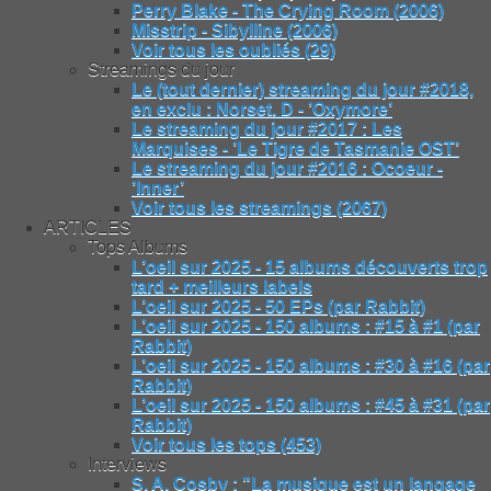
Perry Blake - The Crying Room (2006)
Misstrip - Sibylline (2006)
Voir tous les oubliés (29)
Streamings du jour
Le (tout dernier) streaming du jour #2018,
en exclu : Norset. D - ’Oxymore’
Le streaming du jour #2017 : Les
Marquises - ’Le Tigre de Tasmanie OST’
Le streaming du jour #2016 : Ocoeur -
’Inner’
Voir tous les streamings (2067)
ARTICLES
Tops Albums
L’oeil sur 2025 - 15 albums découverts trop
tard + meilleurs labels
L’oeil sur 2025 - 50 EPs (par Rabbit)
L’oeil sur 2025 - 150 albums : #15 à #1 (par
Rabbit)
L’oeil sur 2025 - 150 albums : #30 à #16 (par
Rabbit)
L’oeil sur 2025 - 150 albums : #45 à #31 (par
Rabbit)
Voir tous les tops (453)
Interviews
S. A. Cosby : "La musique est un langage