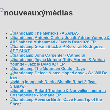
The Merricks - ASANAS
Antonio Carlos, Jocafi, Adrian Younge &
Ali Shaheed Muhammad - Jazz Is Dead 026 EP
G Fam Black x P-Ro x Tali Rodriguez -
APE SHXT
John Carpenter - Cathedral
Joyce Moreno, Tutty Moreno & Adrian
Younge - Jazz Is Dead 027 EP
The Mountain Goats - Days
Defcee & steel tipped dove - We Will Be
Brief
Inspectah Deck - Shaolin Rebel 2 (feat.
Siahlaw)
Batard Tronique & Nouvelles Lectures
Cosmopolites - Tornade EP
Reverse Birth - Cave Paint/Tip of the
Spear