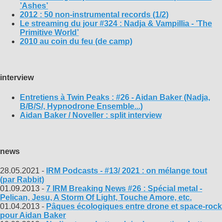
’Ashes’
2012 : 50 non-instrumental records (1/2)
Le streaming du jour #324 : Nadja & Vampillia - ’The
Primitive World’
2010 au coin du feu (de camp)
interview
Entretiens à Twin Peaks : #26 - Aidan Baker (Nadja,
B/B/S/, Hypnodrone Ensemble...)
Aidan Baker / Noveller : split interview
news
28.05.2021 -
IRM Podcasts - #13/ 2021 : on mélange tout
(par Rabbit)
01.09.2013 -
7 IRM Breaking News #26 : Spécial metal -
Pelican, Jesu, A Storm Of Light, Touche Amore, etc.
01.04.2013 -
Pâques écologiques entre drone et space-rock
pour Aidan Baker