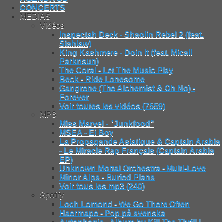
CONCERTS
MEDIAS
Vidéos
Inspectah Deck - Shaolin Rebel 2 (feat.
Siahlaw)
King Kashmere - Doin It (feat. Micall
Parknsun)
The Coral - Let The Music Play
Beck - Ride Lonesome
Gangrene (The Alchemist & Oh No) -
Forever
Voir toutes les vidéos (7559)
MP3
Miss Marvel - "Junkfood"
MSEA - Ei Boy
La Propagande Asiatique & Captain Arabia
- Le Miracle Rap Français (Captain Arabia
EP)
Unknown Mortal Orchestra - Multi-Love
Minor Alps - Buried Plans
Voir tous les mp3 (240)
Spotify
Loch Lomond - We Go There Often
Haermape - Pop på svenska
Autophagie - Album by Kill The Thrill |