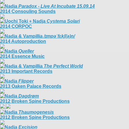
Paradox - Live At Incubate 15.09.14
2014 Consouling Sounds
Cystema Solari
2014 CORPOC
/ɪmpəˈfɛkʃ​(​ə​)​n/
2014 Autoproduction
Queller
2014 Essence Music
The Perfect World
2013 Important Records
Flipper
2013 Oaken Palace Records
Dagdrøm
2012 Broken Spine Productions
Thaumogenesis
2012 Broken Spine Productions
Excision