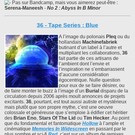
Pas sur Bandcamp, mais vous aimerez peut-être :
Serena-Maneesh
-
No 2 : Abyss In B Minor
36 - Tape Series : Blue
A l’image du polonais
Pleq
ou du
hollandais
Machinefabriek
butinant d’un label à l’autre et
multipliant les collaborations,
36
fait partie de ces artisans de
l’ambient dont l’envie et
l’inspiration ne s’embarrassent
d’aucune considération
égocentrique. Nulle question
pour eux de se faire désirer, ou
de faire monter le buzz à l’image d’un
Burial
disparu de la
circulation depuis 2006 après moult annonces de projets
excitants.
36
, pourtant, est tout aussi autiste et mystérieux
mais plutôt que son propre mythe, c’est une oeuvre
colossale et généreuse que s’emploie à édifier cet héritier
des
Brian Eno
,
Stars Of The Lid
ou
Tim Hecker
. Au point
que du fondamental et fantomatique
Hollow
à l’ample et
cinématique
Memories In Widescreen
en passant par le
plus sombre et sci-fi
Red
,
c’est sur un album de remixes