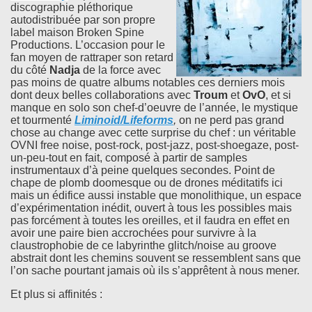
discographie pléthorique
autodistribuée par son propre
label maison Broken Spine
Productions. L’occasion pour le
fan moyen de rattraper son retard
du côté
Nadja
de la force avec
pas moins de quatre albums notables ces derniers mois
dont deux belles collaborations avec
Troum
et
OvO
, et si
manque en solo son chef-d’oeuvre de l’année, le mystique
et tourmenté
Liminoid/Lifeforms
,
on ne perd pas grand
chose au change avec cette surprise du chef : un véritable
OVNI free noise, post-rock, post-jazz, post-shoegaze, post-
un-peu-tout en fait, composé à partir de samples
instrumentaux d’à peine quelques secondes. Point de
chape de plomb doomesque ou de drones méditatifs ici
mais un édifice aussi instable que monolithique, un espace
d’expérimentation inédit, ouvert à tous les possibles mais
pas forcément à toutes les oreilles, et il faudra en effet en
avoir une paire bien accrochées pour survivre à la
claustrophobie de ce labyrinthe glitch/noise au groove
abstrait dont les chemins souvent se ressemblent sans que
l’on sache pourtant jamais où ils s’apprêtent à nous mener.
Et plus si affinités :