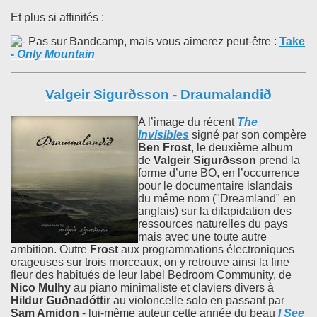
Et plus si affinités :
Pas sur Bandcamp, mais vous aimerez peut-être :
Take
-
Only Mountain
Valgeir Sigurðsson - Draumalandið
A l’image du récent
The
Invisibles
signé par son compère
Ben Frost
, le deuxième album
de
Valgeir Sigurðsson
prend la
forme d’une BO, en l’occurrence
pour le documentaire islandais
du même nom ("Dreamland" en
anglais) sur la dilapidation des
ressources naturelles du pays
mais avec une toute autre
ambition. Outre
Frost
aux programmations électroniques
orageuses sur trois morceaux, on y retrouve ainsi la fine
fleur des habitués de leur label Bedroom Community, de
Nico Mulhy
au piano minimaliste et claviers divers à
Hildur Guðnadóttir
au violoncelle solo en passant par
Sam Amidon
- lui-même auteur cette année du beau
I See