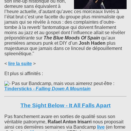
son line-up historique ou non,
demeure sans équivalent à
l’heure actuelle, d’autant qu’avec ces morceaux livrés à
l’état brut c’est une facette du groupe plus minimaliste que
jamais qui se révèle à nous : des complaintes d’outre-
tombe à la reverb’ fantomatique qui doivent finalement
moins au jazz et au gospel dont l’influence allait se révéler
prépondérante sur
The Blue Moods Of Spain
qu’aux
premières amours punk et DIY d’un
Josh Haden
plus
majestueux que jamais dans ce linceul de dépouillement
spleenétique."
<
lire la suite
>
Et plus si affinités :
Pas sur Bandcamp, mais vous aimerez peut-être :
Tindersticks
-
Falling Down A Mountain
The Sight Below - It All Falls Apart
Pas franchement avare en sorties de qualité sous son
véritable patronyme,
Rafael Anton Irisarri
nous proposait
ainsi ces dernières semaines via Bandcamp
live
(en forme