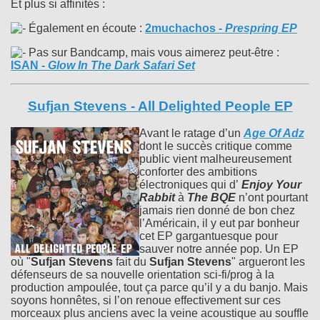
Et plus si affinités :
Également en écoute :
2muchachos
-
Prespring EP
Pas sur Bandcamp, mais vous aimerez peut-être :
ISAN
-
Glow In The Dark Safari Set
Sufjan Stevens - All Delighted People EP
Avant le ratage d’un
Age Of Adz
dont le succès critique comme
public vient malheureusement
conforter des ambitions
électroniques qui d’
Enjoy Your
Rabbit
à
The BQE
n’ont pourtant
jamais rien donné de bon chez
l’Américain, il y eut par bonheur
cet EP gargantuesque pour
sauver notre année pop. Un EP
où "
Sufjan Stevens
fait du
Sufjan Stevens
" argueront les
défenseurs de sa nouvelle orientation sci-fi/prog à la
production ampoulée, tout ça parce qu’il y a du banjo. Mais
soyons honnêtes, si l’on renoue effectivement sur ces
morceaux plus anciens avec la veine acoustique au souffle