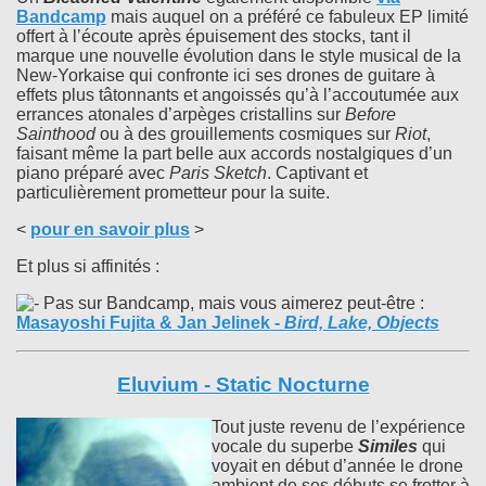
Bandcamp
mais auquel on a préféré ce fabuleux EP limité
offert à l’écoute après épuisement des stocks, tant il
marque une nouvelle évolution dans le style musical de la
New-Yorkaise qui confronte ici ses drones de guitare à
effets plus tâtonnants et angoissés qu’à l’accoutumée aux
errances atonales d’arpèges cristallins sur
Before
Sainthood
ou à des grouillements cosmiques sur
Riot
,
faisant même la part belle aux accords nostalgiques d’un
piano préparé avec
Paris Sketch
. Captivant et
particulièrement prometteur pour la suite.
<
pour en savoir plus
>
Et plus si affinités :
Pas sur Bandcamp, mais vous aimerez peut-être :
Masayoshi Fujita & Jan Jelinek
-
Bird, Lake, Objects
Eluvium - Static Nocturne
Tout juste revenu de l’expérience
vocale du superbe
Similes
qui
voyait en début d’année le drone
ambient de ses débuts se frotter à