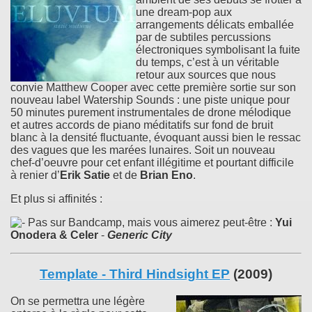
une dream-pop aux
arrangements délicats emballée
par de subtiles percussions
électroniques symbolisant la fuite
du temps, c’est à un véritable
retour aux sources que nous
convie Matthew Cooper avec cette première sortie sur son
nouveau label Watership Sounds : une piste unique pour
50 minutes purement instrumentales de drone mélodique
et autres accords de piano méditatifs sur fond de bruit
blanc à la densité fluctuante, évoquant aussi bien le ressac
des vagues que les marées lunaires. Soit un nouveau
chef-d’oeuvre pour cet enfant illégitime et pourtant difficile
à renier d’
Erik Satie
et de
Brian Eno
.
Et plus si affinités :
Pas sur Bandcamp, mais vous aimerez peut-être :
Yui
Onodera & Celer
-
Generic City
Template - Third Hindsight EP
(2009)
On se permettra une légère