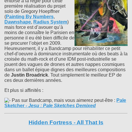
entorse à la règle pour cette
première réalisation du projet
solo de Gregory Hoepffner
(
Painting By Numbers
,
Dawnshape
,
Radius System
)
mais force est d’avouer qu’à
moins de connaître le Parisien en
personne il eu été bien difficile de
se procurer l’objet en 2009.
Heureusement, il y a Bandcamp pour réhabiliter ce petit
chef-d’oeuvre à dominance instrumentale où des beats à la
croisée du math-rock et d’une IDM post-industrielle se
jouent des vagues de drones et autres nappes cosmiques
dans un ballet épique dignes des meilleures compositions
de
Justin Broadrick
. Tout simplement le meilleur EP de
ces deux dernières années.
Et plus si affinités :
Pas sur Bandcamp, mais vous aimerez peut-être :
Pale
Sketcher
-
Jesu : Pale Sketches Demixed
Hidden Fortress - All That Is