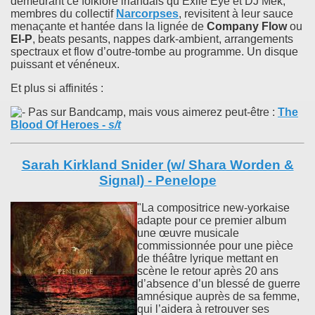
demeurant ce folklore irlandais qu’Exile Eye et DJ Mek,
membres du collectif
Narcorpses
, revisitent à leur sauce
menaçante et hantée dans la lignée de
Company Flow
ou
El-P
, beats pesants, nappes dark-ambient, arrangements
spectraux et flow d’outre-tombe au programme. Un disque
puissant et vénéneux.
Et plus si affinités :
Pas sur Bandcamp, mais vous aimerez peut-être :
The
Blood Of Heroes
-
s/t
Sarah Kirkland Snider (w/ Shara Worden &
Signal) - Penelope
"La compositrice new-yorkaise
adapte pour ce premier album
une œuvre musicale
commissionnée pour une pièce
de théâtre lyrique mettant en
scène le retour après 20 ans
d’absence d’un blessé de guerre
amnésique auprès de sa femme,
qui l’aidera à retrouver ses