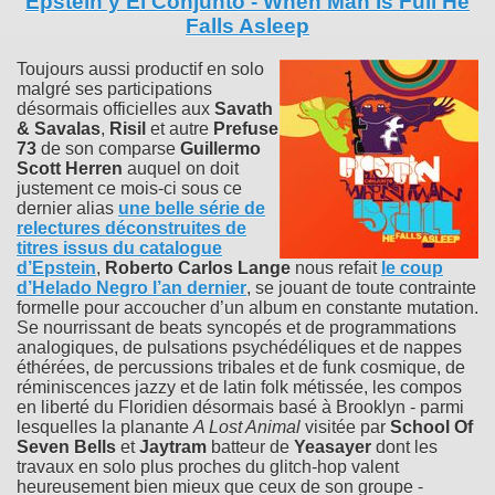
Epstein y El Conjunto - When Man Is Full He
Falls Asleep
Toujours aussi productif en solo
malgré ses participations
désormais officielles aux
Savath
& Savalas
,
Risil
et autre
Prefuse
73
de son comparse
Guillermo
Scott Herren
auquel on doit
justement ce mois-ci sous ce
dernier alias
une belle série de
relectures déconstruites de
titres issus du catalogue
d’
Epstein
,
Roberto Carlos Lange
nous refait
le coup
d’
Helado Negro
l’an dernier
, se jouant de toute contrainte
formelle pour accoucher d’un album en constante mutation.
Se nourrissant de beats syncopés et de programmations
analogiques, de pulsations psychédéliques et de nappes
éthérées, de percussions tribales et de funk cosmique, de
réminiscences jazzy et de latin folk métissée, les compos
en liberté du Floridien désormais basé à Brooklyn - parmi
lesquelles la planante
A Lost Animal
visitée par
School Of
Seven Bells
et
Jaytram
batteur de
Yeasayer
dont les
travaux en solo plus proches du glitch-hop valent
heureusement bien mieux que ceux de son groupe -