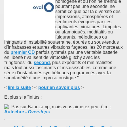
homogène et où l’on ne s’ennuie
pourtant pas une seconde, ne
serait-ce que par la diversité des
impressions, atmosphères et
sentiments évoqués par ces
captivantes miniatures. Limpides
ou alambiqués, méditatifs ou
fulgurants, mélodiques ou
intrigants d’instabilité souterraine, épurés ou sous-tendus
d’infrabasses et autres vibrations fugaces, les 20 morceaux
du
premier CD
parfois rythmés par une véritable batterie
en liberté rivalisent de virtuosité glitchy avec les
"ringtones" du
second
, plus expéditifs et minimalistes
mais tout aussi fascinants et insaisissables, comme une
série d’instantanés synthétiques programmés avec la
spontanéité d’une impro acoustique."
<
lire la suite
><
pour en savoir plus
>
Et plus si affinités :
Pas sur Bandcamp, mais vous aimerez peut-être :
Autechre
-
Oversteps