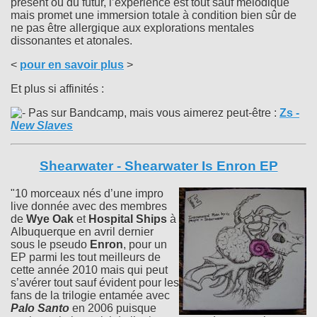
présent ou du futur, l’expérience est tout sauf mélodique
mais promet une immersion totale à condition bien sûr de
ne pas être allergique aux explorations mentales
dissonantes et atonales.
<
pour en savoir plus
>
Et plus si affinités :
Pas sur Bandcamp, mais vous aimerez peut-être :
Zs
-
New Slaves
Shearwater - Shearwater Is Enron EP
"10 morceaux nés d’une impro
live donnée avec des membres
de
Wye Oak
et
Hospital Ships
à
Albuquerque en avril dernier
sous le pseudo
Enron
, pour un
EP parmi les tout meilleurs de
cette année 2010 mais qui peut
s’avérer tout sauf évident pour les
fans de la trilogie entamée avec
Palo Santo
en 2006 puisque