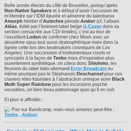
Belle année électro du côté de Bruxelles, puisqu’après
Non-Native Speakers
et à défaut d’avoir l’occasion de
m’étendre sur l’IDM épurée et aérienne du talentueux
Amorph
héritier d’
Autechre
pérode
Amber
(cf. l’album
Aléas
,
édité par l’éminent label belge
U-Cover
dans sa
section consacrée aux CDr limités), c’est au tour de
l’excellent
Loden
de confirmer chez Mush avec un
deuxième opus tout aussi stratosphérique mais dans la
lignée cette fois des beatmakers cosmiques de Los
Angeles. Une succession d’instrumentaux courts et
syncopés à la façon de
Teebs
mais d’inspiration plus
ouvertement synthétique, on citera donc
Shlohmo
, les
fleurons du label italo-allemand
Error Broadcast
ou
même pourquoi pas le Stéphanois
Deschannel
pour ces
claviers rétro-futuristes à l’abstraction onirique voire
Black
Moth Super Rainbow
pour les incursions psyché
vocodées, un bien beau patronnage quoi qu’il en soit.
Et plus si affinités :
Pas sur Bandcamp, mais vous aimerez peut-être :
Teebs
-
Ardour