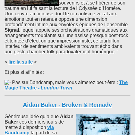
souvenirs et à se libérer de son
trauma en lui faisant la lecture de l’Odyssée d’Homère.
Une œuvre ambitieuse dont le romantisme vocal aux
émotions tout en retenue oppose une dimension
profondément intime aux envolées épiques de l’ensemble
Signal
, lequel appuie ses orchestrations dramatiques aux
arrangements troublants sur une assise presque post-rock
et teintée d’électronique impressionniste, ce tourbillon
intérieur de sentiments ambivalents trouvant écho dans
une geste chamber-folk paradoxalement homérique."
<
lire la suite
>
Et plus si affinités :
Pas sur Bandcamp, mais vous aimerez peut-être :
The
Magic Theatre
-
London Town
Aidan Baker - Broken & Remade
Généreuse idée qu’a eue
Aidan
Baker
ces derniers jours de
mettre à disposition
via
Bandcamp
la part de sa