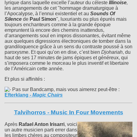
lyrique dans laquelle excelle l’auteur du céleste
Illinoise
,
les arrangements de cet "hommage dramaturgique à
l’Apocalypse, à l’ennui existentiel et au
Sounds Of
Silence
de
Paul Simon
", luxuriants ou plus épurés mais
toujours enchanteurs comme à la grande époque
empruntent là encore des chemins inattendus,
d’arrangements soul en impros dissonantes, évitant même
aux quelques digressions électroniques de tomber dans la
grandiloquence grâce à un sens du contraste poussé à son
paroxysme. Et quoi qu’on en dise, c’est bien
Djohariah
, du
haut de ses 17 minutes de jams épiques et généreux, qui
s’imposera comme le morceau le plus inventif et libertaire
de l’Américain cette année.
Et plus si affinités :
Pas sur Bandcamp, mais vous aimerez peut-être :
Efterklang
-
Magic Chairs
Talvihorros - Music In Four Movements
Après
Rafael Anton Irisarri
, voici
un autre musicien parti errer dans
les limbes chères au compositeur