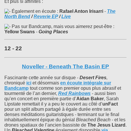
Et plus si affinités :
Également en écoute :
Rafael Anton Irisarri
-
The
North Bend
/
Reverie EP
/
Live
Pas sur Bandcamp, mais vous aimerez peut-être :
Yellow Swans
-
Going Places
12 - 22
Noveller - Beneath The Basin EP
Fascinante cette année sur disque -
Desert Fires
,
chroniqué
ici
et désormais
en écoute intégrale sur
Bandcamp
tout comme son premier opus plus abrasif et
tourmenté de l’an dernier,
Red Rainbows
- aussi bien
qu’en concert en première partie d’
Aidan Baker
, Sarah
Lipstate remettait il y a peu le couvert au côté d’
unFact
pour un split album partagé à égale durée entre ses
denses méditations guitaristiques - terminant sur le final
inhabituellement épique du génial
Bleached Beach
- et les
drones spatiaux de l’ancien bassiste de
The Jesus Lizard
.
Un
Bleached Valentine
également disponible
via