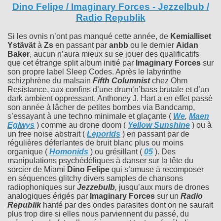
Dino Felipe / Imaginary Forces - Jezzelbub /
Radio Republik
Si les ovnis n’ont pas manqué cette année, de
Kemialliset
Ystävät
à
Zs
en passant par
anbb
ou le dernier
Aidan
Baker
, aucun n’aura mieux su se jouer des qualificatifs
que cet étrange split album initié par
Imaginary Forces
sur
son propre label Sleep Codes. Après le labyrinthe
schizphrène du malsain
Fifth Columnist
chez Ohm
Resistance, aux confins d’une drum’n’bass brutale et d’un
dark ambient oppressant, Anthoney J. Hart a en effet passé
son année à lâcher de petites bombes via Bandcamp,
s’essayant à une techno minimale et glaçante (
We
,
Maen
Eglwys
) comme au drone doom (
Yellow Sunshine
) ou à
un free noise abstrait (
Leporids
) en passant par de
régulières déferlantes de bruit blanc plus ou moins
organique (
Homonids
) ou grésillant (
05
). Des
manipulations psychédéliques à danser sur la tête du
sorcier de Miami
Dino Felipe
qui s’amuse à recomposer
en séquences glitchy divers samples de chansons
radiophoniques sur
Jezzebulb
,
jusqu’aux murs de drones
analogiques érigés par
Imaginary Forces
sur un
Radio
Republik
hanté par des ondes parasites dont on ne saurait
plus trop dire si elles nous parviennent du passé, du