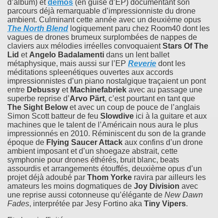
d’album) et
démos
(en guise d’EP) documentant son
parcours déjà remarquable d’impressionniste du drone
ambient. Culminant cette année avec un deuxième opus
The North Blend
logiquement paru chez Room40 dont les
vagues de drones brumeux surplombées de nappes de
claviers aux mélodies irréelles convoquaient
Stars Of The
Lid
et
Angelo Badalamenti
dans un lent ballet
métaphysique, mais aussi sur l’EP
Reverie
dont les
méditations spleenétiques ouvertes aux accords
impressionnistes d’un piano nostalgique traçaient un pont
entre
Debussy
et
Machinefabriek
avec au passage une
superbe reprise d’
Arvo Pärt
, c’est pourtant en tant que
The Sight Below
et avec un coup de pouce de l’anglais
Simon Scott batteur de feu
Slowdive
ici à la guitare et aux
machines que le talent de l’Américain nous aura le plus
impressionnés en 2010. Réminiscent du son de la grande
époque de
Flying Saucer Attack
aux confins d’un drone
ambient imposant et d’un shoegaze abstrait, cette
symphonie pour drones éthérés, bruit blanc, beats
assourdis et arrangements étouffés, deuxième opus d’un
projet déjà adoubé par
Thom Yorke
ravira par ailleurs les
amateurs les moins dogmatiques de
Joy Division
avec
une reprise aussi cotonneuse qu’élégante de
New Dawn
Fades
, interprétée par Jesy Fortino aka
Tiny Vipers
.