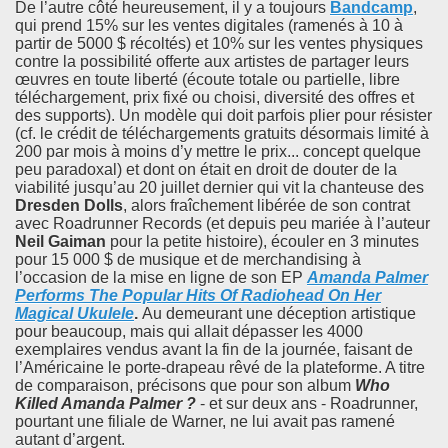
De l’autre côté heureusement, il y a toujours
Bandcamp
,
qui prend 15% sur les ventes digitales (ramenés à 10 à
partir de 5000 $ récoltés) et 10% sur les ventes physiques
contre la possibilité offerte aux artistes de partager leurs
œuvres en toute liberté (écoute totale ou partielle, libre
téléchargement, prix fixé ou choisi, diversité des offres et
des supports). Un modèle qui doit parfois plier pour résister
(cf. le crédit de téléchargements gratuits désormais limité à
200 par mois à moins d’y mettre le prix... concept quelque
peu paradoxal) et dont on était en droit de douter de la
viabilité jusqu’au 20 juillet dernier qui vit la chanteuse des
Dresden Dolls
, alors fraîchement libérée de son contrat
avec Roadrunner Records (et depuis peu mariée à l’auteur
Neil Gaiman
pour la petite histoire), écouler en 3 minutes
pour 15 000 $ de musique et de merchandising à
l’occasion de la mise en ligne de son EP
Amanda Palmer
Performs The Popular Hits Of Radiohead On Her
Magical Ukulele
.
Au demeurant une déception artistique
pour beaucoup, mais qui allait dépasser les 4000
exemplaires vendus avant la fin de la journée, faisant de
l’Américaine le porte-drapeau rêvé de la plateforme. A titre
de comparaison, précisons que pour son album
Who
Killed Amanda Palmer ?
- et sur deux ans - Roadrunner,
pourtant une filiale de Warner, ne lui avait pas ramené
autant d’argent.