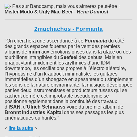
Pas sur Bandcamp, mais vous aimerez peut-être :
Mister Modo & Ugly Mac Beer
-
Remi Domost
2muchachos - Formanta
"On cherchera une ascendance à ce
Formanta
du côté
des grands espaces fouettés par le vent des premiers
albums de
múm
aux émotions prises dans la glace ou des
tourbillons intangibles du
Seefeel
des débuts. Mais en
phagocytant timidement les arythmies d’une IDM
downtempo, les oscillations propres à l’électro aléatoire,
l’hypnotisme d’un krautrock minimaliste, les guitares
immatérielles d’un shoegaze en apesanteur ou simplement
les sons de la nature environnante, la musique développée
par les deux instrumentistes et producteurs russes qui se
cachent derrière cet improbable pseudonyme se
positionne également dans la continuité des travaux
d’
ISAN
, d’
Ulrich Schnauss
voire du premier album de
Bronnt Industries Kapital
dans ses passages les plus
cinématiques ou hantés."
<
lire la suite
>