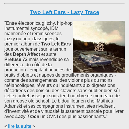
Two Left Ears - Lazy Trace
"Entre électronica glitchy, hip-hop
instrumental syncopé, IDM
malmenée et réminiscences
jazzy ou néo-classiques, le
premier album de
Two Left Ears
joue ouvertement sur le terrain
des
Depth Affect
et autre
Prefuse 73
mais revendique sa
différence du côté de la
production - empilant boucles de
bruits d’objets et nappes de grouillements organiques -
comme des arrangements, des violons plus ou moins
mélancoliques, rêveurs ou inquiétants aux digressions
décadrées des bois ou des claviers sans oublier bien sûr
cette contrebasse qui sous-tend nombre de morceaux de
son groove old school. Le bidouilleur en chef Mathieu
Adamski et ses compagnons instrumentistes rivalisent
d’inventivité et de virtuosité faussement bancale pour livrer
avec
Lazy Trace
un OVNI des plus passionnants."
<
lire la suite
>