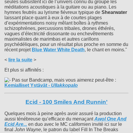
seules subsistent ici de l’univers connu du groupe les
méditations acoustiques à la guitare ou au piano. Les
hymnes feutrés au lyrisme fiévreux typique de
Shearwater
laissant place quant à eux à de courtes plages
d’expérimentations noisy mêlant boîtes à rythmes
schizophrènes, percussions tribales, drones éthérés,
vagues d’électricité dissonante ou enchevêtrements
maximalistes de marimbas et autres carillons
psychédéliques, pour un résultat plus proche en somme du
récent projet
Blue Water White Death
, le chant en moins."
<
lire la suite
>
Et plus si affinités :
Pas sur Bandcamp, mais vous aimerez peut-être :
Kemialliset Ystävät
-
Ullakkopalo
Ecid - 100 Smiles And Runnin’
Quelques mois à peine après avoir assuré la production
aussi ténébreuse qu’efficace du menaçant
Awol One And
Ecid Are...
en duo avec le MC californien invité ici sur le
final
John Wayne
, le patron du label Fill In The Breaks