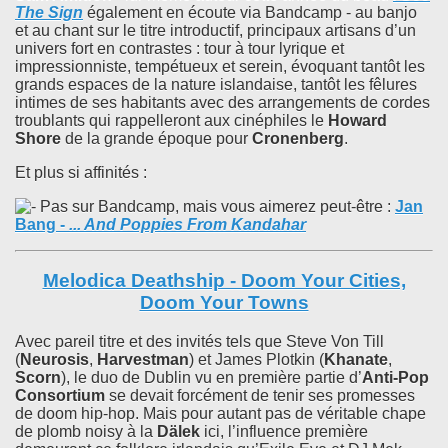
The Sign
également en écoute via Bandcamp - au banjo
et au chant sur le titre introductif, principaux artisans d’un
univers fort en contrastes : tour à tour lyrique et
impressionniste, tempétueux et serein, évoquant tantôt les
grands espaces de la nature islandaise, tantôt les fêlures
intimes de ses habitants avec des arrangements de cordes
troublants qui rappelleront aux cinéphiles le
Howard
Shore
de la grande époque pour
Cronenberg
.
Et plus si affinités :
Pas sur Bandcamp, mais vous aimerez peut-être :
Jan
Bang
-
... And Poppies From Kandahar
Melodica Deathship - Doom Your Cities,
Doom Your Towns
Avec pareil titre et des invités tels que Steve Von Till
(
Neurosis
,
Harvestman
) et James Plotkin (
Khanate
,
Scorn
), le duo de Dublin vu en première partie d’
Anti-Pop
Consortium
se devait forcément de tenir ses promesses
de doom hip-hop. Mais pour autant pas de véritable chape
de plomb noisy à la
Dälek
ici, l’influence première