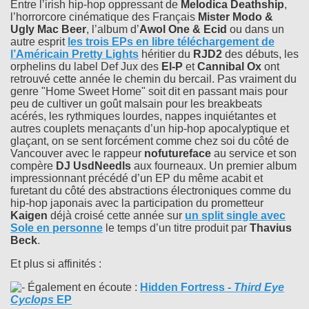
Entre l’irish hip-hop oppressant de
Melodica Deathship
,
l’horrorcore cinématique des Français
Mister Modo &
Ugly Mac Beer
, l’album d’
Awol One & Ecid
ou dans un
autre esprit
les trois EPs en libre téléchargement de
l’Américain
Pretty Lights
héritier du
RJD2
des débuts, les
orphelins du label Def Jux des
El-P
et
Cannibal Ox
ont
retrouvé cette année le chemin du bercail. Pas vraiment du
genre "Home Sweet Home" soit dit en passant mais pour
peu de cultiver un goût malsain pour les breakbeats
acérés, les rythmiques lourdes, nappes inquiétantes et
autres couplets menaçants d’un hip-hop apocalyptique et
glaçant, on se sent forcément comme chez soi du côté de
Vancouver avec le rappeur
nofutureface
au service et son
compère
DJ UsdNeedls
aux fourneaux. Un premier album
impressionnant précédé d’un EP du même acabit et
furetant du côté des abstractions électroniques comme du
hip-hop japonais avec la participation du prometteur
Kaigen
déjà croisé cette année sur
un split single avec
Sole
en personne
le temps d’un titre produit par
Thavius
Beck
.
Et plus si affinités :
Également en écoute :
Hidden Fortress
-
Third Eye
Cyclops
EP