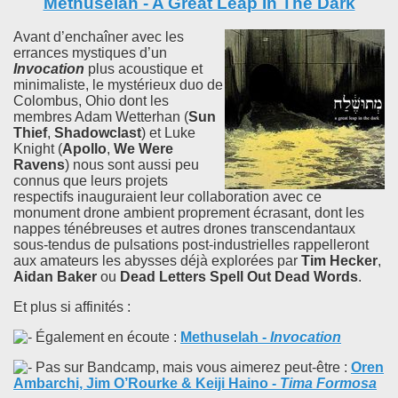
Methuselah - A Great Leap In The Dark
Avant d’enchaîner avec les
errances mystiques d’un
Invocation
plus acoustique et
minimaliste, le mystérieux duo de
Colombus, Ohio dont les
membres Adam Wetterhan (
Sun
Thief
,
Shadowclast
) et Luke
Knight (
Apollo
,
We Were
Ravens
) nous sont aussi peu
connus que leurs projets
respectifs inauguraient leur collaboration avec ce
monument drone ambient proprement écrasant, dont les
nappes ténébreuses et autres drones transcendantaux
sous-tendus de pulsations post-industrielles rappelleront
aux amateurs les abysses déjà explorées par
Tim Hecker
,
Aidan Baker
ou
Dead Letters Spell Out Dead Words
.
Et plus si affinités :
Également en écoute :
Methuselah
-
Invocation
Pas sur Bandcamp, mais vous aimerez peut-être :
Oren
Ambarchi, Jim O’Rourke & Keiji Haino
-
Tima Formosa