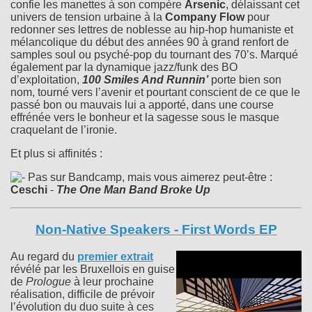
confie les manettes à son compère
Arsenic
, délaissant cet
univers de tension urbaine à la
Company Flow
pour
redonner ses lettres de noblesse au hip-hop humaniste et
mélancolique du début des années 90 à grand renfort de
samples soul ou psyché-pop du tournant des 70’s. Marqué
également par la dynamique jazz/funk des BO
d’exploitation,
100 Smiles And Runnin’
porte bien son
nom, tourné vers l’avenir et pourtant conscient de ce que le
passé bon ou mauvais lui a apporté, dans une course
effrénée vers le bonheur et la sagesse sous le masque
craquelant de l’ironie.
Et plus si affinités :
Pas sur Bandcamp, mais vous aimerez peut-être :
Ceschi
-
The One Man Band Broke Up
Non-Native Speakers - First Words EP
Au regard du
premier extrait
révélé par les Bruxellois en guise
de
Prologue
à leur prochaine
réalisation, difficile de prévoir
l’évolution du duo suite à ces