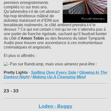
premiers enregistrements
compilés ici sur trois ans.
Qu’adviendra-t-il de cet abstract
hip-hop ténébreux mâtiné de
dubstep malaisant et d’IDM aux
breakbeats malmenés, le côté ambient prendra-t-il le
dessus ? Ce qui est certain c’est qu’on ne s’attendra pas à
une partie de franche rigolade, sachant qu’il faudrait fureter
du côté d’
Amon Tobin
ou des fleurons du label Tympanik
Audio pour trouver une ascendance à ces instrumentaux
cinématiques et angoissés.
Et plus si affinités :
Pas sur Bandcamp, mais vous aimerez peut-être :
Pretty Lights
-
Spilling Over Every Side
/
Glowing In The
Darkest Night
/
Making Up A Changing Mind
23 - 33
Loden - Buggy