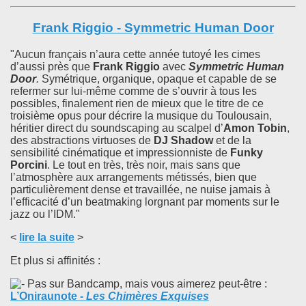
Frank Riggio - Symmetric Human Door
"Aucun français n’aura cette année tutoyé les cimes
d’aussi près que
Frank Riggio
avec
Symmetric Human
Door
.
Symétrique, organique, opaque et capable de se
refermer sur lui-même comme de s’ouvrir à tous les
possibles, finalement rien de mieux que le titre de ce
troisième opus pour décrire la musique du Toulousain,
héritier direct du soundscaping au scalpel d’
Amon Tobin
,
des abstractions virtuoses de
DJ Shadow
et de la
sensibilité cinématique et impressionniste de
Funky
Porcini
. Le tout en très, très noir, mais sans que
l’atmosphère aux arrangements métissés, bien que
particulièrement dense et travaillée, ne nuise jamais à
l’efficacité d’un beatmaking lorgnant par moments sur le
jazz ou l’IDM."
<
lire la suite
>
Et plus si affinités :
Pas sur Bandcamp, mais vous aimerez peut-être :
L’Oniraunote
-
Les Chimères Exquises