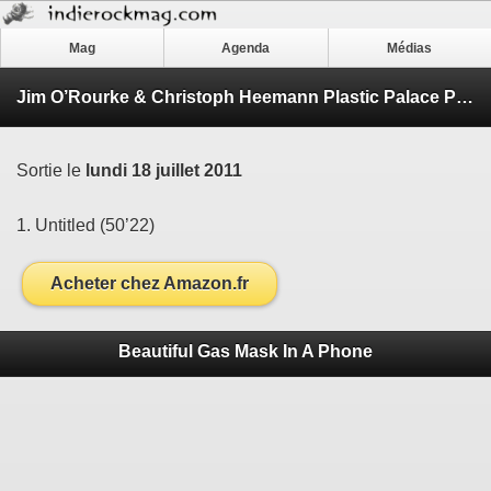
Mag
Agenda
Médias
Jim O’Rourke & Christoph Heemann Plastic Palace People Vol. 2
Sortie le
lundi 18 juillet 2011
1. Untitled (50’22)
Acheter chez Amazon.fr
Beautiful Gas Mask In A Phone