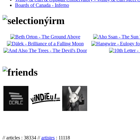
Boards of Canada - Inferno
// articles : 38334 //
artistes
: 11118