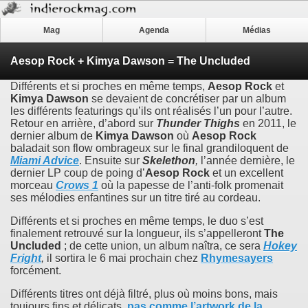
Mag
Agenda
Médias
Aesop Rock + Kimya Dawson = The Uncluded
Différents et si proches en même temps,
Aesop Rock
et
Kimya Dawson
se devaient de concrétiser par un album
les différents featurings qu’ils ont réalisés l’un pour l’autre.
Retour en arrière, d’abord sur
Thunder Thighs
en 2011, le
dernier album de
Kimya Dawson
où
Aesop Rock
baladait son flow ombrageux sur le final grandiloquent de
Miami Advice
. Ensuite sur
Skelethon
,
l’année dernière, le
dernier LP coup de poing d’
Aesop Rock
et un excellent
morceau
Crows 1
où la papesse de l’anti-folk promenait
ses mélodies enfantines sur un titre tiré au cordeau.
Différents et si proches en même temps, le duo s’est
finalement retrouvé sur la longueur, ils s’appelleront
The
Uncluded
; de cette union, un album naîtra, ce sera
Hokey
Fright
,
il sortira le 6 mai prochain chez
Rhymesayers
forcément.
Différents titres ont déjà filtré, plus où moins bons, mais
toujours fins et délicats,
pas comme l’artwork de la