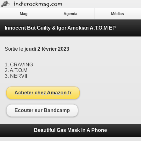
Mag
Agenda
Médias
Innocent But Guilty & Igor Amokian A​.​T​.​O​.​M EP
Sortie le
jeudi 2 février 2023
1. CRAVING
2. A.T.O.M
3. NERVII
Acheter chez Amazon.fr
Ecouter sur Bandcamp
Beautiful Gas Mask In A Phone