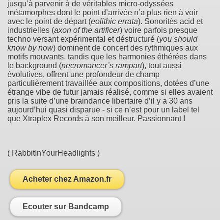
jusqu’à parvenir à de véritables micro-odyssées
métamorphes dont le point d’arrivée n’a plus rien à voir
avec le point de départ (
eolithic errata
). Sonorités acid et
industrielles (
axon of the artificer
) voire parfois presque
techno versant expérimental et déstructuré (
you should
know by now
) dominent de concert des rythmiques aux
motifs mouvants, tandis que les harmonies éthérées dans
le background (
necromancer’s rampart
), tout aussi
évolutives, offrent une profondeur de champ
particulièrement travaillée aux compositions, dotées d’une
étrange vibe de futur jamais réalisé, comme si elles avaient
pris la suite d’une braindance libertaire d’il y a 30 ans
aujourd’hui quasi disparue - si ce n’est pour un label tel
que Xtraplex Records à son meilleur. Passionnant !
( RabbitInYourHeadlights )
Acheter chez Amazon.fr
Ecouter sur Bandcamp