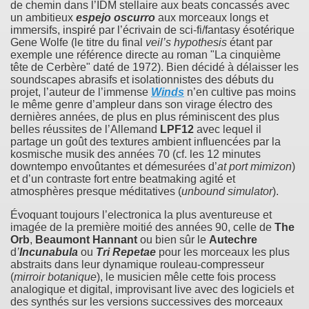
de chemin dans l’IDM stellaire aux beats concassés avec
un ambitieux
espejo oscurro
aux morceaux longs et
immersifs, inspiré par l’écrivain de sci-fi/fantasy ésotérique
Gene Wolfe (le titre du final
veil’s hypothesis
étant par
exemple une référence directe au roman "La cinquième
tête de Cerbère" daté de 1972). Bien décidé à délaisser les
soundscapes abrasifs et isolationnistes des débuts du
projet, l’auteur de l’immense
Winds
n’en cultive pas moins
le même genre d’ampleur dans son virage électro des
dernières années, de plus en plus réminiscent des plus
belles réussites de l’Allemand
LPF12
avec lequel il
partage un goût des textures ambient influencées par la
kosmische musik des années 70 (cf. les 12 minutes
downtempo envoûtantes et démesurées d’
at port mimizon
)
et d’un contraste fort entre beatmaking agité et
atmosphères presque méditatives (
unbound simulator
).
Évoquant toujours l’electronica la plus aventureuse et
imagée de la première moitié des années 90, celle de
The
Orb
,
Beaumont Hannant
ou bien sûr le
Autechre
d
’
Incunabula
ou
Tri Repetae
pour les morceaux les plus
abstraits dans leur dynamique rouleau-compresseur
(
mirroir botanique
), le musicien mêle cette fois process
analogique et digital, improvisant live avec des logiciels et
des synthés sur les versions successives des morceaux