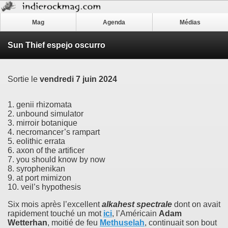
Mag
Agenda
Médias
Sun Thief espejo oscurro
Sortie le
vendredi 7 juin 2024
1. genii rhizomata
2. unbound simulator
3. mirroir botanique
4. necromancer’s rampart
5. eolithic errata
6. axon of the artificer
7. you should know by now
8. syrophenikan
9. at port mimizon
10. veil’s hypothesis
Six mois après l’excellent
alkahest spectrale
dont on avait
rapidement touché un mot
ici
, l’Américain
Adam
Wetterhan
, moitié de feu
Methuselah
, continuait son bout