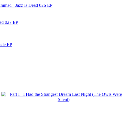
ammad - Jazz Is Dead 026 EP
ead 027 EP
nade EP