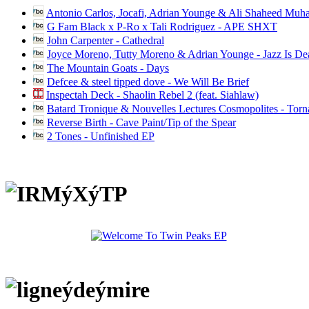
Antonio Carlos, Jocafi, Adrian Younge & Ali Shaheed Muh
G Fam Black x P-Ro x Tali Rodriguez - APE SHXT
John Carpenter - Cathedral
Joyce Moreno, Tutty Moreno & Adrian Younge - Jazz Is D
The Mountain Goats - Days
Defcee & steel tipped dove - We Will Be Brief
Inspectah Deck - Shaolin Rebel 2 (feat. Siahlaw)
Batard Tronique & Nouvelles Lectures Cosmopolites - Tor
Reverse Birth - Cave Paint/Tip of the Spear
2 Tones - Unfinished EP