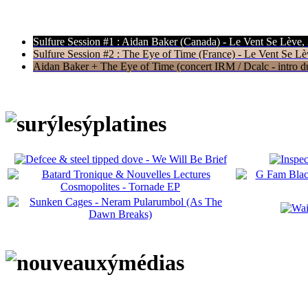
Sulfure Session #1 : Aidan Baker (Canada) - Le Vent Se Lève,
Sulfure Session #2 : The Eye of Time (France) - Le Vent Se Lè
Aidan Baker + The Eye of Time (concert IRM / Dcalc - intro du 