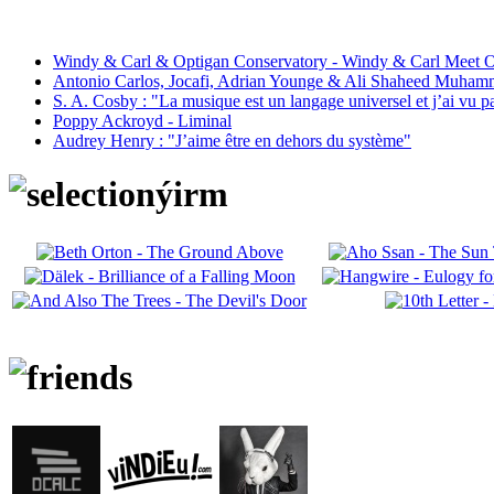
Windy & Carl & Optigan Conservatory - Windy & Carl Meet O
Antonio Carlos, Jocafi, Adrian Younge & Ali Shaheed Muham
S. A. Cosby : "La musique est un langage universel et j’ai vu 
Poppy Ackroyd - Liminal
Audrey Henry : "J’aime être en dehors du système"