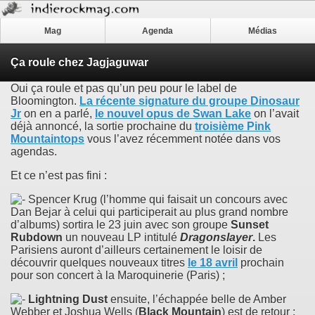
Mag
Agenda
Médias
Ça roule chez Jagjaguwar
Oui ça roule et pas qu’un peu pour le label de
Bloomington.
La récente signature du groupe
Dinosaur
Jr
on en a parlé,
le nouvel opus de
Swan Lake
on l’avait
déjà annoncé, la sortie prochaine du
troisième
Pink
Mountaintops
vous l’avez récemment notée dans vos
agendas.
Et ce n’est pas fini :
Spencer Krug (l’homme qui faisait un concours avec
Dan Bejar à celui qui participerait au plus grand nombre
d’albums) sortira le 23 juin avec son groupe
Sunset
Rubdown
un nouveau LP intitulé
Dragonslayer
.
Les
Parisiens auront d’ailleurs certainement le loisir de
découvrir quelques nouveaux titres
le 18 avril
prochain
pour son concert à la Maroquinerie (Paris) ;
Lightning Dust
ensuite, l’échappée belle de Amber
Webber et Joshua Wells (
Black Mountain
) est de retour ;