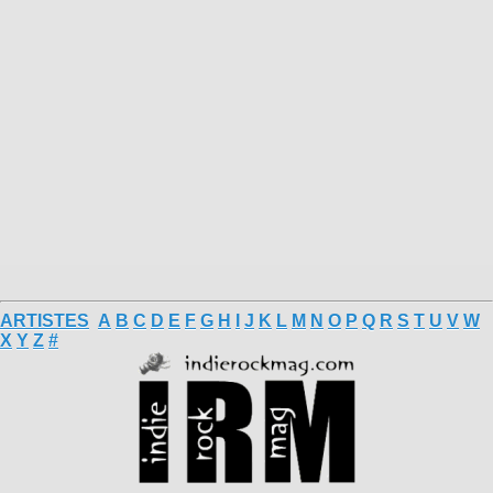
ARTISTES
A
B
C
D
E
F
G
H
I
J
K
L
M
N
O
P
Q
R
S
T
U
V
W
X
Y
Z
#