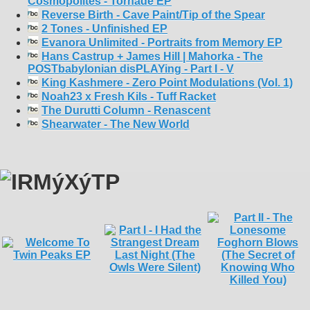
Cosmopolites - Tornade EP
Reverse Birth - Cave Paint/Tip of the Spear
2 Tones - Unfinished EP
Evanora Unlimited - Portraits from Memory EP
Hans Castrup + James Hill | Mahorka - The
POSTbabylonian disPLAYing - Part I - V
King Kashmere - Zero Point Modulations (Vol. 1)
Noah23 x Fresh Kils - Tuff Racket
The Durutti Column - Renascent
Shearwater - The New World