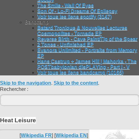
The Smile - Wall Of Eyes
Son Of - Lo-Fi Dreams Of Epilepsy
Voir tous les liens spotify (3147)
Bandcamp
Batard Tronique & Nouvelles Lectures
Cosmopolites - Tornade EP
Reverse Birth - Cave Paint/Tip of the Spear
2 Tones - Unfinished EP
Evanora Unlimited - Portraits from Memory
EP
Hans Castrup + James Hill | Mahorka - The
POSTbabylonian disPLAYing - Part I - V
Voir tous les liens bandcamp (10165)
Skip to the navigation
.
Skip to the content
.
Rechercher :
Heat Leisure
[
Wikipedia FR
] [
Wikipedia EN
]