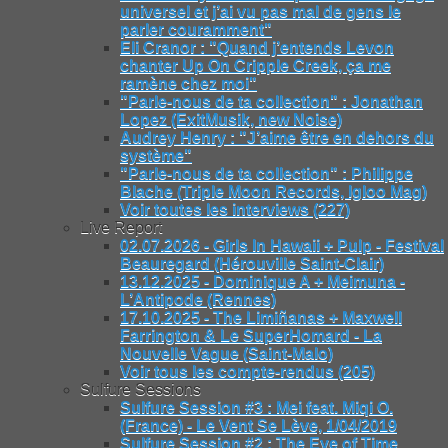
universel et j’ai vu pas mal de gens le
parler couramment"
Eli Cranor : "Quand j’entends Levon
chanter Up On Cripple Creek, ça me
ramène chez moi"
"Parle-nous de ta collection" : Jonathan
Lopez (ExitMusik, new Noise)
Audrey Henry : "J’aime être en dehors du
système"
"Parle-nous de ta collection" : Philippe
Blache (Triple Moon Records, Igloo Mag)
Voir toutes les interviews (227)
Live Report
02.07.2026 - Girls In Hawaii + Pulp - Festival
Beauregard (Hérouville Saint-Clair)
13.12.2025 - Dominique A + Meimuna -
L’Antipode (Rennes)
17.10.2025 - The Limiñanas + Maxwell
Farrington & Le SuperHomard - La
Nouvelle Vague (Saint-Malo)
Voir tous les compte-rendus (205)
Sulfure Sessions
Sulfure Session #3 : Mei feat. Miqi O.
(France) - Le Vent Se Lève, 1/04/2019
Sulfure Session #2 : The Eye of Time