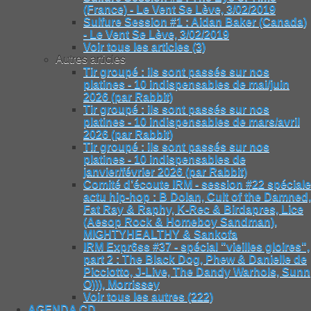
(France) - Le Vent Se Lève, 3/02/2019
Sulfure Session #1 : Aidan Baker (Canada)
- Le Vent Se Lève, 3/02/2019
Voir tous les articles (3)
Autres articles
Tir groupé : ils sont passés sur nos
platines - 10 indispensables de mai/juin
2026 (par Rabbit)
Tir groupé : ils sont passés sur nos
platines - 10 indispensables de mars/avril
2026 (par Rabbit)
Tir groupé : ils sont passés sur nos
platines - 10 indispensables de
janvier/février 2026 (par Rabbit)
Comité d’écoute IRM - session #22 spéciale
actu hip-hop : B Dolan, Cult of the Damned,
Fat Ray & Raphy, K-Rec & Birdapres, Lice
(Aesop Rock & Homeboy Sandman),
MIGHTYHEALTHY & Sankofa
IRM Expr6ss #37 - spécial "vieilles gloires",
part 2 : The Black Dog, Phew & Danielle de
Picciotto, J-Live, The Dandy Warhols, Sunn
O))), Morrissey
Voir tous les autres (222)
AGENDA CD