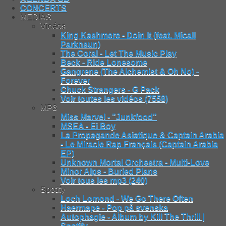
CONCERTS
MEDIAS
Vidéos
King Kashmere - Doin It (feat. Micall
Parknsun)
The Coral - Let The Music Play
Beck - Ride Lonesome
Gangrene (The Alchemist & Oh No) -
Forever
Chuck Strangers - G Pack
Voir toutes les vidéos (7558)
MP3
Miss Marvel - "Junkfood"
MSEA - Ei Boy
La Propagande Asiatique & Captain Arabia
- Le Miracle Rap Français (Captain Arabia
EP)
Unknown Mortal Orchestra - Multi-Love
Minor Alps - Buried Plans
Voir tous les mp3 (240)
Spotify
Loch Lomond - We Go There Often
Haermape - Pop på svenska
Autophagie - Album by Kill The Thrill |
Spotify