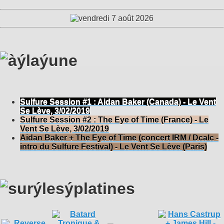
Sulfure Session #1 : Aidan Baker (Canada) - Le Vent
Se Lève, 3/02/2019
Sulfure Session #2 : The Eye of Time (France) - Le
Vent Se Lève, 3/02/2019
Aidan Baker + The Eye of Time (concert IRM / Dcalc -
intro du Sulfure Festival) - Le Vent Se Lève (Paris)