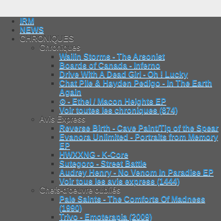
IRM
NEWS
CHRONIQUES
Chroniques
Wailin Storms - The Arsonist
Boards of Canada - Inferno
Drive With A Dead Girl - Oh ! Lucky
Chat Pile & Hayden Pedigo - In The Earth
Again
⊙ - Ethel / Macon Heights EP
Voir toutes les chroniques (874)
Avis Express
Reverse Birth - Cave Paint/Tip of the Spear
Evanora Unlimited - Portraits from Memory
EP
HWXXNG - K-Core
Sutegoro - Street Battle
Audrey Henry - No Venom In Paradise EP
Voir tous les avis express (1444)
Chefs-d'oeuvre oubliés
Pale Saints - The Comforts Of Madness
(1990)
Trivo - Emoterapia (2009)