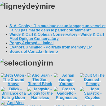
S. A. Cosby : "La musique est un langage universel et
j’ai vu pas mal de gens le parler couramment"
Windy & Carl & Optigan Conservatory - Windy & Carl
Meet Optigan Conservatory
Poppy Ackroyd - Liminal
Evanora Unlimited - Portraits from Memory EP
Boards of Canada - Inferno