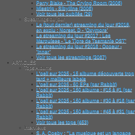
Perry Blake - The Crying Room (2006)
Misstrip - Sibylline (2006)
Voir tous les oubliés (29)
Streamings du jour
Le (tout dernier) streaming du jour #2018,
en exclu : Norset. D - ’Oxymore’
Le streaming du jour #2017 : Les
Marquises - ’Le Tigre de Tasmanie OST’
Le streaming du jour #2016 : Ocoeur -
’Inner’
Voir tous les streamings (2067)
ARTICLES
Tops Albums
L’oeil sur 2025 - 15 albums découverts trop
tard + meilleurs labels
L’oeil sur 2025 - 50 EPs (par Rabbit)
L’oeil sur 2025 - 150 albums : #15 à #1 (par
Rabbit)
L’oeil sur 2025 - 150 albums : #30 à #16 (par
Rabbit)
L’oeil sur 2025 - 150 albums : #45 à #31 (par
Rabbit)
Voir tous les tops (453)
Interviews
S. A. Cosby : "La musique est un langage