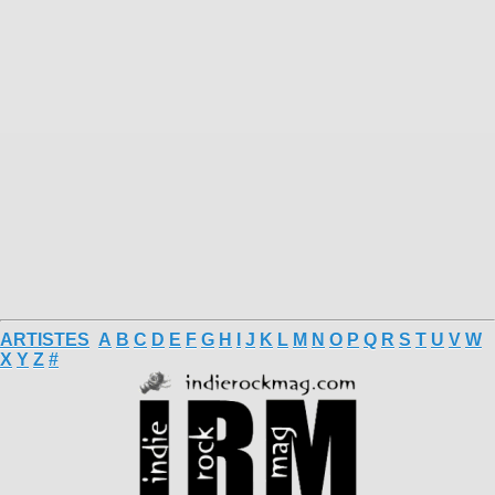
ARTISTES
A
B
C
D
E
F
G
H
I
J
K
L
M
N
O
P
Q
R
S
T
U
V
W
X
Y
Z
#