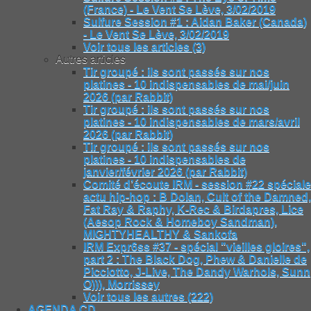
(France) - Le Vent Se Lève, 3/02/2019
Sulfure Session #1 : Aidan Baker (Canada)
- Le Vent Se Lève, 3/02/2019
Voir tous les articles (3)
Autres articles
Tir groupé : ils sont passés sur nos
platines - 10 indispensables de mai/juin
2026 (par Rabbit)
Tir groupé : ils sont passés sur nos
platines - 10 indispensables de mars/avril
2026 (par Rabbit)
Tir groupé : ils sont passés sur nos
platines - 10 indispensables de
janvier/février 2026 (par Rabbit)
Comité d’écoute IRM - session #22 spéciale
actu hip-hop : B Dolan, Cult of the Damned,
Fat Ray & Raphy, K-Rec & Birdapres, Lice
(Aesop Rock & Homeboy Sandman),
MIGHTYHEALTHY & Sankofa
IRM Expr6ss #37 - spécial "vieilles gloires",
part 2 : The Black Dog, Phew & Danielle de
Picciotto, J-Live, The Dandy Warhols, Sunn
O))), Morrissey
Voir tous les autres (222)
AGENDA CD