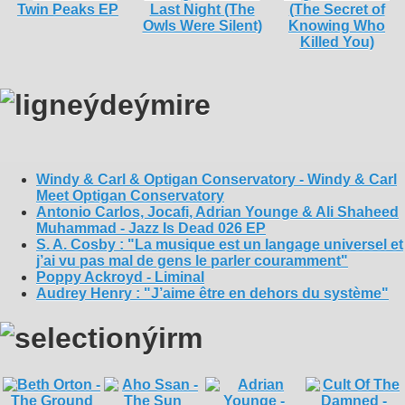
Windy & Carl & Optigan Conservatory - Windy & Carl
Meet Optigan Conservatory
Antonio Carlos, Jocafi, Adrian Younge & Ali Shaheed
Muhammad - Jazz Is Dead 026 EP
S. A. Cosby : "La musique est un langage universel et
j’ai vu pas mal de gens le parler couramment"
Poppy Ackroyd - Liminal
Audrey Henry : "J’aime être en dehors du système"