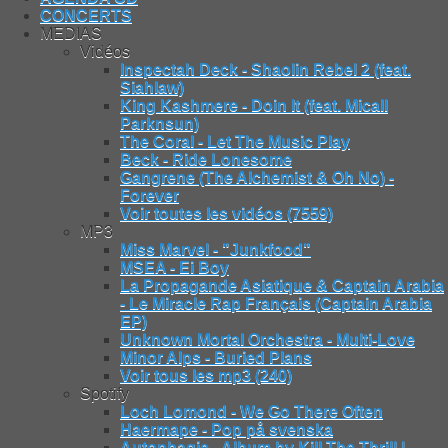
CONCERTS
MEDIAS
Vidéos
Inspectah Deck - Shaolin Rebel 2 (feat.
Siahlaw)
King Kashmere - Doin It (feat. Micall
Parknsun)
The Coral - Let The Music Play
Beck - Ride Lonesome
Gangrene (The Alchemist & Oh No) -
Forever
Voir toutes les vidéos (7559)
MP3
Miss Marvel - "Junkfood"
MSEA - Ei Boy
La Propagande Asiatique & Captain Arabia
- Le Miracle Rap Français (Captain Arabia
EP)
Unknown Mortal Orchestra - Multi-Love
Minor Alps - Buried Plans
Voir tous les mp3 (240)
Spotify
Loch Lomond - We Go There Often
Haermape - Pop på svenska
Autophagie - Album by Kill The Thrill |