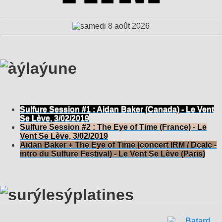
Sulfure Session #1 : Aidan Baker (Canada) - Le Vent
Se Lève, 3/02/2019
Sulfure Session #2 : The Eye of Time (France) - Le
Vent Se Lève, 3/02/2019
Aidan Baker + The Eye of Time (concert IRM / Dcalc -
intro du Sulfure Festival) - Le Vent Se Lève (Paris)