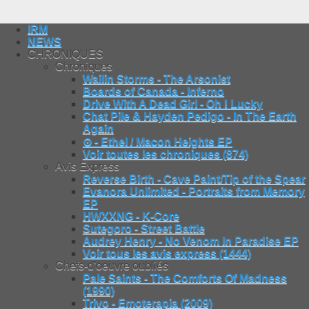
IRM
NEWS
CHRONIQUES
Chroniques
Wailin Storms - The Arsonist
Boards of Canada - Inferno
Drive With A Dead Girl - Oh ! Lucky
Chat Pile & Hayden Pedigo - In The Earth
Again
⊙ - Ethel / Macon Heights EP
Voir toutes les chroniques (874)
Avis Express
Reverse Birth - Cave Paint/Tip of the Spear
Evanora Unlimited - Portraits from Memory
EP
HWXXNG - K-Core
Sutegoro - Street Battle
Audrey Henry - No Venom In Paradise EP
Voir tous les avis express (1444)
Chefs-d'oeuvre oubliés
Pale Saints - The Comforts Of Madness
(1990)
Trivo - Emoterapia (2009)