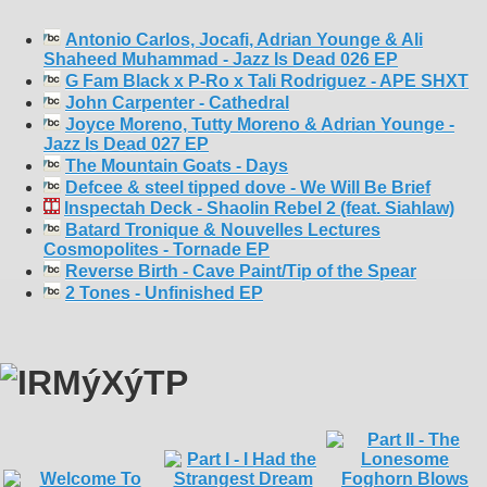
Antonio Carlos, Jocafi, Adrian Younge & Ali
Shaheed Muhammad - Jazz Is Dead 026 EP
G Fam Black x P-Ro x Tali Rodriguez - APE SHXT
John Carpenter - Cathedral
Joyce Moreno, Tutty Moreno & Adrian Younge -
Jazz Is Dead 027 EP
The Mountain Goats - Days
Defcee & steel tipped dove - We Will Be Brief
Inspectah Deck - Shaolin Rebel 2 (feat. Siahlaw)
Batard Tronique & Nouvelles Lectures
Cosmopolites - Tornade EP
Reverse Birth - Cave Paint/Tip of the Spear
2 Tones - Unfinished EP