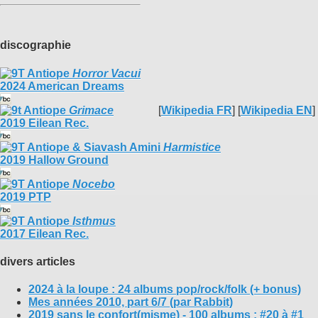
discographie
Horror Vacui
2024 American Dreams
Grimace
[
Wikipedia FR
] [
Wikipedia EN
]
2019 Eilean Rec.
Harmistice
2019 Hallow Ground
Nocebo
2019 PTP
Isthmus
2017 Eilean Rec.
divers articles
2024 à la loupe : 24 albums pop/rock/folk (+ bonus)
Mes années 2010, part 6/7 (par Rabbit)
2019 sans le confort(misme) - 100 albums : #20 à #1