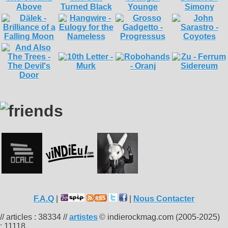
F.A.Q
|
|
Nous Contacter
// articles : 38334 //
artistes
© indierockmag.com (2005-2025)
: 11118