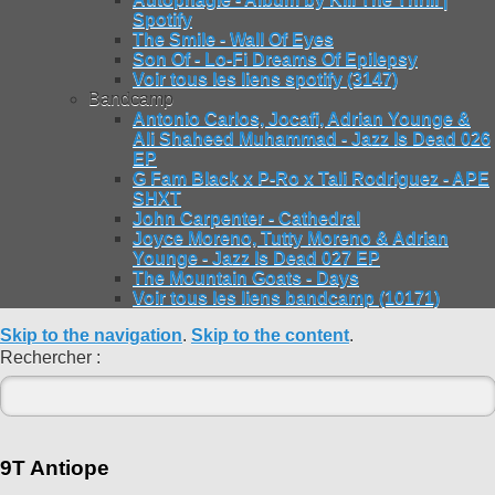
Spotify
The Smile - Wall Of Eyes
Son Of - Lo-Fi Dreams Of Epilepsy
Voir tous les liens spotify (3147)
Bandcamp
Antonio Carlos, Jocafi, Adrian Younge &
Ali Shaheed Muhammad - Jazz Is Dead 026
EP
G Fam Black x P-Ro x Tali Rodriguez - APE
SHXT
John Carpenter - Cathedral
Joyce Moreno, Tutty Moreno & Adrian
Younge - Jazz Is Dead 027 EP
The Mountain Goats - Days
Voir tous les liens bandcamp (10171)
Skip to the navigation
.
Skip to the content
.
Rechercher :
9T Antiope