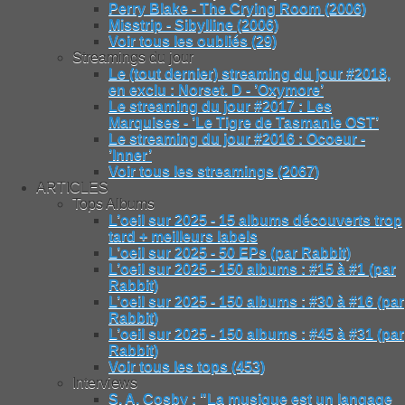
Perry Blake - The Crying Room (2006)
Misstrip - Sibylline (2006)
Voir tous les oubliés (29)
Streamings du jour
Le (tout dernier) streaming du jour #2018,
en exclu : Norset. D - ’Oxymore’
Le streaming du jour #2017 : Les
Marquises - ’Le Tigre de Tasmanie OST’
Le streaming du jour #2016 : Ocoeur -
’Inner’
Voir tous les streamings (2067)
ARTICLES
Tops Albums
L’oeil sur 2025 - 15 albums découverts trop
tard + meilleurs labels
L’oeil sur 2025 - 50 EPs (par Rabbit)
L’oeil sur 2025 - 150 albums : #15 à #1 (par
Rabbit)
L’oeil sur 2025 - 150 albums : #30 à #16 (par
Rabbit)
L’oeil sur 2025 - 150 albums : #45 à #31 (par
Rabbit)
Voir tous les tops (453)
Interviews
S. A. Cosby : "La musique est un langage