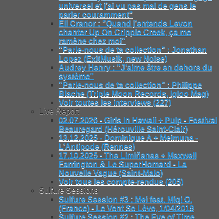
universel et j’ai vu pas mal de gens le
parler couramment"
Eli Cranor : "Quand j’entends Levon
chanter Up On Cripple Creek, ça me
ramène chez moi"
"Parle-nous de ta collection" : Jonathan
Lopez (ExitMusik, new Noise)
Audrey Henry : "J’aime être en dehors du
système"
"Parle-nous de ta collection" : Philippe
Blache (Triple Moon Records, Igloo Mag)
Voir toutes les interviews (227)
Live Report
02.07.2026 - Girls In Hawaii + Pulp - Festival
Beauregard (Hérouville Saint-Clair)
13.12.2025 - Dominique A + Meimuna -
L’Antipode (Rennes)
17.10.2025 - The Limiñanas + Maxwell
Farrington & Le SuperHomard - La
Nouvelle Vague (Saint-Malo)
Voir tous les compte-rendus (205)
Sulfure Sessions
Sulfure Session #3 : Mei feat. Miqi O.
(France) - Le Vent Se Lève, 1/04/2019
Sulfure Session #2 : The Eye of Time