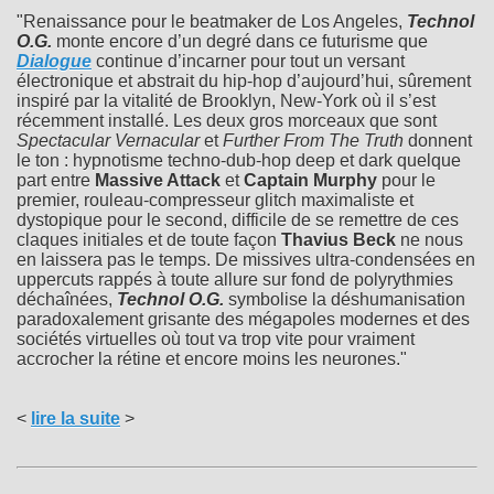
"Renaissance pour le beatmaker de Los Angeles,
Technol
O.G.
monte encore d’un degré dans ce futurisme que
Dialogue
continue d’incarner pour tout un versant
électronique et abstrait du hip-hop d’aujourd’hui, sûrement
inspiré par la vitalité de Brooklyn, New-York où il s’est
récemment installé. Les deux gros morceaux que sont
Spectacular Vernacular
et
Further From The Truth
donnent
le ton : hypnotisme techno-dub-hop deep et dark quelque
part entre
Massive Attack
et
Captain Murphy
pour le
premier, rouleau-compresseur glitch maximaliste et
dystopique pour le second, difficile de se remettre de ces
claques initiales et de toute façon
Thavius Beck
ne nous
en laissera pas le temps. De missives ultra-condensées en
uppercuts rappés à toute allure sur fond de polyrythmies
déchaînées,
Technol O.G.
symbolise la déshumanisation
paradoxalement grisante des mégapoles modernes et des
sociétés virtuelles où tout va trop vite pour vraiment
accrocher la rétine et encore moins les neurones."
<
lire la suite
>