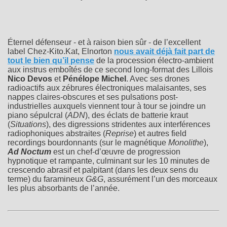
Éternel défenseur - et à raison bien sûr - de l’excellent
label Chez-Kito.Kat, Elnorton
nous avait déjà fait part de
tout le bien qu’il pense
de la procession électro-ambient
aux instrus emboîtés de ce second long-format des Lillois
Nico Devos
et
Pénélope Michel
. Avec ses drones
radioactifs aux zébrures électroniques malaisantes, ses
nappes claires-obscures et ses pulsations post-
industrielles auxquels viennent tour à tour se joindre un
piano sépulcral (
ADN
), des éclats de batterie kraut
(
Situations
), des digressions stridentes aux interférences
radiophoniques abstraites (
Reprise
) et autres field
recordings bourdonnants (sur le magnétique
Monolithe
),
Ad Noctum
est un chef-d’œuvre de progression
hypnotique et rampante, culminant sur les 10 minutes de
crescendo abrasif et palpitant (dans les deux sens du
terme) du faramineux
G&G
, assurément l’un des morceaux
les plus absorbants de l’année.