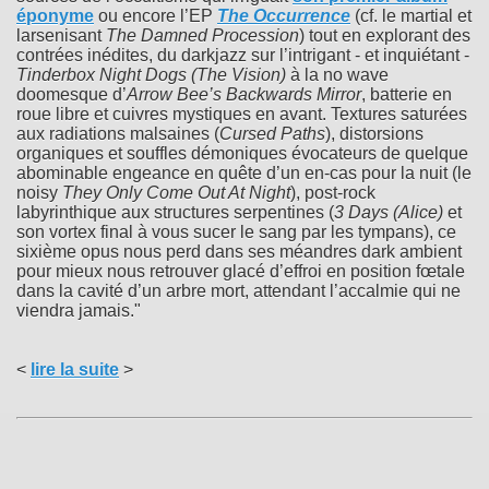
éponyme
ou encore l’EP
The Occurrence
(cf. le martial et
larsenisant
The Damned Procession
) tout en explorant des
contrées inédites, du darkjazz sur l’intrigant - et inquiétant -
Tinderbox Night Dogs (The Vision)
à la no wave
doomesque d’
Arrow Bee’s Backwards Mirror
, batterie en
roue libre et cuivres mystiques en avant. Textures saturées
aux radiations malsaines (
Cursed Paths
), distorsions
organiques et souffles démoniques évocateurs de quelque
abominable engeance en quête d’un en-cas pour la nuit (le
noisy
They Only Come Out At Night
), post-rock
labyrinthique aux structures serpentines (
3 Days (Alice)
et
son vortex final à vous sucer le sang par les tympans), ce
sixième opus nous perd dans ses méandres dark ambient
pour mieux nous retrouver glacé d’effroi en position fœtale
dans la cavité d’un arbre mort, attendant l’accalmie qui ne
viendra jamais."
<
lire la suite
>