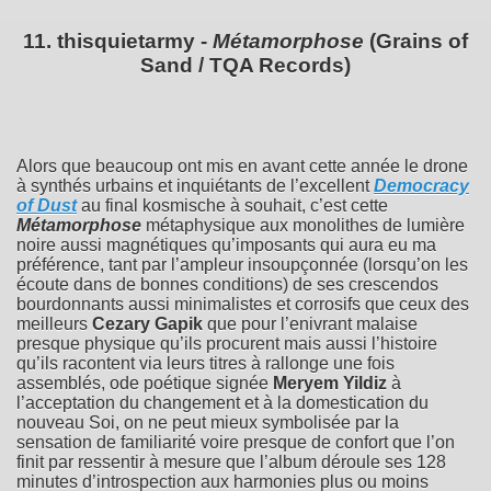
11. thisquietarmy -
Métamorphose
(Grains of
Sand / TQA Records)
Alors que beaucoup ont mis en avant cette année le drone
à synthés urbains et inquiétants de l’excellent
Democracy
of Dust
au final kosmische à souhait, c’est cette
Métamorphose
métaphysique aux monolithes de lumière
noire aussi magnétiques qu’imposants qui aura eu ma
préférence, tant par l’ampleur insoupçonnée (lorsqu’on les
écoute dans de bonnes conditions) de ses crescendos
bourdonnants aussi minimalistes et corrosifs que ceux des
meilleurs
Cezary Gapik
que pour l’enivrant malaise
presque physique qu’ils procurent mais aussi l’histoire
qu’ils racontent via leurs titres à rallonge une fois
assemblés, ode poétique signée
Meryem Yildiz
à
l’acceptation du changement et à la domestication du
nouveau Soi, on ne peut mieux symbolisée par la
sensation de familiarité voire presque de confort que l’on
finit par ressentir à mesure que l’album déroule ses 128
minutes d’introspection aux harmonies plus ou moins