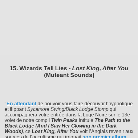
15. Wizards Tell Lies -
Lost King, After You
(Muteant Sounds)
"
En attendant
de pouvoir vous faire découvrir l’hypnotique
et flippant
Sycamore Swing/Black Lodge Stomp
qui
accompagnera votre entrée dans la Loge Noire sur le 13e
volet de notre compil
Twin Peaks
intitulé
The Path to the
Black Lodge (And I Saw Her Glowing in the Dark
Woods)
,
ce
Lost King, After You
voit l’Anglais revenir aux
sources de l’occultisme qui irriguait
son premier album