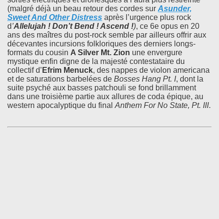
(malgré déjà un beau retour des cordes sur
Asunder,
Sweet And Other Distress
après l’urgence plus rock
d
’
Allelujah ! Don’t Bend ! Ascend !
)
, ce 6e opus en 20
ans des maîtres du post-rock semble par ailleurs offrir aux
décevantes incursions folkloriques des derniers longs-
formats du cousin
A Silver Mt. Zion
une envergure
mystique enfin digne de la majesté contestataire du
collectif d’
Efrim Menuck
, des nappes de violon americana
et de saturations barbelées de
Bosses Hang Pt. I
, dont la
suite psyché aux basses patchouli se fond brillamment
dans une troisième partie aux allures de coda épique, au
western apocalyptique du final
Anthem For No State, Pt. III
.