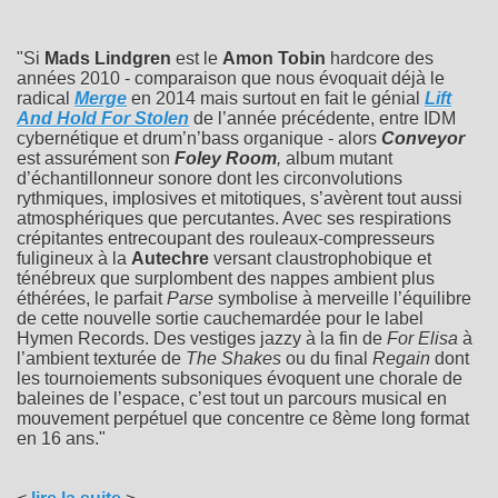
"Si
Mads Lindgren
est le
Amon Tobin
hardcore des
années 2010 - comparaison que nous évoquait déjà le
radical
Merge
en 2014 mais surtout en fait le génial
Lift
And Hold For Stolen
de l’année précédente, entre IDM
cybernétique et drum’n’bass organique - alors
Conveyor
est assurément son
Foley Room
,
album mutant
d’échantillonneur sonore dont les circonvolutions
rythmiques, implosives et mitotiques, s’avèrent tout aussi
atmosphériques que percutantes. Avec ses respirations
crépitantes entrecoupant des rouleaux-compresseurs
fuligineux à la
Autechre
versant claustrophobique et
ténébreux que surplombent des nappes ambient plus
éthérées, le parfait
Parse
symbolise à merveille l’équilibre
de cette nouvelle sortie cauchemardée pour le label
Hymen Records. Des vestiges jazzy à la fin de
For Elisa
à
l’ambient texturée de
The Shakes
ou du final
Regain
dont
les tournoiements subsoniques évoquent une chorale de
baleines de l’espace, c’est tout un parcours musical en
mouvement perpétuel que concentre ce 8ème long format
en 16 ans."