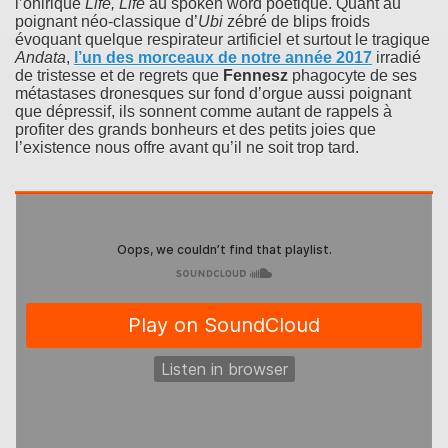
l’onirique
Life, Life
au spoken word poétique. Quant au
poignant néo-classique d’
Ubi
zébré de blips froids
évoquant quelque respirateur artificiel et surtout le tragique
Andata
,
l’un des morceaux de notre année 2017
irradié
de tristesse et de regrets que
Fennesz
phagocyte de ses
métastases dronesques sur fond d’orgue aussi poignant
que dépressif, ils sonnent comme autant de rappels à
profiter des grands bonheurs et des petits joies que
l’existence nous offre avant qu’il ne soit trop tard.