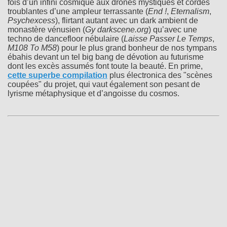
fois d’un infini cosmique aux drones mystiques et cordes
troublantes d’une ampleur terrassante (
End !
,
Eternalism
,
Psychexcess
), flirtant autant avec un dark ambient de
monastère vénusien (
Gy darkscene.org
) qu’avec une
techno de dancefloor nébulaire (
Laisse Passer Le Temps
,
M108 To M58
) pour le plus grand bonheur de nos tympans
ébahis devant un tel big bang de dévotion au futurisme
dont les excès assumés font toute la beauté. En prime,
cette superbe compilation
plus électronica des "scènes
coupées" du projet, qui vaut également son pesant de
lyrisme métaphysique et d’angoisse du cosmos.