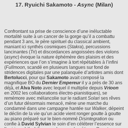
17. Ryuichi Sakamoto -
Async
(Milan)
Confrontant sa prise de conscience d’une inéluctable
mortalité suite à un cancer de la gorge qu’il a combattu
pendant 3 ans, le père spirituel du classical ambient,
maniant ici synthés cosmiques (
Stakra
), percussions
lancinantes (
Tri
) et discordances angoissées des violons
(
async
) évoque la nature éphémère des plaisirs et des
expériences que l’on s’imagine à tort répétables à l’infini
(
Fullmoon
, scandé en plusieurs langues sur fond de
stridences digitales par une palanquée d’artistes amis dont
Bertolucci
, pour qui
Sakamoto
avait composé la
magnifique BO du
Dernier Empereur
il y a près de 30 ans
déjà, et
Alva Noto
avec lequel il multiplie depuis
Vrioon
en 2002 les collaborations électro-pianistiques), se
remémore avec mélancolie sur le radiant
Solari
ses rêves
d’un futur désormais menacé, mène une marche du
condamné dans une campagne hantée sur
Walker
, dépeint
le déclin de la vie qu’un acide vient ronger goutte à goutte
au piano préparé sur le bien-nommé
Disintegration
ou
confie à
David Sylvian
le soin d’en célébrer l’essence sur