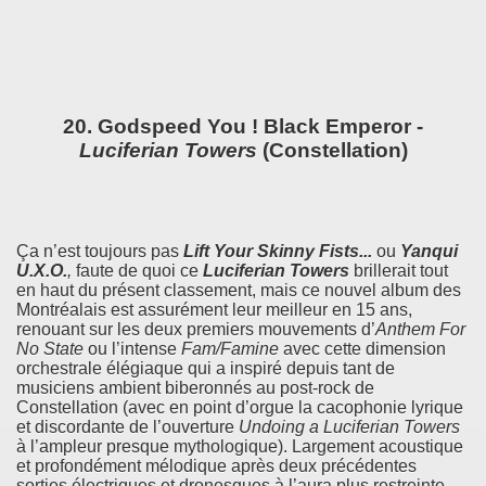
20. Godspeed You ! Black Emperor -
Luciferian Towers
(Constellation)
Ça n’est toujours pas
Lift Your Skinny Fists...
ou
Yanqui
U.X.O.
,
faute de quoi ce
Luciferian Towers
brillerait tout
en haut du présent classement, mais ce nouvel album des
Montréalais est assurément leur meilleur en 15 ans,
renouant sur les deux premiers mouvements d’
Anthem For
No State
ou l’intense
Fam/Famine
avec cette dimension
orchestrale élégiaque qui a inspiré depuis tant de
musiciens ambient biberonnés au post-rock de
Constellation (avec en point d’orgue la cacophonie lyrique
et discordante de l’ouverture
Undoing a Luciferian Towers
à l’ampleur presque mythologique). Largement acoustique
et profondément mélodique après deux précédentes
sorties électriques et dronesques à l’aura plus restreinte