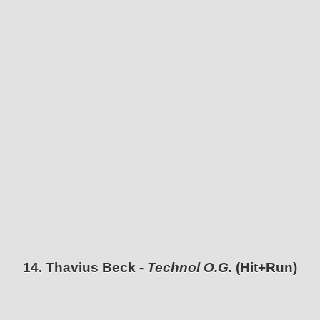
14. Thavius Beck -
Technol O​.​G.
(Hit+Run)