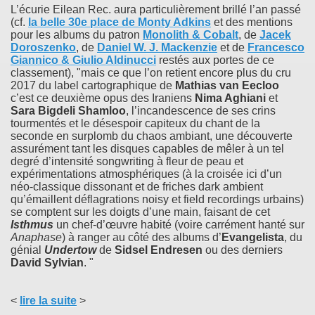
L’écurie Eilean Rec. aura particulièrement brillé l’an passé
(cf.
la belle 30e place de
Monty Adkins
et des mentions
pour les albums du patron
Monolith & Cobalt
, de
Jacek
Doroszenko
, de
Daniel W. J. Mackenzie
et de
Francesco
Giannico & Giulio Aldinucci
restés aux portes de ce
classement), "mais ce que l’on retient encore plus du cru
2017 du label cartographique de
Mathias van Eecloo
c’est ce deuxième opus des Iraniens
Nima Aghiani
et
Sara Bigdeli Shamloo
, l’incandescence de ses crins
tourmentés et le désespoir capiteux du chant de la
seconde en surplomb du chaos ambiant, une découverte
assurément tant les disques capables de mêler à un tel
degré d’intensité songwriting à fleur de peau et
expérimentations atmosphériques (à la croisée ici d’un
néo-classique dissonant et de friches dark ambient
qu’émaillent déflagrations noisy et field recordings urbains)
se comptent sur les doigts d’une main, faisant de cet
Isthmus
un chef-d’œuvre habité (voire carrément hanté sur
Anaphase
) à ranger au côté des albums d’
Evangelista
, du
génial
Undertow
de
Sidsel Endresen
ou des derniers
David Sylvian
. "
<
lire la suite
>