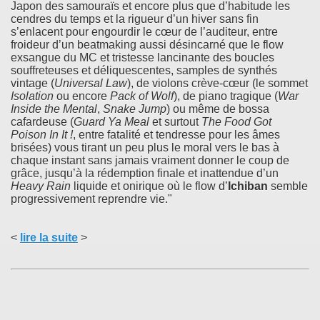
Japon des samouraïs et encore plus que d’habitude les
cendres du temps et la rigueur d’un hiver sans fin
s’enlacent pour engourdir le cœur de l’auditeur, entre
froideur d’un beatmaking aussi désincarné que le flow
exsangue du MC et tristesse lancinante des boucles
souffreteuses et déliquescentes, samples de synthés
vintage (
Universal Law
), de violons crève-cœur (le sommet
Isolation
ou encore
Pack of Wolf
), de piano tragique (
War
Inside the Mental
,
Snake Jump
) ou même de bossa
cafardeuse (
Guard Ya Meal
et surtout
The Food Got
Poison In It !
, entre fatalité et tendresse pour les âmes
brisées) vous tirant un peu plus le moral vers le bas à
chaque instant sans jamais vraiment donner le coup de
grâce, jusqu’à la rédemption finale et inattendue d’un
Heavy Rain
liquide et onirique où le flow d’
Ichiban
semble
progressivement reprendre vie."
<
lire la suite
>