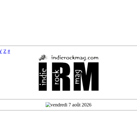
Y
Z
#