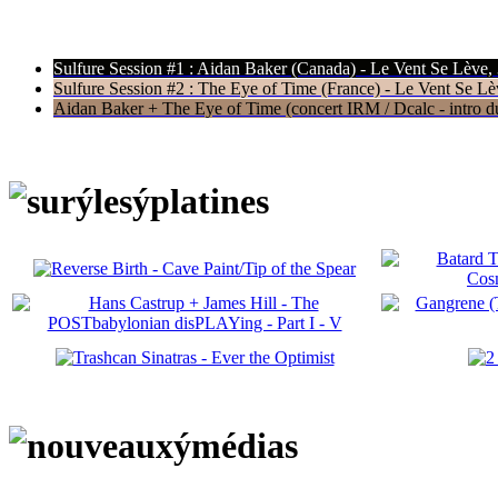
Sulfure Session #1 : Aidan Baker (Canada) - Le Vent Se Lève,
Sulfure Session #2 : The Eye of Time (France) - Le Vent Se Lè
Aidan Baker + The Eye of Time (concert IRM / Dcalc - intro du 