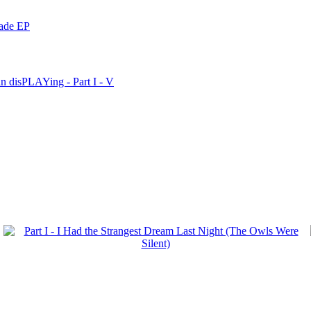
nade EP
n disPLAYing - Part I - V