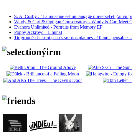
S. A. Cosby : "La musique est un langage universel et j’ai vu 
Windy & Carl & Optigan Conservatory - Windy & Carl Meet O
Evanora Unlimited - Portraits from Memory EP
Poppy Ackroyd - Liminal
Tir groupé : ils sont passés sur nos platines - 10 indispensables