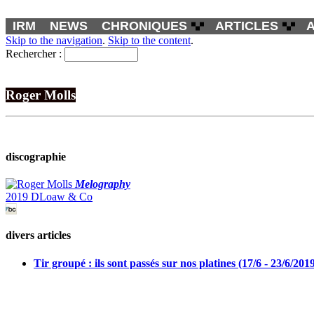
IRM
NEWS
CHRONIQUES
ARTICLES
Skip to the navigation
.
Skip to the content
.
Rechercher :
Roger Molls
discographie
Melography
2019 DLoaw & Co
divers articles
Tir groupé : ils sont passés sur nos platines (17/6 - 23/6/201