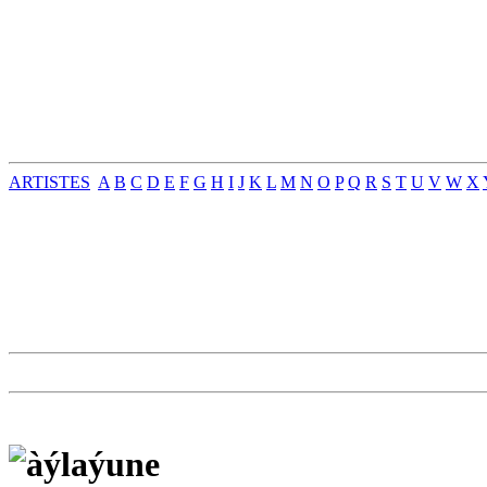
ARTISTES
A
B
C
D
E
F
G
H
I
J
K
L
M
N
O
P
Q
R
S
T
U
V
W
X