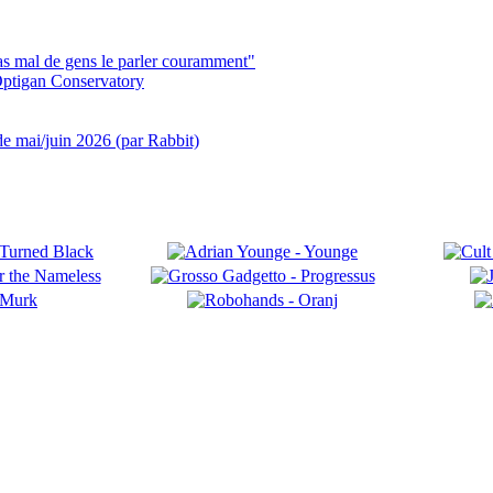
pas mal de gens le parler couramment"
ptigan Conservatory
 de mai/juin 2026 (par Rabbit)