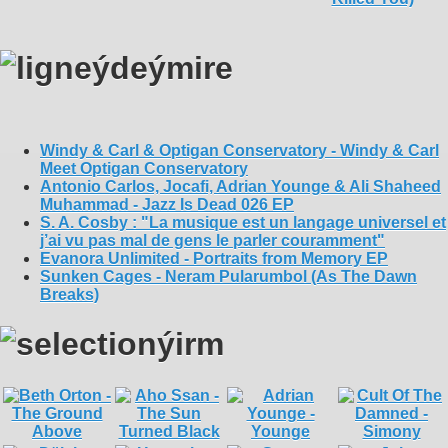
Windy & Carl & Optigan Conservatory - Windy & Carl
Meet Optigan Conservatory
Antonio Carlos, Jocafi, Adrian Younge & Ali Shaheed
Muhammad - Jazz Is Dead 026 EP
S. A. Cosby : "La musique est un langage universel et
j’ai vu pas mal de gens le parler couramment"
Evanora Unlimited - Portraits from Memory EP
Sunken Cages - Neram Pularumbol (As The Dawn
Breaks)