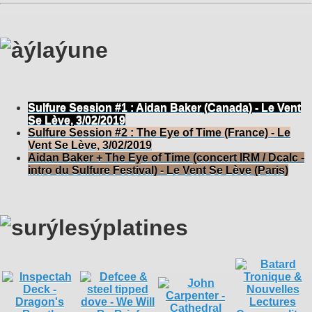
Sulfure Session #1 : Aidan Baker (Canada) - Le Vent
Se Lève, 3/02/2019
Sulfure Session #2 : The Eye of Time (France) - Le
Vent Se Lève, 3/02/2019
Aidan Baker + The Eye of Time (concert IRM / Dcalc -
intro du Sulfure Festival) - Le Vent Se Lève (Paris)