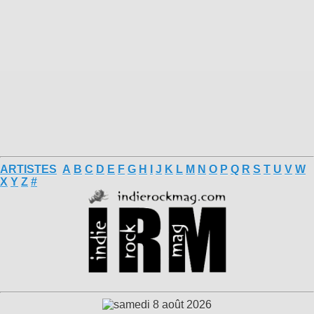
ARTISTES
A
B
C
D
E
F
G
H
I
J
K
L
M
N
O
P
Q
R
S
T
U
V
W
X
Y
Z
#