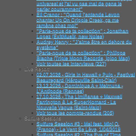
universel et j’ai vu pas mal de gens le
parler couramment"
Eli Cranor : "Quand j’entends Levon
chanter Up On Cripple Creek, ça me
ramène chez moi"
"Parle-nous de ta collection" : Jonathan
Lopez (ExitMusik, new Noise)
Audrey Henry : "J’aime être en dehors du
système"
"Parle-nous de ta collection" : Philippe
Blache (Triple Moon Records, Igloo Mag)
Voir toutes les interviews (227)
Live Report
02.07.2026 - Girls In Hawaii + Pulp - Festival
Beauregard (Hérouville Saint-Clair)
13.12.2025 - Dominique A + Meimuna -
L’Antipode (Rennes)
17.10.2025 - The Limiñanas + Maxwell
Farrington & Le SuperHomard - La
Nouvelle Vague (Saint-Malo)
Voir tous les compte-rendus (205)
Sulfure Sessions
Sulfure Session #3 : Mei feat. Miqi O.
(France) - Le Vent Se Lève, 1/04/2019
Sulfure Session #2 : The Eye of Time