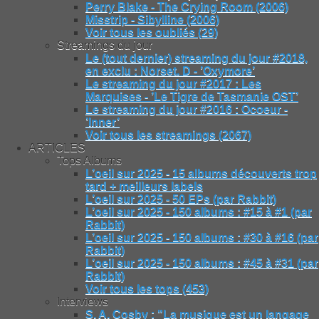
Perry Blake - The Crying Room (2006)
Misstrip - Sibylline (2006)
Voir tous les oubliés (29)
Streamings du jour
Le (tout dernier) streaming du jour #2018,
en exclu : Norset. D - ’Oxymore’
Le streaming du jour #2017 : Les
Marquises - ’Le Tigre de Tasmanie OST’
Le streaming du jour #2016 : Ocoeur -
’Inner’
Voir tous les streamings (2067)
ARTICLES
Tops Albums
L’oeil sur 2025 - 15 albums découverts trop
tard + meilleurs labels
L’oeil sur 2025 - 50 EPs (par Rabbit)
L’oeil sur 2025 - 150 albums : #15 à #1 (par
Rabbit)
L’oeil sur 2025 - 150 albums : #30 à #16 (par
Rabbit)
L’oeil sur 2025 - 150 albums : #45 à #31 (par
Rabbit)
Voir tous les tops (453)
Interviews
S. A. Cosby : "La musique est un langage