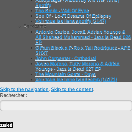
Spotify
The Smile - Wall Of Eyes
Son Of - Lo-Fi Dreams Of Epilepsy
Voir tous les liens spotify (3147)
Bandcamp
Antonio Carlos, Jocafi, Adrian Younge &
Ali Shaheed Muhammad - Jazz Is Dead 026
EP
G Fam Black x P-Ro x Tali Rodriguez - APE
SHXT
John Carpenter - Cathedral
Joyce Moreno, Tutty Moreno & Adrian
Younge - Jazz Is Dead 027 EP
The Mountain Goats - Days
Voir tous les liens bandcamp (10171)
Skip to the navigation
.
Skip to the content
.
Rechercher :
zakè