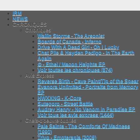
IRM
NEWS
CHRONIQUES
Chroniques
Wailin Storms - The Arsonist
Boards of Canada - Inferno
Drive With A Dead Girl - Oh ! Lucky
Chat Pile & Hayden Pedigo - In The Earth
Again
⊙ - Ethel / Macon Heights EP
Voir toutes les chroniques (874)
Avis Express
Reverse Birth - Cave Paint/Tip of the Spear
Evanora Unlimited - Portraits from Memory
EP
HWXXNG - K-Core
Sutegoro - Street Battle
Audrey Henry - No Venom In Paradise EP
Voir tous les avis express (1444)
Chefs-d'oeuvre oubliés
Pale Saints - The Comforts Of Madness
(1990)
Trivo - Emoterapia (2009)