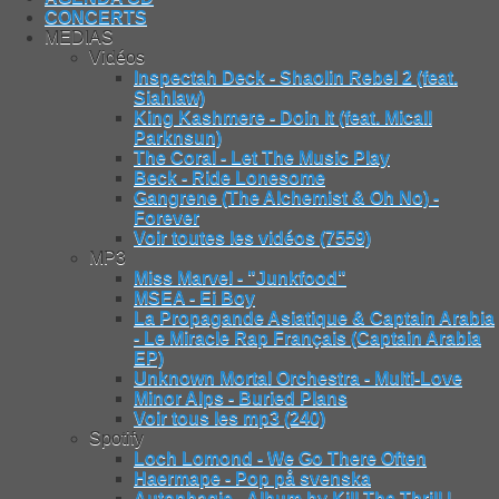
CONCERTS
MEDIAS
Vidéos
Inspectah Deck - Shaolin Rebel 2 (feat.
Siahlaw)
King Kashmere - Doin It (feat. Micall
Parknsun)
The Coral - Let The Music Play
Beck - Ride Lonesome
Gangrene (The Alchemist & Oh No) -
Forever
Voir toutes les vidéos (7559)
MP3
Miss Marvel - "Junkfood"
MSEA - Ei Boy
La Propagande Asiatique & Captain Arabia
- Le Miracle Rap Français (Captain Arabia
EP)
Unknown Mortal Orchestra - Multi-Love
Minor Alps - Buried Plans
Voir tous les mp3 (240)
Spotify
Loch Lomond - We Go There Often
Haermape - Pop på svenska
Autophagie - Album by Kill The Thrill |