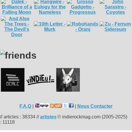
F.A.Q
|
|
Nous Contacter
// articles : 38334 //
artistes
© indierockmag.com (2005-2025)
: 11118