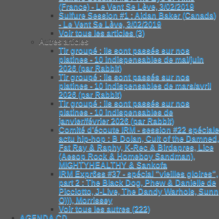
(France) - Le Vent Se Lève, 3/02/2019
Sulfure Session #1 : Aidan Baker (Canada)
- Le Vent Se Lève, 3/02/2019
Voir tous les articles (3)
Autres articles
Tir groupé : ils sont passés sur nos
platines - 10 indispensables de mai/juin
2026 (par Rabbit)
Tir groupé : ils sont passés sur nos
platines - 10 indispensables de mars/avril
2026 (par Rabbit)
Tir groupé : ils sont passés sur nos
platines - 10 indispensables de
janvier/février 2026 (par Rabbit)
Comité d’écoute IRM - session #22 spéciale
actu hip-hop : B Dolan, Cult of the Damned,
Fat Ray & Raphy, K-Rec & Birdapres, Lice
(Aesop Rock & Homeboy Sandman),
MIGHTYHEALTHY & Sankofa
IRM Expr6ss #37 - spécial "vieilles gloires",
part 2 : The Black Dog, Phew & Danielle de
Picciotto, J-Live, The Dandy Warhols, Sunn
O))), Morrissey
Voir tous les autres (222)
AGENDA CD