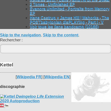
2 Tones - Unfinished EP
Evanora Unlimited - Portraits from Memory
EP
Hans Castrup + James Hill | Mahorka - The
POSTbabylonian disPLAYing - Part I - V
Voir tous les liens bandcamp (10165)
Skip to the navigation
.
Skip to the content
.
Rechercher :
Kettel
[
Wikipedia FR
] [
Wikipedia EN
]
discographie
Dwingeloo Life Extension
2020 Autoproduction