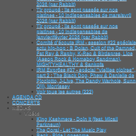
2026 (par Rabbit)
Tir groupé : ils sont passés sur nos
platines - 10 indispensables de mars/avril
2026 (par Rabbit)
Tir groupé : ils sont passés sur nos
platines - 10 indispensables de
janvier/février 2026 (par Rabbit)
Comité d’écoute IRM - session #22 spéciale
actu hip-hop : B Dolan, Cult of the Damned,
Fat Ray & Raphy, K-Rec & Birdapres, Lice
(Aesop Rock & Homeboy Sandman),
MIGHTYHEALTHY & Sankofa
IRM Expr6ss #37 - spécial "vieilles gloires",
part 2 : The Black Dog, Phew & Danielle de
Picciotto, J-Live, The Dandy Warhols, Sunn
O))), Morrissey
Voir tous les autres (222)
AGENDA CD
CONCERTS
MEDIAS
Vidéos
King Kashmere - Doin It (feat. Micall
Parknsun)
The Coral - Let The Music Play
Beck - Ride Lonesome