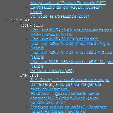
Marquises - ’Le Tigre de Tasmanie OST’
Le streaming du jour #2016 : Ocoeur -
’Inner’
Voir tous les streamings (2067)
ARTICLES
Tops Albums
L’oeil sur 2025 - 15 albums découverts trop
tard + meilleurs labels
L’oeil sur 2025 - 50 EPs (par Rabbit)
L’oeil sur 2025 - 150 albums : #15 à #1 (par
Rabbit)
L’oeil sur 2025 - 150 albums : #30 à #16 (par
Rabbit)
L’oeil sur 2025 - 150 albums : #45 à #31 (par
Rabbit)
Voir tous les tops (453)
Interviews
S. A. Cosby : "La musique est un langage
universel et j’ai vu pas mal de gens le
parler couramment"
Eli Cranor : "Quand j’entends Levon
chanter Up On Cripple Creek, ça me
ramène chez moi"
"Parle-nous de ta collection" : Jonathan
Lopez (ExitMusik, new Noise)