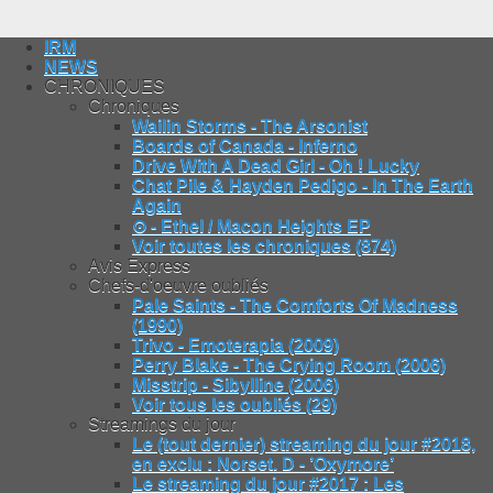
IRM
NEWS
CHRONIQUES
Chroniques
Wailin Storms - The Arsonist
Boards of Canada - Inferno
Drive With A Dead Girl - Oh ! Lucky
Chat Pile & Hayden Pedigo - In The Earth
Again
⊙ - Ethel / Macon Heights EP
Voir toutes les chroniques (874)
Avis Express
Chefs-d'oeuvre oubliés
Pale Saints - The Comforts Of Madness
(1990)
Trivo - Emoterapia (2009)
Perry Blake - The Crying Room (2006)
Misstrip - Sibylline (2006)
Voir tous les oubliés (29)
Streamings du jour
Le (tout dernier) streaming du jour #2018,
en exclu : Norset. D - ’Oxymore’
Le streaming du jour #2017 : Les