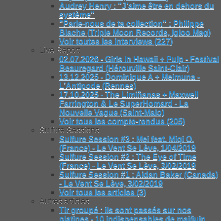
Audrey Henry : "J’aime être en dehors du
système"
"Parle-nous de ta collection" : Philippe
Blache (Triple Moon Records, Igloo Mag)
Voir toutes les interviews (227)
Live Report
02.07.2026 - Girls In Hawaii + Pulp - Festival
Beauregard (Hérouville Saint-Clair)
13.12.2025 - Dominique A + Meimuna -
L’Antipode (Rennes)
17.10.2025 - The Limiñanas + Maxwell
Farrington & Le SuperHomard - La
Nouvelle Vague (Saint-Malo)
Voir tous les compte-rendus (205)
Sulfure Sessions
Sulfure Session #3 : Mei feat. Miqi O.
(France) - Le Vent Se Lève, 1/04/2019
Sulfure Session #2 : The Eye of Time
(France) - Le Vent Se Lève, 3/02/2019
Sulfure Session #1 : Aidan Baker (Canada)
- Le Vent Se Lève, 3/02/2019
Voir tous les articles (3)
Autres articles
Tir groupé : ils sont passés sur nos
platines - 10 indispensables de mai/juin