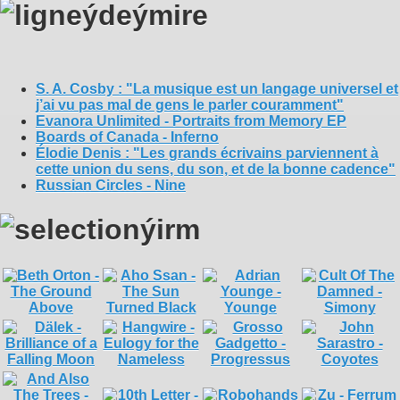
S. A. Cosby : "La musique est un langage universel et
j’ai vu pas mal de gens le parler couramment"
Evanora Unlimited - Portraits from Memory EP
Boards of Canada - Inferno
Élodie Denis : "Les grands écrivains parviennent à
cette union du sens, du son, et de la bonne cadence"
Russian Circles - Nine