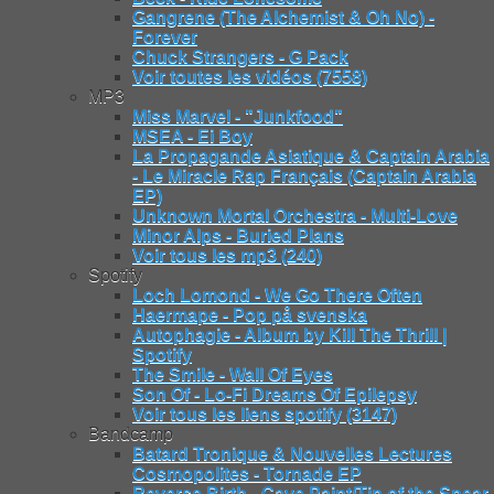
Gangrene (The Alchemist & Oh No) -
Forever
Chuck Strangers - G Pack
Voir toutes les vidéos (7558)
MP3
Miss Marvel - "Junkfood"
MSEA - Ei Boy
La Propagande Asiatique & Captain Arabia
- Le Miracle Rap Français (Captain Arabia
EP)
Unknown Mortal Orchestra - Multi-Love
Minor Alps - Buried Plans
Voir tous les mp3 (240)
Spotify
Loch Lomond - We Go There Often
Haermape - Pop på svenska
Autophagie - Album by Kill The Thrill |
Spotify
The Smile - Wall Of Eyes
Son Of - Lo-Fi Dreams Of Epilepsy
Voir tous les liens spotify (3147)
Bandcamp
Batard Tronique & Nouvelles Lectures
Cosmopolites - Tornade EP
Reverse Birth - Cave Paint/Tip of the Spear