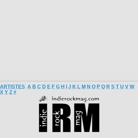
ARTISTES
A
B
C
D
E
F
G
H
I
J
K
L
M
N
O
P
Q
R
S
T
U
V
W
X
Y
Z
#