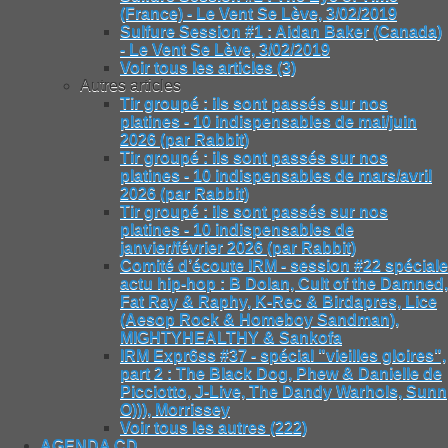
(France) - Le Vent Se Lève, 3/02/2019
Sulfure Session #1 : Aidan Baker (Canada)
- Le Vent Se Lève, 3/02/2019
Voir tous les articles (3)
Autres articles
Tir groupé : ils sont passés sur nos
platines - 10 indispensables de mai/juin
2026 (par Rabbit)
Tir groupé : ils sont passés sur nos
platines - 10 indispensables de mars/avril
2026 (par Rabbit)
Tir groupé : ils sont passés sur nos
platines - 10 indispensables de
janvier/février 2026 (par Rabbit)
Comité d’écoute IRM - session #22 spéciale
actu hip-hop : B Dolan, Cult of the Damned,
Fat Ray & Raphy, K-Rec & Birdapres, Lice
(Aesop Rock & Homeboy Sandman),
MIGHTYHEALTHY & Sankofa
IRM Expr6ss #37 - spécial "vieilles gloires",
part 2 : The Black Dog, Phew & Danielle de
Picciotto, J-Live, The Dandy Warhols, Sunn
O))), Morrissey
Voir tous les autres (222)
AGENDA CD