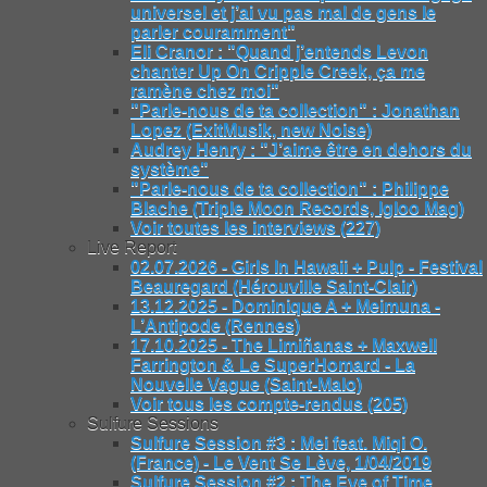
universel et j’ai vu pas mal de gens le
parler couramment"
Eli Cranor : "Quand j’entends Levon
chanter Up On Cripple Creek, ça me
ramène chez moi"
"Parle-nous de ta collection" : Jonathan
Lopez (ExitMusik, new Noise)
Audrey Henry : "J’aime être en dehors du
système"
"Parle-nous de ta collection" : Philippe
Blache (Triple Moon Records, Igloo Mag)
Voir toutes les interviews (227)
Live Report
02.07.2026 - Girls In Hawaii + Pulp - Festival
Beauregard (Hérouville Saint-Clair)
13.12.2025 - Dominique A + Meimuna -
L’Antipode (Rennes)
17.10.2025 - The Limiñanas + Maxwell
Farrington & Le SuperHomard - La
Nouvelle Vague (Saint-Malo)
Voir tous les compte-rendus (205)
Sulfure Sessions
Sulfure Session #3 : Mei feat. Miqi O.
(France) - Le Vent Se Lève, 1/04/2019
Sulfure Session #2 : The Eye of Time