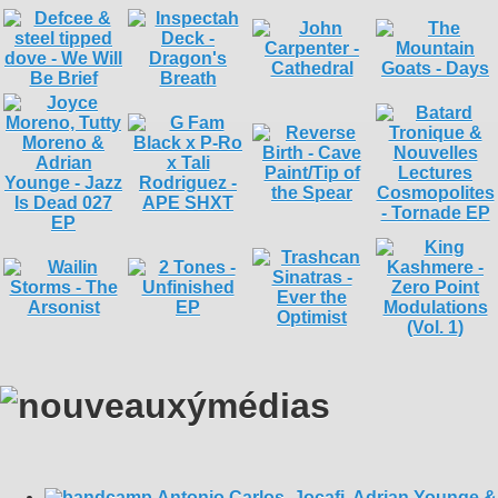
Antonio Carlos, Jocafi, Adrian Younge &