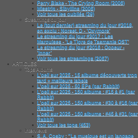
Perry Blake - The Crying Room (2006)
Misstrip - Sibylline (2006)
Voir tous les oubliés (29)
Streamings du jour
Le (tout dernier) streaming du jour #2018,
en exclu : Norset. D - ’Oxymore’
Le streaming du jour #2017 : Les
Marquises - ’Le Tigre de Tasmanie OST’
Le streaming du jour #2016 : Ocoeur -
’Inner’
Voir tous les streamings (2067)
ARTICLES
Tops Albums
L’oeil sur 2025 - 15 albums découverts trop
tard + meilleurs labels
L’oeil sur 2025 - 50 EPs (par Rabbit)
L’oeil sur 2025 - 150 albums : #15 à #1 (par
Rabbit)
L’oeil sur 2025 - 150 albums : #30 à #16 (par
Rabbit)
L’oeil sur 2025 - 150 albums : #45 à #31 (par
Rabbit)
Voir tous les tops (453)
Interviews
S. A. Cosby : "La musique est un langage