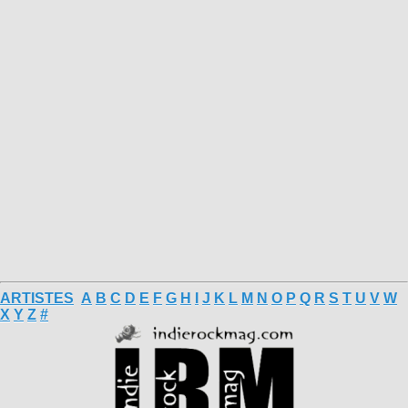
ARTISTES
A
B
C
D
E
F
G
H
I
J
K
L
M
N
O
P
Q
R
S
T
U
V
W
X
Y
Z
#