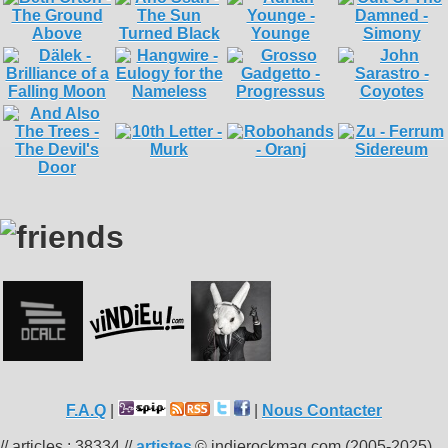
F.A.Q
|
|
Nous Contacter
// articles : 38334 //
artistes
© indierockmag.com (2005-2025)