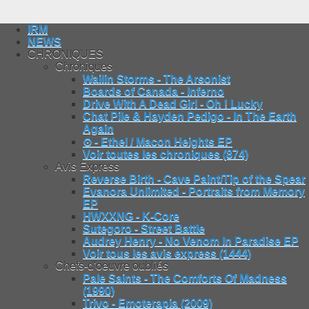
IRM
NEWS
CHRONIQUES
Chroniques
Wailin Storms - The Arsonist
Boards of Canada - Inferno
Drive With A Dead Girl - Oh ! Lucky
Chat Pile & Hayden Pedigo - In The Earth
Again
⊙ - Ethel / Macon Heights EP
Voir toutes les chroniques (874)
Avis Express
Reverse Birth - Cave Paint/Tip of the Spear
Evanora Unlimited - Portraits from Memory
EP
HWXXNG - K-Core
Sutegoro - Street Battle
Audrey Henry - No Venom In Paradise EP
Voir tous les avis express (1444)
Chefs-d'oeuvre oubliés
Pale Saints - The Comforts Of Madness
(1990)
Trivo - Emoterapia (2009)