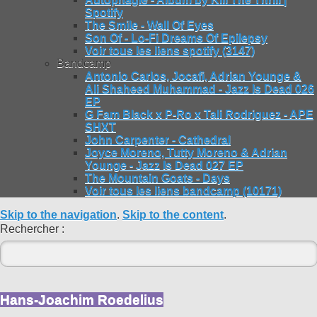
Spotify
The Smile - Wall Of Eyes
Son Of - Lo-Fi Dreams Of Epilepsy
Voir tous les liens spotify (3147)
Bandcamp
Antonio Carlos, Jocafi, Adrian Younge &
Ali Shaheed Muhammad - Jazz Is Dead 026
EP
G Fam Black x P-Ro x Tali Rodriguez - APE
SHXT
John Carpenter - Cathedral
Joyce Moreno, Tutty Moreno & Adrian
Younge - Jazz Is Dead 027 EP
The Mountain Goats - Days
Voir tous les liens bandcamp (10171)
Skip to the navigation
.
Skip to the content
.
Rechercher :
Hans-Joachim Roedelius