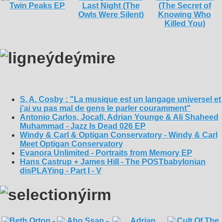
S. A. Cosby : "La musique est un langage universel et
j’ai vu pas mal de gens le parler couramment"
Antonio Carlos, Jocafi, Adrian Younge & Ali Shaheed
Muhammad - Jazz Is Dead 026 EP
Windy & Carl & Optigan Conservatory - Windy & Carl
Meet Optigan Conservatory
Evanora Unlimited - Portraits from Memory EP
Hans Castrup + James Hill - The POSTbabylonian
disPLAYing - Part I - V