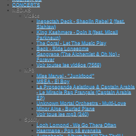
CONCERTS
MEDIAS
Vidéos
Inspectah Deck - Shaolin Rebel 2 (feat.
Siahlaw)
King Kashmere - Doin It (feat. Micall
Parknsun)
The Coral - Let The Music Play
Beck - Ride Lonesome
Gangrene (The Alchemist & Oh No) -
Forever
Voir toutes les vidéos (7559)
MP3
Miss Marvel - "Junkfood"
MSEA - Ei Boy
La Propagande Asiatique & Captain Arabia
- Le Miracle Rap Français (Captain Arabia
EP)
Unknown Mortal Orchestra - Multi-Love
Minor Alps - Buried Plans
Voir tous les mp3 (240)
Spotify
Loch Lomond - We Go There Often
Haermape - Pop på svenska
Autophagie - Album by Kill The Thrill |