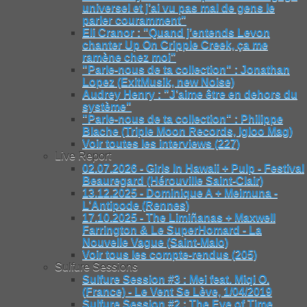
universel et j’ai vu pas mal de gens le
parler couramment"
Eli Cranor : "Quand j’entends Levon
chanter Up On Cripple Creek, ça me
ramène chez moi"
"Parle-nous de ta collection" : Jonathan
Lopez (ExitMusik, new Noise)
Audrey Henry : "J’aime être en dehors du
système"
"Parle-nous de ta collection" : Philippe
Blache (Triple Moon Records, Igloo Mag)
Voir toutes les interviews (227)
Live Report
02.07.2026 - Girls In Hawaii + Pulp - Festival
Beauregard (Hérouville Saint-Clair)
13.12.2025 - Dominique A + Meimuna -
L’Antipode (Rennes)
17.10.2025 - The Limiñanas + Maxwell
Farrington & Le SuperHomard - La
Nouvelle Vague (Saint-Malo)
Voir tous les compte-rendus (205)
Sulfure Sessions
Sulfure Session #3 : Mei feat. Miqi O.
(France) - Le Vent Se Lève, 1/04/2019
Sulfure Session #2 : The Eye of Time