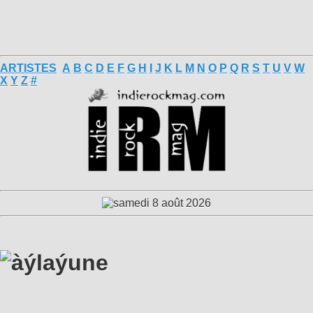
ARTISTES
A
B
C
D
E
F
G
H
I
J
K
L
M
N
O
P
Q
R
S
T
U
V
W
X
Y
Z
#