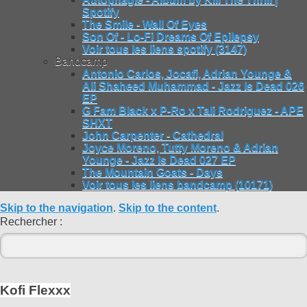
Spotify
The Smile - Wall Of Eyes
Son Of - Lo-Fi Dreams Of Epilepsy
Voir tous les liens spotify (3147)
Bandcamp
Antonio Carlos, Jocafi, Adrian Younge &
Ali Shaheed Muhammad - Jazz Is Dead 026
EP
G Fam Black x P-Ro x Tali Rodriguez - APE
SHXT
John Carpenter - Cathedral
Joyce Moreno, Tutty Moreno & Adrian
Younge - Jazz Is Dead 027 EP
The Mountain Goats - Days
Voir tous les liens bandcamp (10171)
Skip to the navigation
.
Skip to the content
.
Rechercher :
Kofi Flexxx