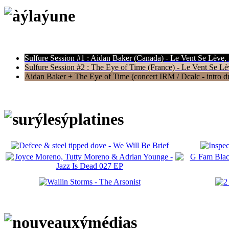
Sulfure Session #1 : Aidan Baker (Canada) - Le Vent Se Lève,
Sulfure Session #2 : The Eye of Time (France) - Le Vent Se Lè
Aidan Baker + The Eye of Time (concert IRM / Dcalc - intro du 