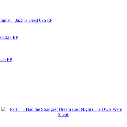
ammad - Jazz Is Dead 026 EP
ead 027 EP
nade EP