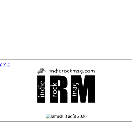
Y
Z
#