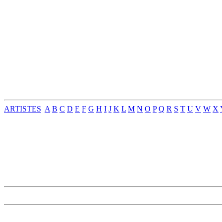
ARTISTES
A
B
C
D
E
F
G
H
I
J
K
L
M
N
O
P
Q
R
S
T
U
V
W
X