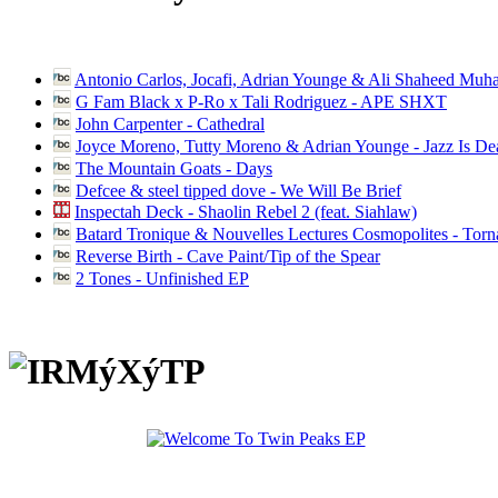
Antonio Carlos, Jocafi, Adrian Younge & Ali Shaheed Muh
G Fam Black x P-Ro x Tali Rodriguez - APE SHXT
John Carpenter - Cathedral
Joyce Moreno, Tutty Moreno & Adrian Younge - Jazz Is D
The Mountain Goats - Days
Defcee & steel tipped dove - We Will Be Brief
Inspectah Deck - Shaolin Rebel 2 (feat. Siahlaw)
Batard Tronique & Nouvelles Lectures Cosmopolites - Tor
Reverse Birth - Cave Paint/Tip of the Spear
2 Tones - Unfinished EP