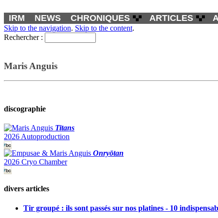
IRM
NEWS
CHRONIQUES
ARTICLES
Skip to the navigation
.
Skip to the content
.
Rechercher :
Maris Anguis
discographie
Titans
2026 Autoproduction
Onryōtan
2026 Cryo Chamber
divers articles
Tir groupé : ils sont passés sur nos platines - 10 indispensa