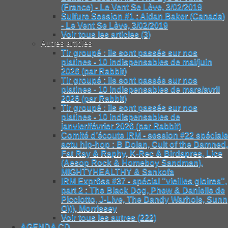
(France) - Le Vent Se Lève, 3/02/2019
Sulfure Session #1 : Aidan Baker (Canada)
- Le Vent Se Lève, 3/02/2019
Voir tous les articles (3)
Autres articles
Tir groupé : ils sont passés sur nos
platines - 10 indispensables de mai/juin
2026 (par Rabbit)
Tir groupé : ils sont passés sur nos
platines - 10 indispensables de mars/avril
2026 (par Rabbit)
Tir groupé : ils sont passés sur nos
platines - 10 indispensables de
janvier/février 2026 (par Rabbit)
Comité d’écoute IRM - session #22 spéciale
actu hip-hop : B Dolan, Cult of the Damned,
Fat Ray & Raphy, K-Rec & Birdapres, Lice
(Aesop Rock & Homeboy Sandman),
MIGHTYHEALTHY & Sankofa
IRM Expr6ss #37 - spécial "vieilles gloires",
part 2 : The Black Dog, Phew & Danielle de
Picciotto, J-Live, The Dandy Warhols, Sunn
O))), Morrissey
Voir tous les autres (222)
AGENDA CD