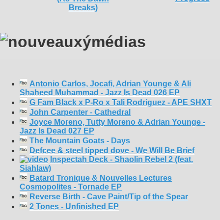
Antonio Carlos, Jocafi, Adrian Younge & Ali
Shaheed Muhammad - Jazz Is Dead 026 EP
G Fam Black x P-Ro x Tali Rodriguez - APE SHXT
John Carpenter - Cathedral
Joyce Moreno, Tutty Moreno & Adrian Younge -
Jazz Is Dead 027 EP
The Mountain Goats - Days
Defcee & steel tipped dove - We Will Be Brief
Inspectah Deck - Shaolin Rebel 2 (feat.
Siahlaw)
Batard Tronique & Nouvelles Lectures
Cosmopolites - Tornade EP
Reverse Birth - Cave Paint/Tip of the Spear
2 Tones - Unfinished EP