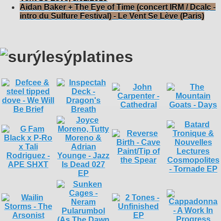
Aidan Baker + The Eye of Time (concert IRM / Dcalc -
intro du Sulfure Festival) - Le Vent Se Lève (Paris)