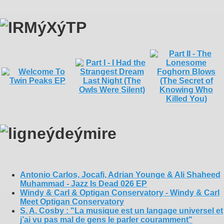
Antonio Carlos, Jocafi, Adrian Younge & Ali Shaheed
Muhammad - Jazz Is Dead 026 EP
Windy & Carl & Optigan Conservatory - Windy & Carl
Meet Optigan Conservatory
S. A. Cosby : "La musique est un langage universel et
j’ai vu pas mal de gens le parler couramment"