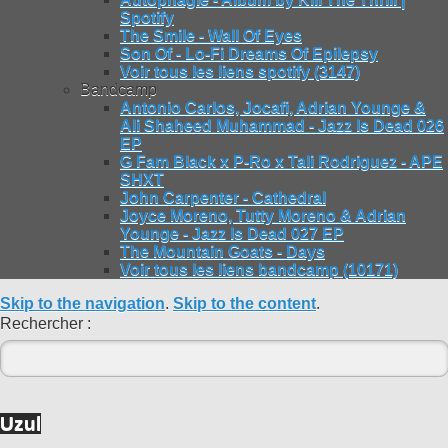
Spotify
The Smile - Wall Of Eyes
Son Of - Lo-Fi Dreams Of Epilepsy
Voir tous les liens spotify (3147)
Bandcamp
Antonio Carlos, Jocafi, Adrian Younge &
Ali Shaheed Muhammad - Jazz Is Dead 026
EP
G Fam Black x P-Ro x Tali Rodriguez - APE
SHXT
John Carpenter - Cathedral
Joyce Moreno, Tutty Moreno & Adrian
Younge - Jazz Is Dead 027 EP
The Mountain Goats - Days
Voir tous les liens bandcamp (10171)
Skip to the navigation
.
Skip to the content
.
Rechercher :
Uzul