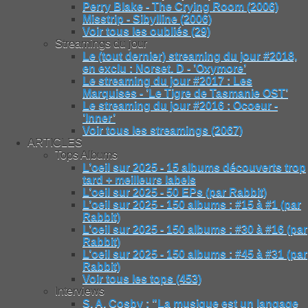
Perry Blake - The Crying Room (2006)
Misstrip - Sibylline (2006)
Voir tous les oubliés (29)
Streamings du jour
Le (tout dernier) streaming du jour #2018,
en exclu : Norset. D - ’Oxymore’
Le streaming du jour #2017 : Les
Marquises - ’Le Tigre de Tasmanie OST’
Le streaming du jour #2016 : Ocoeur -
’Inner’
Voir tous les streamings (2067)
ARTICLES
Tops Albums
L’oeil sur 2025 - 15 albums découverts trop
tard + meilleurs labels
L’oeil sur 2025 - 50 EPs (par Rabbit)
L’oeil sur 2025 - 150 albums : #15 à #1 (par
Rabbit)
L’oeil sur 2025 - 150 albums : #30 à #16 (par
Rabbit)
L’oeil sur 2025 - 150 albums : #45 à #31 (par
Rabbit)
Voir tous les tops (453)
Interviews
S. A. Cosby : "La musique est un langage