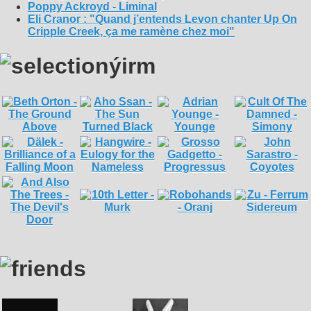
Poppy Ackroyd - Liminal
Eli Cranor : "Quand j’entends Levon chanter Up On
Cripple Creek, ça me ramène chez moi"