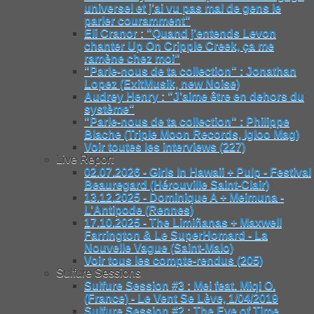
universel et j’ai vu pas mal de gens le
parler couramment"
Eli Cranor : "Quand j’entends Levon
chanter Up On Cripple Creek, ça me
ramène chez moi"
"Parle-nous de ta collection" : Jonathan
Lopez (ExitMusik, new Noise)
Audrey Henry : "J’aime être en dehors du
système"
"Parle-nous de ta collection" : Philippe
Blache (Triple Moon Records, Igloo Mag)
Voir toutes les interviews (227)
Live Report
02.07.2026 - Girls In Hawaii + Pulp - Festival
Beauregard (Hérouville Saint-Clair)
13.12.2025 - Dominique A + Meimuna -
L’Antipode (Rennes)
17.10.2025 - The Limiñanas + Maxwell
Farrington & Le SuperHomard - La
Nouvelle Vague (Saint-Malo)
Voir tous les compte-rendus (205)
Sulfure Sessions
Sulfure Session #3 : Mei feat. Miqi O.
(France) - Le Vent Se Lève, 1/04/2019
Sulfure Session #2 : The Eye of Time