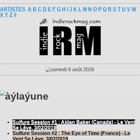
ARTISTES
A
B
C
D
E
F
G
H
I
J
K
L
M
N
O
P
Q
R
S
T
U
V
W
X
Y
Z
#
Sulfure Session #1 : Aidan Baker (Canada) - Le Vent
Se Lève, 3/02/2019
Sulfure Session #2 : The Eye of Time (France) - Le
Vent Se Lève, 3/02/2019