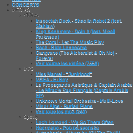
CONCERTS
MEDIAS
Vidéos
Inspectah Deck - Shaolin Rebel 2 (feat.
Siahlaw)
King Kashmere - Doin It (feat. Micall
Parknsun)
The Coral - Let The Music Play
Beck - Ride Lonesome
Gangrene (The Alchemist & Oh No) -
Forever
Voir toutes les vidéos (7559)
MP3
Miss Marvel - "Junkfood"
MSEA - Ei Boy
La Propagande Asiatique & Captain Arabia
- Le Miracle Rap Français (Captain Arabia
EP)
Unknown Mortal Orchestra - Multi-Love
Minor Alps - Buried Plans
Voir tous les mp3 (240)
Spotify
Loch Lomond - We Go There Often
Haermape - Pop på svenska
Autophagie - Album by Kill The Thrill |