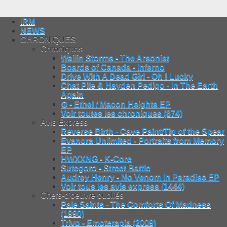
IRM
NEWS
CHRONIQUES
Chroniques
Wailin Storms - The Arsonist
Boards of Canada - Inferno
Drive With A Dead Girl - Oh ! Lucky
Chat Pile & Hayden Pedigo - In The Earth
Again
⊙ - Ethel / Macon Heights EP
Voir toutes les chroniques (874)
Avis Express
Reverse Birth - Cave Paint/Tip of the Spear
Evanora Unlimited - Portraits from Memory
EP
HWXXNG - K-Core
Sutegoro - Street Battle
Audrey Henry - No Venom In Paradise EP
Voir tous les avis express (1444)
Chefs-d'oeuvre oubliés
Pale Saints - The Comforts Of Madness
(1990)
Trivo - Emoterapia (2009)