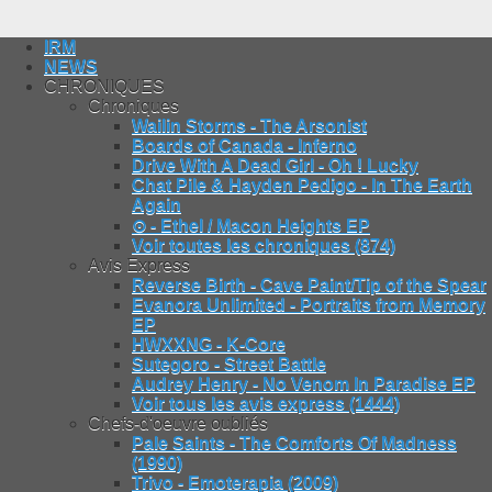
IRM
NEWS
CHRONIQUES
Chroniques
Wailin Storms - The Arsonist
Boards of Canada - Inferno
Drive With A Dead Girl - Oh ! Lucky
Chat Pile & Hayden Pedigo - In The Earth
Again
⊙ - Ethel / Macon Heights EP
Voir toutes les chroniques (874)
Avis Express
Reverse Birth - Cave Paint/Tip of the Spear
Evanora Unlimited - Portraits from Memory
EP
HWXXNG - K-Core
Sutegoro - Street Battle
Audrey Henry - No Venom In Paradise EP
Voir tous les avis express (1444)
Chefs-d'oeuvre oubliés
Pale Saints - The Comforts Of Madness
(1990)
Trivo - Emoterapia (2009)