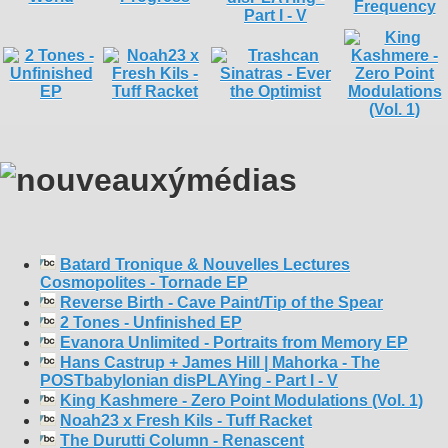
Batard Tronique & Nouvelles Lectures
Cosmopolites - Tornade EP
Reverse Birth - Cave Paint/Tip of the Spear
2 Tones - Unfinished EP
Evanora Unlimited - Portraits from Memory EP
Hans Castrup + James Hill | Mahorka - The
POSTbabylonian disPLAYing - Part I - V
King Kashmere - Zero Point Modulations (Vol. 1)
Noah23 x Fresh Kils - Tuff Racket
The Durutti Column - Renascent