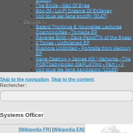
The Smile - Wall Of Eyes
Son Of - Lo-Fi Dreams Of Epilepsy
Voir tous les liens spotify (3147)
Bandcamp
Batard Tronique & Nouvelles Lectures
Cosmopolites - Tornade EP
Reverse Birth - Cave Paint/Tip of the Spear
2 Tones - Unfinished EP
Evanora Unlimited - Portraits from Memory
EP
Hans Castrup + James Hill | Mahorka - The
POSTbabylonian disPLAYing - Part I - V
Voir tous les liens bandcamp (10165)
Skip to the navigation
.
Skip to the content
.
Rechercher :
Systems Officer
[
Wikipedia FR
] [
Wikipedia EN
]