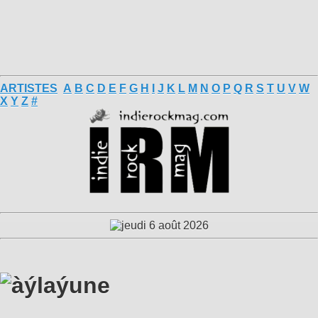
ARTISTES
A
B
C
D
E
F
G
H
I
J
K
L
M
N
O
P
Q
R
S
T
U
V
W
X
Y
Z
#