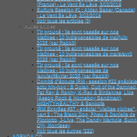
(France) - Le Vent Se Lève, 3/02/2019
Sulfure Session #1 : Aidan Baker (Canada)
- Le Vent Se Lève, 3/02/2019
Voir tous les articles (3)
Autres articles
Tir groupé : ils sont passés sur nos
platines - 10 indispensables de mai/juin
2026 (par Rabbit)
Tir groupé : ils sont passés sur nos
platines - 10 indispensables de mars/avril
2026 (par Rabbit)
Tir groupé : ils sont passés sur nos
platines - 10 indispensables de
janvier/février 2026 (par Rabbit)
Comité d’écoute IRM - session #22 spéciale
actu hip-hop : B Dolan, Cult of the Damned,
Fat Ray & Raphy, K-Rec & Birdapres, Lice
(Aesop Rock & Homeboy Sandman),
MIGHTYHEALTHY & Sankofa
IRM Expr6ss #37 - spécial "vieilles gloires",
part 2 : The Black Dog, Phew & Danielle de
Picciotto, J-Live, The Dandy Warhols, Sunn
O))), Morrissey
Voir tous les autres (222)
AGENDA CD