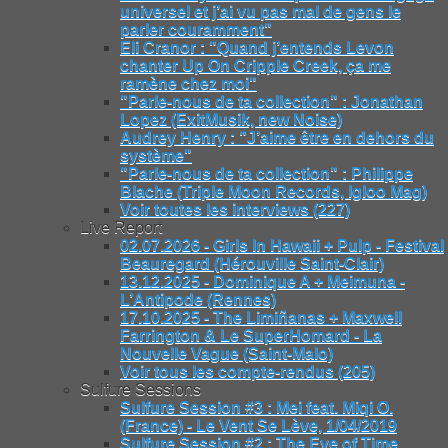
universel et j’ai vu pas mal de gens le
parler couramment"
Eli Cranor : "Quand j’entends Levon
chanter Up On Cripple Creek, ça me
ramène chez moi"
"Parle-nous de ta collection" : Jonathan
Lopez (ExitMusik, new Noise)
Audrey Henry : "J’aime être en dehors du
système"
"Parle-nous de ta collection" : Philippe
Blache (Triple Moon Records, Igloo Mag)
Voir toutes les interviews (227)
Live Report
02.07.2026 - Girls In Hawaii + Pulp - Festival
Beauregard (Hérouville Saint-Clair)
13.12.2025 - Dominique A + Meimuna -
L’Antipode (Rennes)
17.10.2025 - The Limiñanas + Maxwell
Farrington & Le SuperHomard - La
Nouvelle Vague (Saint-Malo)
Voir tous les compte-rendus (205)
Sulfure Sessions
Sulfure Session #3 : Mei feat. Miqi O.
(France) - Le Vent Se Lève, 1/04/2019
Sulfure Session #2 : The Eye of Time