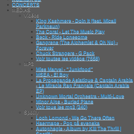
CONCERTS
MEDIAS
Vidéos
King Kashmere - Doin It (feat. Micall
Parknsun)
The Coral - Let The Music Play
Beck - Ride Lonesome
Gangrene (The Alchemist & Oh No) -
Forever
Chuck Strangers - G Pack
Voir toutes les vidéos (7558)
MP3
Miss Marvel - "Junkfood"
MSEA - Ei Boy
La Propagande Asiatique & Captain Arabia
- Le Miracle Rap Français (Captain Arabia
EP)
Unknown Mortal Orchestra - Multi-Love
Minor Alps - Buried Plans
Voir tous les mp3 (240)
Spotify
Loch Lomond - We Go There Often
Haermape - Pop på svenska
Autophagie - Album by Kill The Thrill |
Spotify