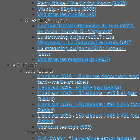
Perry Blake - The Crying Room (2006)
Misstrip - Sibylline (2006)
Voir tous les oubliés (29)
Streamings du jour
Le (tout dernier) streaming du jour #2018,
en exclu : Norset. D - ’Oxymore’
Le streaming du jour #2017 : Les
Marquises - ’Le Tigre de Tasmanie OST’
Le streaming du jour #2016 : Ocoeur -
’Inner’
Voir tous les streamings (2067)
ARTICLES
Tops Albums
L’oeil sur 2025 - 15 albums découverts trop
tard + meilleurs labels
L’oeil sur 2025 - 50 EPs (par Rabbit)
L’oeil sur 2025 - 150 albums : #15 à #1 (par
Rabbit)
L’oeil sur 2025 - 150 albums : #30 à #16 (par
Rabbit)
L’oeil sur 2025 - 150 albums : #45 à #31 (par
Rabbit)
Voir tous les tops (453)
Interviews
S. A. Cosby : "La musique est un langage