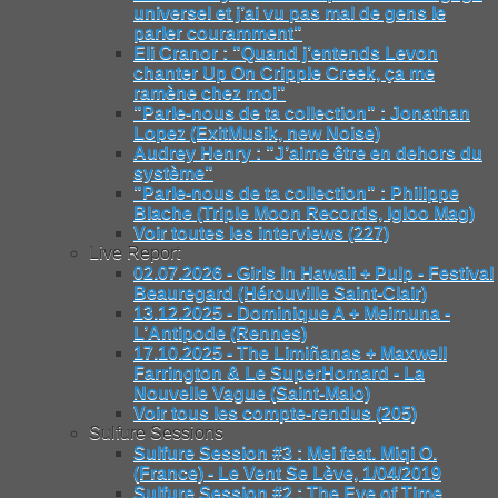
universel et j’ai vu pas mal de gens le
parler couramment"
Eli Cranor : "Quand j’entends Levon
chanter Up On Cripple Creek, ça me
ramène chez moi"
"Parle-nous de ta collection" : Jonathan
Lopez (ExitMusik, new Noise)
Audrey Henry : "J’aime être en dehors du
système"
"Parle-nous de ta collection" : Philippe
Blache (Triple Moon Records, Igloo Mag)
Voir toutes les interviews (227)
Live Report
02.07.2026 - Girls In Hawaii + Pulp - Festival
Beauregard (Hérouville Saint-Clair)
13.12.2025 - Dominique A + Meimuna -
L’Antipode (Rennes)
17.10.2025 - The Limiñanas + Maxwell
Farrington & Le SuperHomard - La
Nouvelle Vague (Saint-Malo)
Voir tous les compte-rendus (205)
Sulfure Sessions
Sulfure Session #3 : Mei feat. Miqi O.
(France) - Le Vent Se Lève, 1/04/2019
Sulfure Session #2 : The Eye of Time