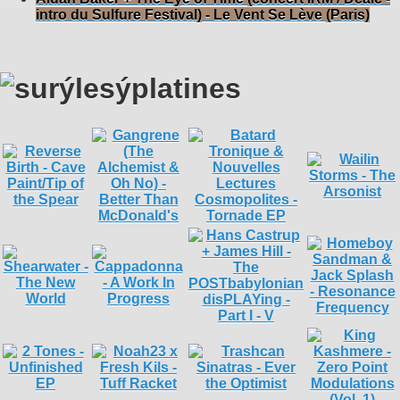
intro du Sulfure Festival) - Le Vent Se Lève (Paris)