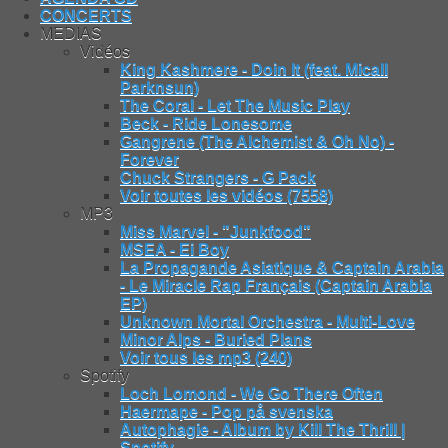
CONCERTS
MEDIAS
Vidéos
King Kashmere - Doin It (feat. Micall
Parknsun)
The Coral - Let The Music Play
Beck - Ride Lonesome
Gangrene (The Alchemist & Oh No) -
Forever
Chuck Strangers - G Pack
Voir toutes les vidéos (7558)
MP3
Miss Marvel - "Junkfood"
MSEA - Ei Boy
La Propagande Asiatique & Captain Arabia
- Le Miracle Rap Français (Captain Arabia
EP)
Unknown Mortal Orchestra - Multi-Love
Minor Alps - Buried Plans
Voir tous les mp3 (240)
Spotify
Loch Lomond - We Go There Often
Haermape - Pop på svenska
Autophagie - Album by Kill The Thrill |
Spotify