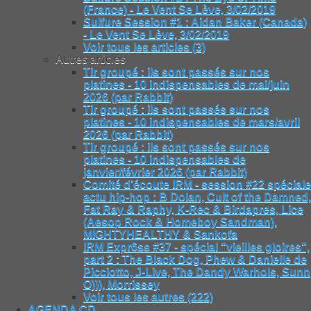
(France) - Le Vent Se Lève, 3/02/2019
Sulfure Session #1 : Aidan Baker (Canada)
- Le Vent Se Lève, 3/02/2019
Voir tous les articles (3)
Autres articles
Tir groupé : ils sont passés sur nos
platines - 10 indispensables de mai/juin
2026 (par Rabbit)
Tir groupé : ils sont passés sur nos
platines - 10 indispensables de mars/avril
2026 (par Rabbit)
Tir groupé : ils sont passés sur nos
platines - 10 indispensables de
janvier/février 2026 (par Rabbit)
Comité d’écoute IRM - session #22 spéciale
actu hip-hop : B Dolan, Cult of the Damned,
Fat Ray & Raphy, K-Rec & Birdapres, Lice
(Aesop Rock & Homeboy Sandman),
MIGHTYHEALTHY & Sankofa
IRM Expr6ss #37 - spécial "vieilles gloires",
part 2 : The Black Dog, Phew & Danielle de
Picciotto, J-Live, The Dandy Warhols, Sunn
O))), Morrissey
Voir tous les autres (222)
AGENDA CD