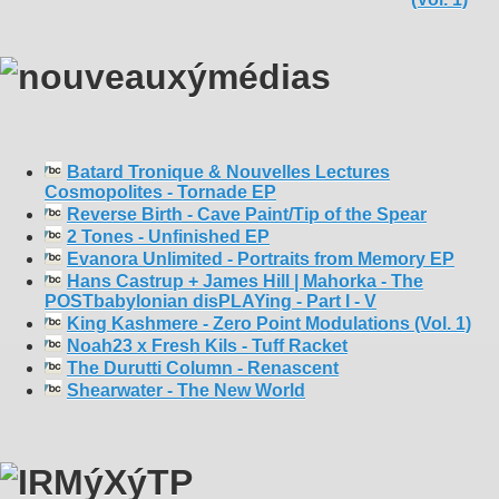
Batard Tronique & Nouvelles Lectures
Cosmopolites - Tornade EP
Reverse Birth - Cave Paint/Tip of the Spear
2 Tones - Unfinished EP
Evanora Unlimited - Portraits from Memory EP
Hans Castrup + James Hill | Mahorka - The
POSTbabylonian disPLAYing - Part I - V
King Kashmere - Zero Point Modulations (Vol. 1)
Noah23 x Fresh Kils - Tuff Racket
The Durutti Column - Renascent
Shearwater - The New World