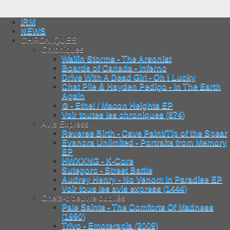
IRM
NEWS
CHRONIQUES
Chroniques
Wailin Storms - The Arsonist
Boards of Canada - Inferno
Drive With A Dead Girl - Oh ! Lucky
Chat Pile & Hayden Pedigo - In The Earth
Again
⊙ - Ethel / Macon Heights EP
Voir toutes les chroniques (874)
Avis Express
Reverse Birth - Cave Paint/Tip of the Spear
Evanora Unlimited - Portraits from Memory
EP
HWXXNG - K-Core
Sutegoro - Street Battle
Audrey Henry - No Venom In Paradise EP
Voir tous les avis express (1444)
Chefs-d'oeuvre oubliés
Pale Saints - The Comforts Of Madness
(1990)
Trivo - Emoterapia (2009)