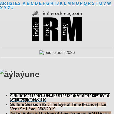
ARTISTES
A
B
C
D
E
F
G
H
I
J
K
L
M
N
O
P
Q
R
S
T
U
V
W
X
Y
Z
#
Sulfure Session #1 : Aidan Baker (Canada) - Le Vent
Se Lève, 3/02/2019
Sulfure Session #2 : The Eye of Time (France) - Le
Vent Se Lève, 3/02/2019
Aidan Baker + The Eye of Time (concert IRM / Dcalc -