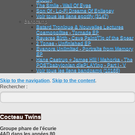
The Smile - Wall Of Eyes
Son Of - Lo-Fi Dreams Of Epilepsy
Voir tous les liens spotify (3147)
Bandcamp
Batard Tronique & Nouvelles Lectures
Cosmopolites - Tornade EP
Reverse Birth - Cave Paint/Tip of the Spear
2 Tones - Unfinished EP
Evanora Unlimited - Portraits from Memory
EP
Hans Castrup + James Hill | Mahorka - The
POSTbabylonian disPLAYing - Part I - V
Voir tous les liens bandcamp (10165)
Skip to the navigation
.
Skip to the content
.
Rechercher :
Cocteau Twins
Groupe phare de l’écurie
4AD dans les années 80,