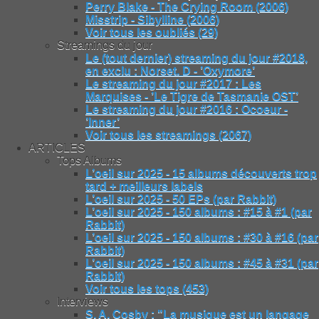
Perry Blake - The Crying Room (2006)
Misstrip - Sibylline (2006)
Voir tous les oubliés (29)
Streamings du jour
Le (tout dernier) streaming du jour #2018,
en exclu : Norset. D - ’Oxymore’
Le streaming du jour #2017 : Les
Marquises - ’Le Tigre de Tasmanie OST’
Le streaming du jour #2016 : Ocoeur -
’Inner’
Voir tous les streamings (2067)
ARTICLES
Tops Albums
L’oeil sur 2025 - 15 albums découverts trop
tard + meilleurs labels
L’oeil sur 2025 - 50 EPs (par Rabbit)
L’oeil sur 2025 - 150 albums : #15 à #1 (par
Rabbit)
L’oeil sur 2025 - 150 albums : #30 à #16 (par
Rabbit)
L’oeil sur 2025 - 150 albums : #45 à #31 (par
Rabbit)
Voir tous les tops (453)
Interviews
S. A. Cosby : "La musique est un langage