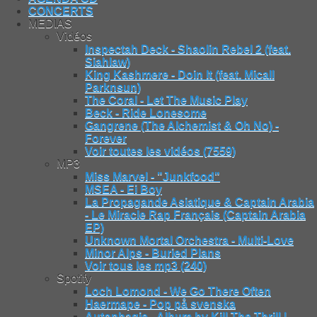
CONCERTS
MEDIAS
Vidéos
Inspectah Deck - Shaolin Rebel 2 (feat.
Siahlaw)
King Kashmere - Doin It (feat. Micall
Parknsun)
The Coral - Let The Music Play
Beck - Ride Lonesome
Gangrene (The Alchemist & Oh No) -
Forever
Voir toutes les vidéos (7559)
MP3
Miss Marvel - "Junkfood"
MSEA - Ei Boy
La Propagande Asiatique & Captain Arabia
- Le Miracle Rap Français (Captain Arabia
EP)
Unknown Mortal Orchestra - Multi-Love
Minor Alps - Buried Plans
Voir tous les mp3 (240)
Spotify
Loch Lomond - We Go There Often
Haermape - Pop på svenska
Autophagie - Album by Kill The Thrill |