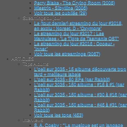
Perry Blake - The Crying Room (2006)
Misstrip - Sibylline (2006)
Voir tous les oubliés (29)
Streamings du jour
Le (tout dernier) streaming du jour #2018,
en exclu : Norset. D - ’Oxymore’
Le streaming du jour #2017 : Les
Marquises - ’Le Tigre de Tasmanie OST’
Le streaming du jour #2016 : Ocoeur -
’Inner’
Voir tous les streamings (2067)
ARTICLES
Tops Albums
L’oeil sur 2025 - 15 albums découverts trop
tard + meilleurs labels
L’oeil sur 2025 - 50 EPs (par Rabbit)
L’oeil sur 2025 - 150 albums : #15 à #1 (par
Rabbit)
L’oeil sur 2025 - 150 albums : #30 à #16 (par
Rabbit)
L’oeil sur 2025 - 150 albums : #45 à #31 (par
Rabbit)
Voir tous les tops (453)
Interviews
S. A. Cosby : "La musique est un langage