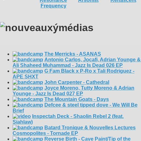
The Merricks - ASANAS
Antonio Carlos, Jocafi, Adrian Younge &
Ali Shaheed Muhammad - Jazz Is Dead 026 EP
G Fam Black x P-Ro x Tali Rodriguez -
APE SHXT
John Carpenter - Cathedral
Joyce Moreno, Tutty Moreno & Adrian
Younge - Jazz Is Dead 027 EP
The Mountain Goats - Days
Defcee & steel tipped dove - We Will Be
Brief
Inspectah Deck - Shaolin Rebel 2 (feat.
Siahlaw)
Batard Tronique & Nouvelles Lectures
Cosmopolites - Tornade EP
Reverse Birth - Cave Paint/Tip of the