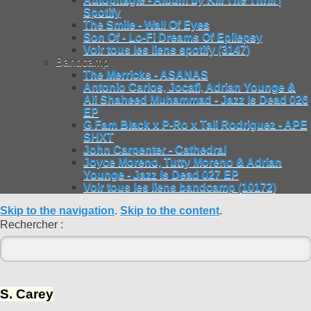
Spotify
The Smile - Wall Of Eyes
Son Of - Lo-Fi Dreams Of Epilepsy
Voir tous les liens spotify (3147)
Bandcamp
The Merricks - ASANAS
Antonio Carlos, Jocafi, Adrian Younge &
Ali Shaheed Muhammad - Jazz Is Dead 026
EP
G Fam Black x P-Ro x Tali Rodriguez - APE
SHXT
John Carpenter - Cathedral
Joyce Moreno, Tutty Moreno & Adrian
Younge - Jazz Is Dead 027 EP
Voir tous les liens bandcamp (10172)
Skip to the navigation
.
Skip to the content
.
Rechercher :
S. Carey