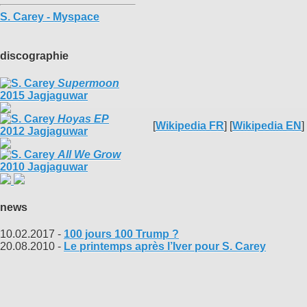
S. Carey - Myspace
discographie
Supermoon
2015 Jagjaguwar
Hoyas EP
[
Wikipedia FR
] [
Wikipedia EN
]
2012 Jagjaguwar
All We Grow
2010 Jagjaguwar
news
10.02.2017 -
100 jours 100 Trump ?
20.08.2010 -
Le printemps après l’Iver pour S. Carey