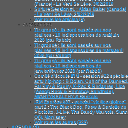
(France) - Le Vent Se Lève, 3/02/2019
Sulfure Session #1 : Aidan Baker (Canada)
- Le Vent Se Lève, 3/02/2019
Voir tous les articles (3)
Autres articles
Tir groupé : ils sont passés sur nos
platines - 10 indispensables de mai/juin
2026 (par Rabbit)
Tir groupé : ils sont passés sur nos
platines - 10 indispensables de mars/avril
2026 (par Rabbit)
Tir groupé : ils sont passés sur nos
platines - 10 indispensables de
janvier/février 2026 (par Rabbit)
Comité d’écoute IRM - session #22 spéciale
actu hip-hop : B Dolan, Cult of the Damned,
Fat Ray & Raphy, K-Rec & Birdapres, Lice
(Aesop Rock & Homeboy Sandman),
MIGHTYHEALTHY & Sankofa
IRM Expr6ss #37 - spécial "vieilles gloires",
part 2 : The Black Dog, Phew & Danielle de
Picciotto, J-Live, The Dandy Warhols, Sunn
O))), Morrissey
Voir tous les autres (222)
AGENDA CD