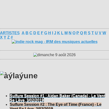
ARTISTES
A
B
C
D
E
F
G
H
I
J
K
L
M
N
O
P
Q
R
S
T
U
V
W
X
Y
Z
#
Sulfure Session #1 : Aidan Baker (Canada) - Le Vent
Se Lève, 3/02/2019
Sulfure Session #2 : The Eye of Time (France) - Le
Vent Se Lève, 3/02/2019