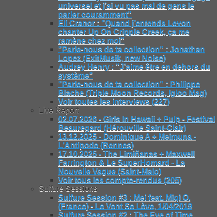
universel et j’ai vu pas mal de gens le
parler couramment"
Eli Cranor : "Quand j’entends Levon
chanter Up On Cripple Creek, ça me
ramène chez moi"
"Parle-nous de ta collection" : Jonathan
Lopez (ExitMusik, new Noise)
Audrey Henry : "J’aime être en dehors du
système"
"Parle-nous de ta collection" : Philippe
Blache (Triple Moon Records, Igloo Mag)
Voir toutes les interviews (227)
Live Report
02.07.2026 - Girls In Hawaii + Pulp - Festival
Beauregard (Hérouville Saint-Clair)
13.12.2025 - Dominique A + Meimuna -
L’Antipode (Rennes)
17.10.2025 - The Limiñanas + Maxwell
Farrington & Le SuperHomard - La
Nouvelle Vague (Saint-Malo)
Voir tous les compte-rendus (205)
Sulfure Sessions
Sulfure Session #3 : Mei feat. Miqi O.
(France) - Le Vent Se Lève, 1/04/2019
Sulfure Session #2 : The Eye of Time