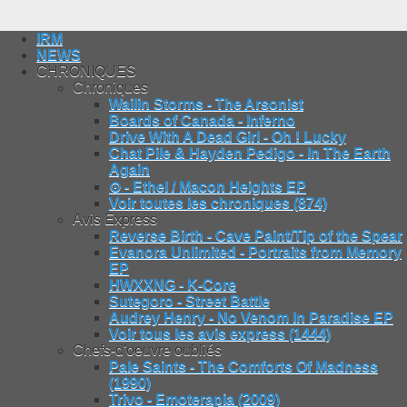
IRM
NEWS
CHRONIQUES
Chroniques
Wailin Storms - The Arsonist
Boards of Canada - Inferno
Drive With A Dead Girl - Oh ! Lucky
Chat Pile & Hayden Pedigo - In The Earth
Again
⊙ - Ethel / Macon Heights EP
Voir toutes les chroniques (874)
Avis Express
Reverse Birth - Cave Paint/Tip of the Spear
Evanora Unlimited - Portraits from Memory
EP
HWXXNG - K-Core
Sutegoro - Street Battle
Audrey Henry - No Venom In Paradise EP
Voir tous les avis express (1444)
Chefs-d'oeuvre oubliés
Pale Saints - The Comforts Of Madness
(1990)
Trivo - Emoterapia (2009)