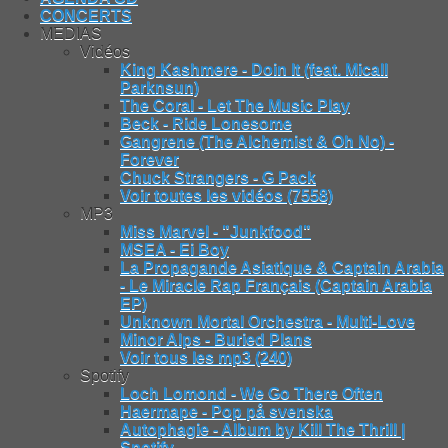
CONCERTS
MEDIAS
Vidéos
King Kashmere - Doin It (feat. Micall
Parknsun)
The Coral - Let The Music Play
Beck - Ride Lonesome
Gangrene (The Alchemist & Oh No) -
Forever
Chuck Strangers - G Pack
Voir toutes les vidéos (7558)
MP3
Miss Marvel - "Junkfood"
MSEA - Ei Boy
La Propagande Asiatique & Captain Arabia
- Le Miracle Rap Français (Captain Arabia
EP)
Unknown Mortal Orchestra - Multi-Love
Minor Alps - Buried Plans
Voir tous les mp3 (240)
Spotify
Loch Lomond - We Go There Often
Haermape - Pop på svenska
Autophagie - Album by Kill The Thrill |
Spotify