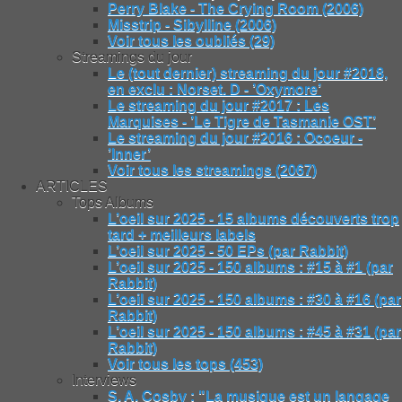
Perry Blake - The Crying Room (2006)
Misstrip - Sibylline (2006)
Voir tous les oubliés (29)
Streamings du jour
Le (tout dernier) streaming du jour #2018,
en exclu : Norset. D - ’Oxymore’
Le streaming du jour #2017 : Les
Marquises - ’Le Tigre de Tasmanie OST’
Le streaming du jour #2016 : Ocoeur -
’Inner’
Voir tous les streamings (2067)
ARTICLES
Tops Albums
L’oeil sur 2025 - 15 albums découverts trop
tard + meilleurs labels
L’oeil sur 2025 - 50 EPs (par Rabbit)
L’oeil sur 2025 - 150 albums : #15 à #1 (par
Rabbit)
L’oeil sur 2025 - 150 albums : #30 à #16 (par
Rabbit)
L’oeil sur 2025 - 150 albums : #45 à #31 (par
Rabbit)
Voir tous les tops (453)
Interviews
S. A. Cosby : "La musique est un langage