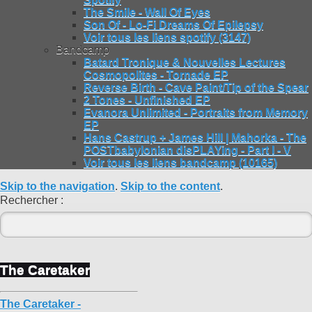
The Smile - Wall Of Eyes
Son Of - Lo-Fi Dreams Of Epilepsy
Voir tous les liens spotify (3147)
Bandcamp
Batard Tronique & Nouvelles Lectures
Cosmopolites - Tornade EP
Reverse Birth - Cave Paint/Tip of the Spear
2 Tones - Unfinished EP
Evanora Unlimited - Portraits from Memory
EP
Hans Castrup + James Hill | Mahorka - The
POSTbabylonian disPLAYing - Part I - V
Voir tous les liens bandcamp (10165)
Skip to the navigation
.
Skip to the content
.
Rechercher :
The Caretaker
The Caretaker -