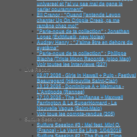
universel et j’ai vu pas mal de gens le
parler couramment"
Eli Cranor : "Quand j’entends Levon
chanter Up On Cripple Creek, ça me
ramène chez moi"
"Parle-nous de ta collection" : Jonathan
Lopez (ExitMusik, new Noise)
Audrey Henry : "J’aime être en dehors du
système"
"Parle-nous de ta collection" : Philippe
Blache (Triple Moon Records, Igloo Mag)
Voir toutes les interviews (227)
Live Report
02.07.2026 - Girls In Hawaii + Pulp - Festival
Beauregard (Hérouville Saint-Clair)
13.12.2025 - Dominique A + Meimuna -
L’Antipode (Rennes)
17.10.2025 - The Limiñanas + Maxwell
Farrington & Le SuperHomard - La
Nouvelle Vague (Saint-Malo)
Voir tous les compte-rendus (205)
Sulfure Sessions
Sulfure Session #3 : Mei feat. Miqi O.
(France) - Le Vent Se Lève, 1/04/2019
Sulfure Session #2 : The Eye of Time