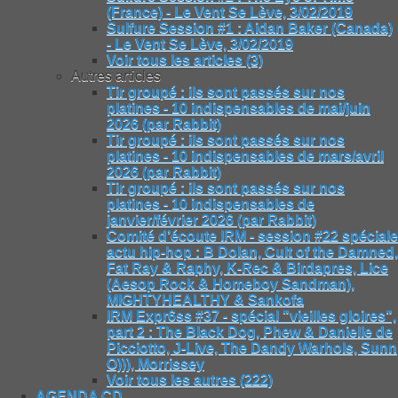
(France) - Le Vent Se Lève, 3/02/2019
Sulfure Session #1 : Aidan Baker (Canada)
- Le Vent Se Lève, 3/02/2019
Voir tous les articles (3)
Autres articles
Tir groupé : ils sont passés sur nos
platines - 10 indispensables de mai/juin
2026 (par Rabbit)
Tir groupé : ils sont passés sur nos
platines - 10 indispensables de mars/avril
2026 (par Rabbit)
Tir groupé : ils sont passés sur nos
platines - 10 indispensables de
janvier/février 2026 (par Rabbit)
Comité d’écoute IRM - session #22 spéciale
actu hip-hop : B Dolan, Cult of the Damned,
Fat Ray & Raphy, K-Rec & Birdapres, Lice
(Aesop Rock & Homeboy Sandman),
MIGHTYHEALTHY & Sankofa
IRM Expr6ss #37 - spécial "vieilles gloires",
part 2 : The Black Dog, Phew & Danielle de
Picciotto, J-Live, The Dandy Warhols, Sunn
O))), Morrissey
Voir tous les autres (222)
AGENDA CD