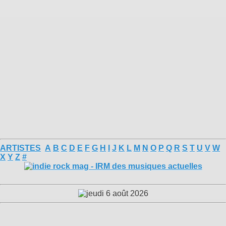
ARTISTES
A
B
C
D
E
F
G
H
I
J
K
L
M
N
O
P
Q
R
S
T
U
V
W
X
Y
Z
#