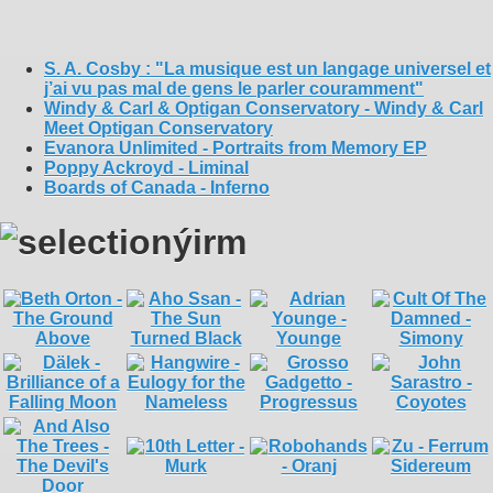
S. A. Cosby : "La musique est un langage universel et
j’ai vu pas mal de gens le parler couramment"
Windy & Carl & Optigan Conservatory - Windy & Carl
Meet Optigan Conservatory
Evanora Unlimited - Portraits from Memory EP
Poppy Ackroyd - Liminal
Boards of Canada - Inferno