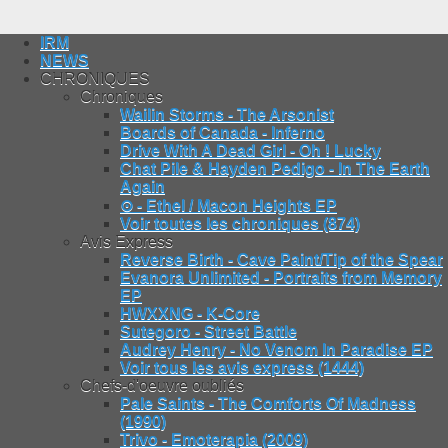
IRM
NEWS
CHRONIQUES
Chroniques
Wailin Storms - The Arsonist
Boards of Canada - Inferno
Drive With A Dead Girl - Oh ! Lucky
Chat Pile & Hayden Pedigo - In The Earth
Again
⊙ - Ethel / Macon Heights EP
Voir toutes les chroniques (874)
Avis Express
Reverse Birth - Cave Paint/Tip of the Spear
Evanora Unlimited - Portraits from Memory
EP
HWXXNG - K-Core
Sutegoro - Street Battle
Audrey Henry - No Venom In Paradise EP
Voir tous les avis express (1444)
Chefs-d'oeuvre oubliés
Pale Saints - The Comforts Of Madness
(1990)
Trivo - Emoterapia (2009)