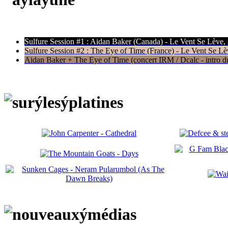
Sulfure Session #1 : Aidan Baker (Canada) - Le Vent Se Lève,
Sulfure Session #2 : The Eye of Time (France) - Le Vent Se Lè
Aidan Baker + The Eye of Time (concert IRM / Dcalc - intro du 