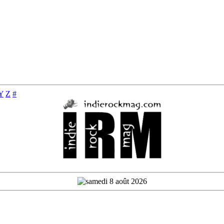
Y
Z
#