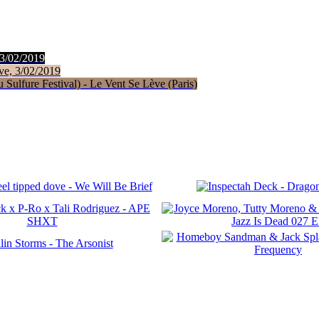
 3/02/2019
ve, 3/02/2019
Sulfure Festival) - Le Vent Se Lève (Paris)