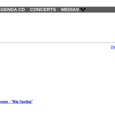
AGENDA CD
CONCERTS
MEDIAS
[
W
sson - ’Big Spring’