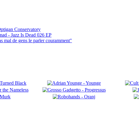
ptigan Conservatory
mad - Jazz Is Dead 026 EP
pas mal de gens le parler couramment"