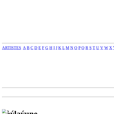
ARTISTES
A
B
C
D
E
F
G
H
I
J
K
L
M
N
O
P
Q
R
S
T
U
V
W
X