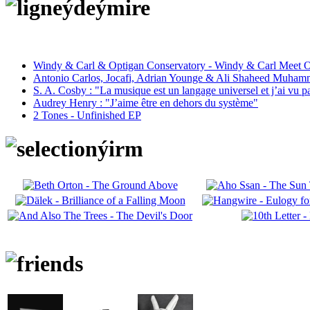
Windy & Carl & Optigan Conservatory - Windy & Carl Meet O
Antonio Carlos, Jocafi, Adrian Younge & Ali Shaheed Muham
S. A. Cosby : "La musique est un langage universel et j’ai vu 
Audrey Henry : "J’aime être en dehors du système"
2 Tones - Unfinished EP