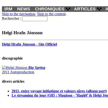
IRM
NEWS
CHRONIQUES
ARTICLES
Skip to the navigation
.
Skip to the content
.
Rechercher :
Helgi Hrafn Jónsson
Helgi Hrafn Jónsson - Site Officiel
discographie
Big Spring
2011 Autoproduction
divers articles
2011, entre voyage initiatique et valeurs sûres (album part)
Le streaming du jour #185 : Mugison - ’Haglél’ & Helgi Jón