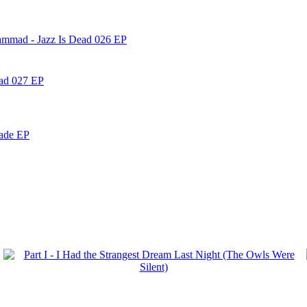
ammad - Jazz Is Dead 026 EP
ead 027 EP
nade EP