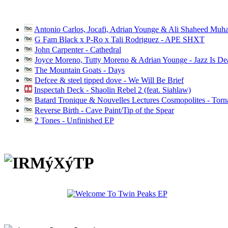
Antonio Carlos, Jocafi, Adrian Younge & Ali Shaheed Muh
G Fam Black x P-Ro x Tali Rodriguez - APE SHXT
John Carpenter - Cathedral
Joyce Moreno, Tutty Moreno & Adrian Younge - Jazz Is D
The Mountain Goats - Days
Defcee & steel tipped dove - We Will Be Brief
Inspectah Deck - Shaolin Rebel 2 (feat. Siahlaw)
Batard Tronique & Nouvelles Lectures Cosmopolites - Tor
Reverse Birth - Cave Paint/Tip of the Spear
2 Tones - Unfinished EP