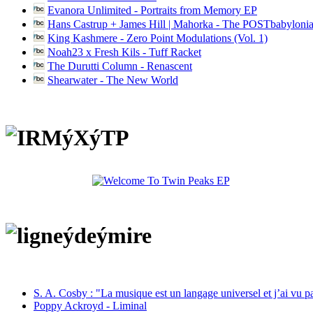
Evanora Unlimited - Portraits from Memory EP
Hans Castrup + James Hill | Mahorka - The POSTbabylonia
King Kashmere - Zero Point Modulations (Vol. 1)
Noah23 x Fresh Kils - Tuff Racket
The Durutti Column - Renascent
Shearwater - The New World
S. A. Cosby : "La musique est un langage universel et j’ai vu 
Poppy Ackroyd - Liminal