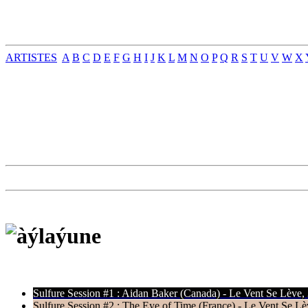
ARTISTES
A
B
C
D
E
F
G
H
I
J
K
L
M
N
O
P
Q
R
S
T
U
V
W
X
Sulfure Session #1 : Aidan Baker (Canada) - Le Vent Se Lève,
Sulfure Session #2 : The Eye of Time (France) - Le Vent Se Lè