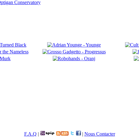
ptigan Conservatory
F.A.Q
|
|
Nous Contacter