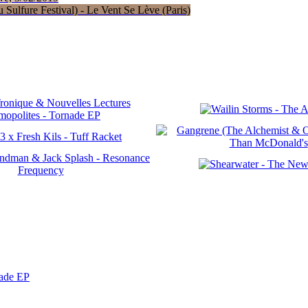
Sulfure Festival) - Le Vent Se Lève (Paris)
nade EP