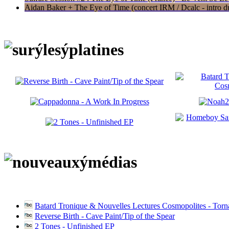
Aidan Baker + The Eye of Time (concert IRM / Dcalc - intro du 
Batard Tronique & Nouvelles Lectures Cosmopolites - Tor
Reverse Birth - Cave Paint/Tip of the Spear
2 Tones - Unfinished EP