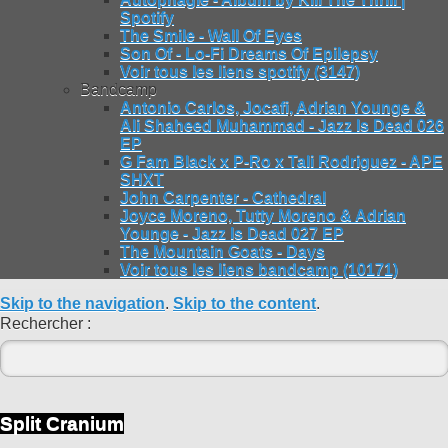
Spotify
The Smile - Wall Of Eyes
Son Of - Lo-Fi Dreams Of Epilepsy
Voir tous les liens spotify (3147)
Bandcamp
Antonio Carlos, Jocafi, Adrian Younge &
Ali Shaheed Muhammad - Jazz Is Dead 026
EP
G Fam Black x P-Ro x Tali Rodriguez - APE
SHXT
John Carpenter - Cathedral
Joyce Moreno, Tutty Moreno & Adrian
Younge - Jazz Is Dead 027 EP
The Mountain Goats - Days
Voir tous les liens bandcamp (10171)
Skip to the navigation
.
Skip to the content
.
Rechercher :
Split Cranium