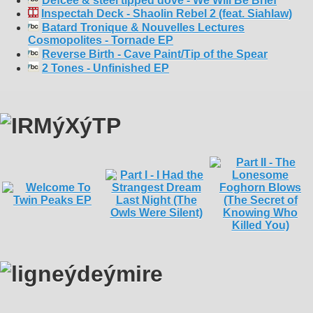
Defcee & steel tipped dove - We Will Be Brief
Inspectah Deck - Shaolin Rebel 2 (feat. Siahlaw)
Batard Tronique & Nouvelles Lectures
Cosmopolites - Tornade EP
Reverse Birth - Cave Paint/Tip of the Spear
2 Tones - Unfinished EP