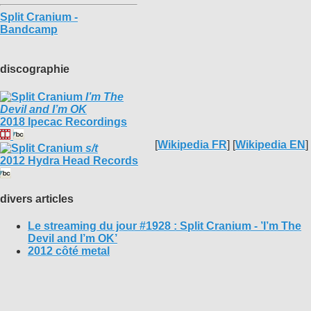
Split Cranium -
Bandcamp
discographie
I’m The
Devil and I’m OK
2018 Ipecac Recordings
[
Wikipedia FR
] [
Wikipedia EN
]
s/t
2012 Hydra Head Records
divers articles
Le streaming du jour #1928 : Split Cranium - ’I’m The
Devil and I’m OK’
2012 côté metal