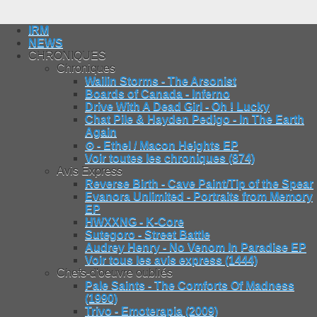
IRM
NEWS
CHRONIQUES
Chroniques
Wailin Storms - The Arsonist
Boards of Canada - Inferno
Drive With A Dead Girl - Oh ! Lucky
Chat Pile & Hayden Pedigo - In The Earth
Again
⊙ - Ethel / Macon Heights EP
Voir toutes les chroniques (874)
Avis Express
Reverse Birth - Cave Paint/Tip of the Spear
Evanora Unlimited - Portraits from Memory
EP
HWXXNG - K-Core
Sutegoro - Street Battle
Audrey Henry - No Venom In Paradise EP
Voir tous les avis express (1444)
Chefs-d'oeuvre oubliés
Pale Saints - The Comforts Of Madness
(1990)
Trivo - Emoterapia (2009)