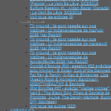
(France) - Le Vent Se Lève, 3/02/2019
Sulfure Session #1 : Aidan Baker (Canada)
- Le Vent Se Lève, 3/02/2019
Voir tous les articles (3)
Autres articles
Tir groupé : ils sont passés sur nos
platines - 10 indispensables de mai/juin
2026 (par Rabbit)
Tir groupé : ils sont passés sur nos
platines - 10 indispensables de mars/avril
2026 (par Rabbit)
Tir groupé : ils sont passés sur nos
platines - 10 indispensables de
janvier/février 2026 (par Rabbit)
Comité d’écoute IRM - session #22 spéciale
actu hip-hop : B Dolan, Cult of the Damned,
Fat Ray & Raphy, K-Rec & Birdapres, Lice
(Aesop Rock & Homeboy Sandman),
MIGHTYHEALTHY & Sankofa
IRM Expr6ss #37 - spécial "vieilles gloires",
part 2 : The Black Dog, Phew & Danielle de
Picciotto, J-Live, The Dandy Warhols, Sunn
O))), Morrissey
Voir tous les autres (222)
AGENDA CD