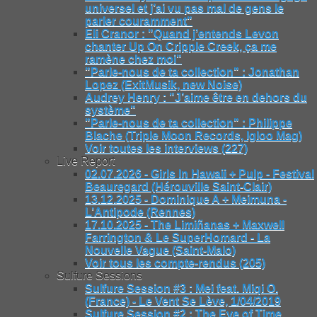
universel et j’ai vu pas mal de gens le
parler couramment"
Eli Cranor : "Quand j’entends Levon
chanter Up On Cripple Creek, ça me
ramène chez moi"
"Parle-nous de ta collection" : Jonathan
Lopez (ExitMusik, new Noise)
Audrey Henry : "J’aime être en dehors du
système"
"Parle-nous de ta collection" : Philippe
Blache (Triple Moon Records, Igloo Mag)
Voir toutes les interviews (227)
Live Report
02.07.2026 - Girls In Hawaii + Pulp - Festival
Beauregard (Hérouville Saint-Clair)
13.12.2025 - Dominique A + Meimuna -
L’Antipode (Rennes)
17.10.2025 - The Limiñanas + Maxwell
Farrington & Le SuperHomard - La
Nouvelle Vague (Saint-Malo)
Voir tous les compte-rendus (205)
Sulfure Sessions
Sulfure Session #3 : Mei feat. Miqi O.
(France) - Le Vent Se Lève, 1/04/2019
Sulfure Session #2 : The Eye of Time