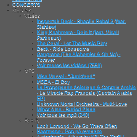
CONCERTS
MEDIAS
Vidéos
Inspectah Deck - Shaolin Rebel 2 (feat.
Siahlaw)
King Kashmere - Doin It (feat. Micall
Parknsun)
The Coral - Let The Music Play
Beck - Ride Lonesome
Gangrene (The Alchemist & Oh No) -
Forever
Voir toutes les vidéos (7559)
MP3
Miss Marvel - "Junkfood"
MSEA - Ei Boy
La Propagande Asiatique & Captain Arabia
- Le Miracle Rap Français (Captain Arabia
EP)
Unknown Mortal Orchestra - Multi-Love
Minor Alps - Buried Plans
Voir tous les mp3 (240)
Spotify
Loch Lomond - We Go There Often
Haermape - Pop på svenska
Autophagie - Album by Kill The Thrill |