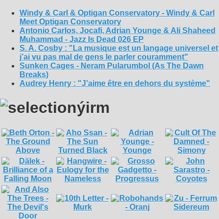
Windy & Carl & Optigan Conservatory - Windy & Carl
Meet Optigan Conservatory
Antonio Carlos, Jocafi, Adrian Younge & Ali Shaheed
Muhammad - Jazz Is Dead 026 EP
S. A. Cosby : "La musique est un langage universel et
j’ai vu pas mal de gens le parler couramment"
Sunken Cages - Neram Pularumbol (As The Dawn
Breaks)
Audrey Henry : "J’aime être en dehors du système"