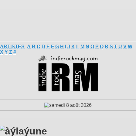
ARTISTES
A
B
C
D
E
F
G
H
I
J
K
L
M
N
O
P
Q
R
S
T
U
V
W
X
Y
Z
#