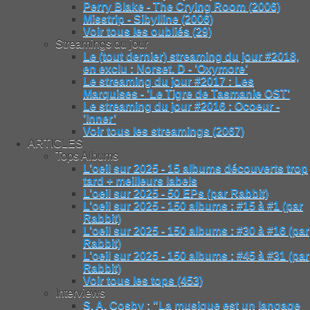
Perry Blake - The Crying Room (2006)
Misstrip - Sibylline (2006)
Voir tous les oubliés (29)
Streamings du jour
Le (tout dernier) streaming du jour #2018,
en exclu : Norset. D - ’Oxymore’
Le streaming du jour #2017 : Les
Marquises - ’Le Tigre de Tasmanie OST’
Le streaming du jour #2016 : Ocoeur -
’Inner’
Voir tous les streamings (2067)
ARTICLES
Tops Albums
L’oeil sur 2025 - 15 albums découverts trop
tard + meilleurs labels
L’oeil sur 2025 - 50 EPs (par Rabbit)
L’oeil sur 2025 - 150 albums : #15 à #1 (par
Rabbit)
L’oeil sur 2025 - 150 albums : #30 à #16 (par
Rabbit)
L’oeil sur 2025 - 150 albums : #45 à #31 (par
Rabbit)
Voir tous les tops (453)
Interviews
S. A. Cosby : "La musique est un langage