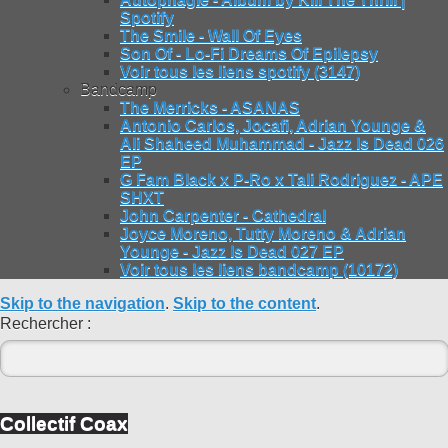
Spotify
The Smile - Wall Of Eyes
Son Of - Lo-Fi Dreams Of Epilepsy
Voir tous les liens spotify (3147)
Bandcamp
The Merricks - ASANAS
Antonio Carlos, Jocafi, Adrian Younge &
Ali Shaheed Muhammad - Jazz Is Dead 026
EP
G Fam Black x P-Ro x Tali Rodriguez - APE
SHXT
John Carpenter - Cathedral
Joyce Moreno, Tutty Moreno & Adrian
Younge - Jazz Is Dead 027 EP
Voir tous les liens bandcamp (10172)
Skip to the navigation
.
Skip to the content
.
Rechercher :
Collectif Coax