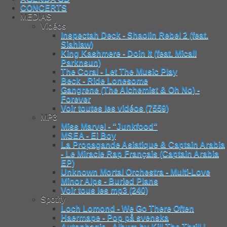
CONCERTS
MEDIAS
Vidéos
Inspectah Deck - Shaolin Rebel 2 (feat.
Siahlaw)
King Kashmere - Doin It (feat. Micall
Parknsun)
The Coral - Let The Music Play
Beck - Ride Lonesome
Gangrene (The Alchemist & Oh No) -
Forever
Voir toutes les vidéos (7559)
MP3
Miss Marvel - "Junkfood"
MSEA - Ei Boy
La Propagande Asiatique & Captain Arabia
- Le Miracle Rap Français (Captain Arabia
EP)
Unknown Mortal Orchestra - Multi-Love
Minor Alps - Buried Plans
Voir tous les mp3 (240)
Spotify
Loch Lomond - We Go There Often
Haermape - Pop på svenska
Autophagie - Album by Kill The Thrill |