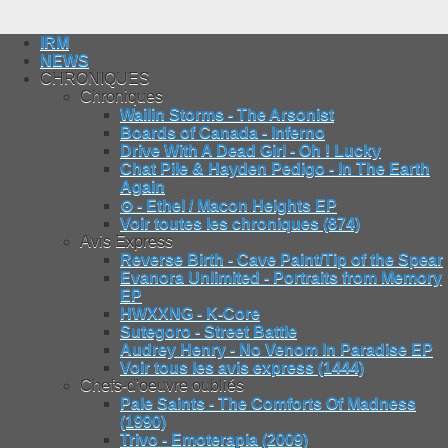
IRM
NEWS
CHRONIQUES
Chroniques
Wailin Storms - The Arsonist
Boards of Canada - Inferno
Drive With A Dead Girl - Oh ! Lucky
Chat Pile & Hayden Pedigo - In The Earth
Again
⊙ - Ethel / Macon Heights EP
Voir toutes les chroniques (874)
Avis Express
Reverse Birth - Cave Paint/Tip of the Spear
Evanora Unlimited - Portraits from Memory
EP
HWXXNG - K-Core
Sutegoro - Street Battle
Audrey Henry - No Venom In Paradise EP
Voir tous les avis express (1444)
Chefs-d'oeuvre oubliés
Pale Saints - The Comforts Of Madness
(1990)
Trivo - Emoterapia (2009)