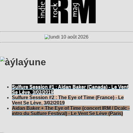
Sulfure Session #1 : Aidan Baker (Canada) - Le Vent
Se Lève, 3/02/2019
Sulfure Session #2 : The Eye of Time (France) - Le
Vent Se Lève, 3/02/2019
Aidan Baker + The Eye of Time (concert IRM / Dcalc -
intro du Sulfure Festival) - Le Vent Se Lève (Paris)