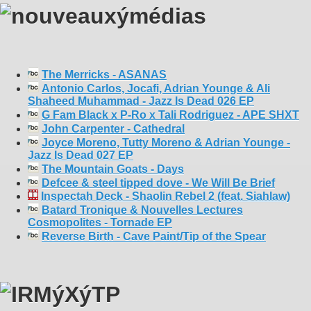
The Merricks - ASANAS
Antonio Carlos, Jocafi, Adrian Younge & Ali
Shaheed Muhammad - Jazz Is Dead 026 EP
G Fam Black x P-Ro x Tali Rodriguez - APE SHXT
John Carpenter - Cathedral
Joyce Moreno, Tutty Moreno & Adrian Younge -
Jazz Is Dead 027 EP
The Mountain Goats - Days
Defcee & steel tipped dove - We Will Be Brief
Inspectah Deck - Shaolin Rebel 2 (feat. Siahlaw)
Batard Tronique & Nouvelles Lectures
Cosmopolites - Tornade EP
Reverse Birth - Cave Paint/Tip of the Spear