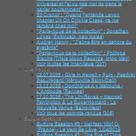
universel et j’ai vu pas mal de gens le
parler couramment"
Eli Cranor : "Quand j’entends Levon
chanter Up On Cripple Creek, ça me
ramène chez moi"
"Parle-nous de ta collection" : Jonathan
Lopez (ExitMusik, new Noise)
Audrey Henry : "J’aime être en dehors du
système"
"Parle-nous de ta collection" : Philippe
Blache (Triple Moon Records, Igloo Mag)
Voir toutes les interviews (227)
Live Report
02.07.2026 - Girls In Hawaii + Pulp - Festival
Beauregard (Hérouville Saint-Clair)
13.12.2025 - Dominique A + Meimuna -
L’Antipode (Rennes)
17.10.2025 - The Limiñanas + Maxwell
Farrington & Le SuperHomard - La
Nouvelle Vague (Saint-Malo)
Voir tous les compte-rendus (205)
Sulfure Sessions
Sulfure Session #3 : Mei feat. Miqi O.
(France) - Le Vent Se Lève, 1/04/2019
Sulfure Session #2 : The Eye of Time