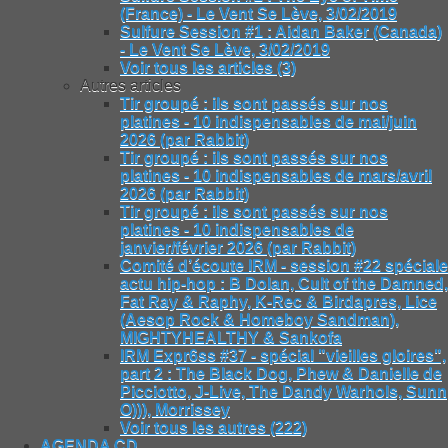
(France) - Le Vent Se Lève, 3/02/2019
Sulfure Session #1 : Aidan Baker (Canada)
- Le Vent Se Lève, 3/02/2019
Voir tous les articles (3)
Autres articles
Tir groupé : ils sont passés sur nos
platines - 10 indispensables de mai/juin
2026 (par Rabbit)
Tir groupé : ils sont passés sur nos
platines - 10 indispensables de mars/avril
2026 (par Rabbit)
Tir groupé : ils sont passés sur nos
platines - 10 indispensables de
janvier/février 2026 (par Rabbit)
Comité d’écoute IRM - session #22 spéciale
actu hip-hop : B Dolan, Cult of the Damned,
Fat Ray & Raphy, K-Rec & Birdapres, Lice
(Aesop Rock & Homeboy Sandman),
MIGHTYHEALTHY & Sankofa
IRM Expr6ss #37 - spécial "vieilles gloires",
part 2 : The Black Dog, Phew & Danielle de
Picciotto, J-Live, The Dandy Warhols, Sunn
O))), Morrissey
Voir tous les autres (222)
AGENDA CD