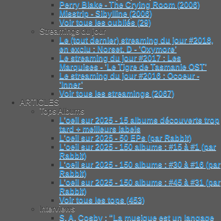
Perry Blake - The Crying Room (2006)
Misstrip - Sibylline (2006)
Voir tous les oubliés (29)
Streamings du jour
Le (tout dernier) streaming du jour #2018,
en exclu : Norset. D - ’Oxymore’
Le streaming du jour #2017 : Les
Marquises - ’Le Tigre de Tasmanie OST’
Le streaming du jour #2016 : Ocoeur -
’Inner’
Voir tous les streamings (2067)
ARTICLES
Tops Albums
L’oeil sur 2025 - 15 albums découverts trop
tard + meilleurs labels
L’oeil sur 2025 - 50 EPs (par Rabbit)
L’oeil sur 2025 - 150 albums : #15 à #1 (par
Rabbit)
L’oeil sur 2025 - 150 albums : #30 à #16 (par
Rabbit)
L’oeil sur 2025 - 150 albums : #45 à #31 (par
Rabbit)
Voir tous les tops (453)
Interviews
S. A. Cosby : "La musique est un langage