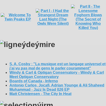
S. A. Cosby : "La musique est un langage universel et
j’ai vu pas mal de gens le parler couramment"
Windy & Carl & Optigan Conservatory - Windy & Carl
Meet Optigan Conservatory
Boards of Canada - Inferno
Antonio Carlos, Jocafi, Adrian Younge & Ali Shaheed
Muhammad - Jazz Is Dead 026 EP
Matt Christensen - The City In Heat