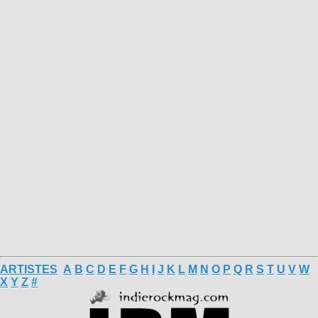
ARTISTES
A
B
C
D
E
F
G
H
I
J
K
L
M
N
O
P
Q
R
S
T
U
V
W
X
Y
Z
#