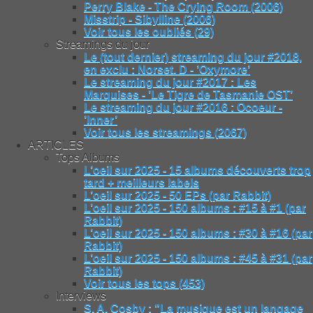
Perry Blake - The Crying Room (2006)
Misstrip - Sibylline (2006)
Voir tous les oubliés (29)
Streamings du jour
Le (tout dernier) streaming du jour #2018,
en exclu : Norset. D - ’Oxymore’
Le streaming du jour #2017 : Les
Marquises - ’Le Tigre de Tasmanie OST’
Le streaming du jour #2016 : Ocoeur -
’Inner’
Voir tous les streamings (2067)
ARTICLES
Tops Albums
L’oeil sur 2025 - 15 albums découverts trop
tard + meilleurs labels
L’oeil sur 2025 - 50 EPs (par Rabbit)
L’oeil sur 2025 - 150 albums : #15 à #1 (par
Rabbit)
L’oeil sur 2025 - 150 albums : #30 à #16 (par
Rabbit)
L’oeil sur 2025 - 150 albums : #45 à #31 (par
Rabbit)
Voir tous les tops (453)
Interviews
S. A. Cosby : "La musique est un langage