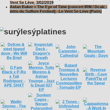
Vent Se Lève, 3/02/2019
Aidan Baker + The Eye of Time (concert IRM / Dcalc -
intro du Sulfure Festival) - Le Vent Se Lève (Paris)