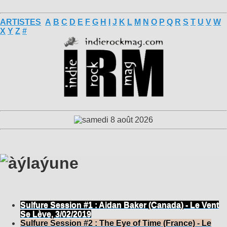
ARTISTES
A
B
C
D
E
F
G
H
I
J
K
L
M
N
O
P
Q
R
S
T
U
V
W
X
Y
Z
#
Sulfure Session #1 : Aidan Baker (Canada) - Le Vent
Se Lève, 3/02/2019
Sulfure Session #2 : The Eye of Time (France) - Le