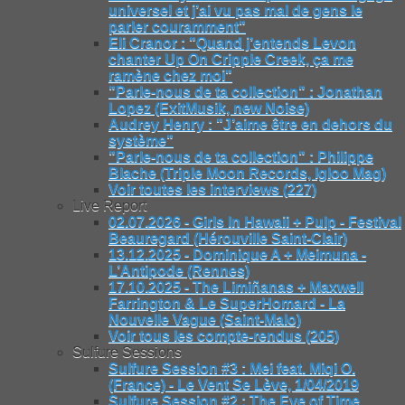
universel et j’ai vu pas mal de gens le
parler couramment"
Eli Cranor : "Quand j’entends Levon
chanter Up On Cripple Creek, ça me
ramène chez moi"
"Parle-nous de ta collection" : Jonathan
Lopez (ExitMusik, new Noise)
Audrey Henry : "J’aime être en dehors du
système"
"Parle-nous de ta collection" : Philippe
Blache (Triple Moon Records, Igloo Mag)
Voir toutes les interviews (227)
Live Report
02.07.2026 - Girls In Hawaii + Pulp - Festival
Beauregard (Hérouville Saint-Clair)
13.12.2025 - Dominique A + Meimuna -
L’Antipode (Rennes)
17.10.2025 - The Limiñanas + Maxwell
Farrington & Le SuperHomard - La
Nouvelle Vague (Saint-Malo)
Voir tous les compte-rendus (205)
Sulfure Sessions
Sulfure Session #3 : Mei feat. Miqi O.
(France) - Le Vent Se Lève, 1/04/2019
Sulfure Session #2 : The Eye of Time