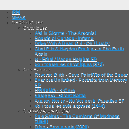
IRM
NEWS
CHRONIQUES
Chroniques
Wailin Storms - The Arsonist
Boards of Canada - Inferno
Drive With A Dead Girl - Oh ! Lucky
Chat Pile & Hayden Pedigo - In The Earth
Again
⊙ - Ethel / Macon Heights EP
Voir toutes les chroniques (874)
Avis Express
Reverse Birth - Cave Paint/Tip of the Spear
Evanora Unlimited - Portraits from Memory
EP
HWXXNG - K-Core
Sutegoro - Street Battle
Audrey Henry - No Venom In Paradise EP
Voir tous les avis express (1444)
Chefs-d'oeuvre oubliés
Pale Saints - The Comforts Of Madness
(1990)
Trivo - Emoterapia (2009)