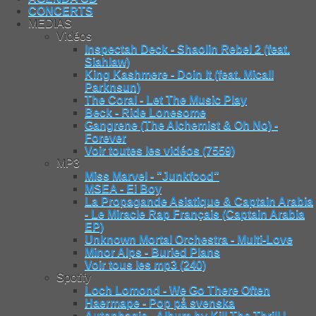
CONCERTS
MEDIAS
Vidéos
Inspectah Deck - Shaolin Rebel 2 (feat.
Siahlaw)
King Kashmere - Doin It (feat. Micall
Parknsun)
The Coral - Let The Music Play
Beck - Ride Lonesome
Gangrene (The Alchemist & Oh No) -
Forever
Voir toutes les vidéos (7559)
MP3
Miss Marvel - "Junkfood"
MSEA - Ei Boy
La Propagande Asiatique & Captain Arabia
- Le Miracle Rap Français (Captain Arabia
EP)
Unknown Mortal Orchestra - Multi-Love
Minor Alps - Buried Plans
Voir tous les mp3 (240)
Spotify
Loch Lomond - We Go There Often
Haermape - Pop på svenska
Autophagie - Album by Kill The Thrill |