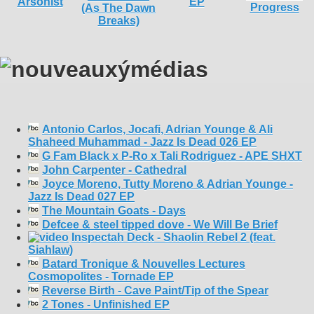
Antonio Carlos, Jocafi, Adrian Younge & Ali
Shaheed Muhammad - Jazz Is Dead 026 EP
G Fam Black x P-Ro x Tali Rodriguez - APE SHXT
John Carpenter - Cathedral
Joyce Moreno, Tutty Moreno & Adrian Younge -
Jazz Is Dead 027 EP
The Mountain Goats - Days
Defcee & steel tipped dove - We Will Be Brief
Inspectah Deck - Shaolin Rebel 2 (feat.
Siahlaw)
Batard Tronique & Nouvelles Lectures
Cosmopolites - Tornade EP
Reverse Birth - Cave Paint/Tip of the Spear
2 Tones - Unfinished EP