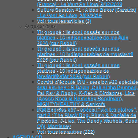
(France) - Le Vent Se Lève, 3/02/2019
Sulfure Session #1 : Aidan Baker (Canada)
- Le Vent Se Lève, 3/02/2019
Voir tous les articles (3)
Autres articles
Tir groupé : ils sont passés sur nos
platines - 10 indispensables de mai/juin
2026 (par Rabbit)
Tir groupé : ils sont passés sur nos
platines - 10 indispensables de mars/avril
2026 (par Rabbit)
Tir groupé : ils sont passés sur nos
platines - 10 indispensables de
janvier/février 2026 (par Rabbit)
Comité d’écoute IRM - session #22 spéciale
actu hip-hop : B Dolan, Cult of the Damned,
Fat Ray & Raphy, K-Rec & Birdapres, Lice
(Aesop Rock & Homeboy Sandman),
MIGHTYHEALTHY & Sankofa
IRM Expr6ss #37 - spécial "vieilles gloires",
part 2 : The Black Dog, Phew & Danielle de
Picciotto, J-Live, The Dandy Warhols, Sunn
O))), Morrissey
Voir tous les autres (222)
AGENDA CD