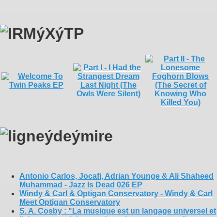
Antonio Carlos, Jocafi, Adrian Younge & Ali Shaheed
Muhammad - Jazz Is Dead 026 EP
Windy & Carl & Optigan Conservatory - Windy & Carl
Meet Optigan Conservatory
S. A. Cosby : "La musique est un langage universel et