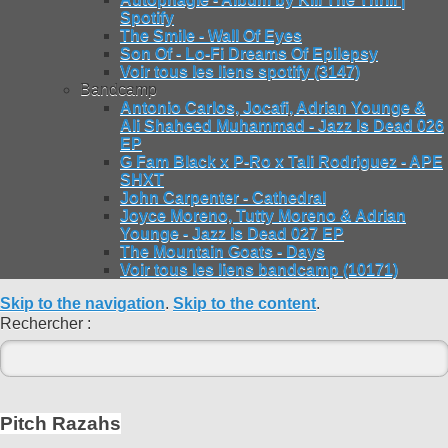
Spotify
The Smile - Wall Of Eyes
Son Of - Lo-Fi Dreams Of Epilepsy
Voir tous les liens spotify (3147)
Bandcamp
Antonio Carlos, Jocafi, Adrian Younge &
Ali Shaheed Muhammad - Jazz Is Dead 026
EP
G Fam Black x P-Ro x Tali Rodriguez - APE
SHXT
John Carpenter - Cathedral
Joyce Moreno, Tutty Moreno & Adrian
Younge - Jazz Is Dead 027 EP
The Mountain Goats - Days
Voir tous les liens bandcamp (10171)
Skip to the navigation
.
Skip to the content
.
Rechercher :
Pitch Razahs