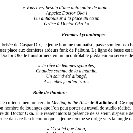
« Vous avez besoin d’une autre paire de mains.
Appelez Doctor Oka !
Un antidouleur à la place du cœur.
Grâce à Doctor Oka ! »
Femmes Lycanthropes
brisée de Caspar Dix, le jeune homme traumatisé, passe son temps à bo
ser place aux dernières ardeurs funk de l’album. La ligne de basse est irr
Doctor Oka le transformera en un incontrôlable prédateur au service de c
« Je rêve de femmes sybarites,
Chaudes comme de la dynamite.
Un soir d’été allongé,
Avec elles je m’en irai. »
Boîte de Pandore
elle curieusement un certain
Meeting in the Aisle
de
Radiohead
. Ce rap
 bon nombre de louanges que l’on peut porter au travail de studio réalisé.
ambre du Doctor Oka. Elle ressent alors la présence de sa sœur, disparue 
ésence dans ce lieu inconnu que la jeune femme se dirige vers la jungle d
« C’est ici que Luna,