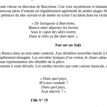
 toute vitesse en direction de Barcelone. Une voix mystérieuse et lointaine
morceau plein d’entrain est régulièrement agrémenté de petites plages 
prémices du titre suivant et de mettre en scène l’accident dont est vic
« De Saragosse à Barcelone,
Bianca aime dépasser les bornes
Sous le capot des idées noires,
Dans le rétro ça file dare-dare. »
Nue sur un Sofa
Bianca dans un tout autre contexte. Aux dernières nouvelles lancée à la
plètement étrangère. Les envolées lyriques d’un violon, le chant calme et
e représentation très détaillée de la pièce.
ents à venir décisifs. Les oreilles bercées par cette caresse musicale,
« Dans quel pays,
M’a-ton conduite ?
Dans quel pays,
Ai-je atterrie ? »
Fille N° 70