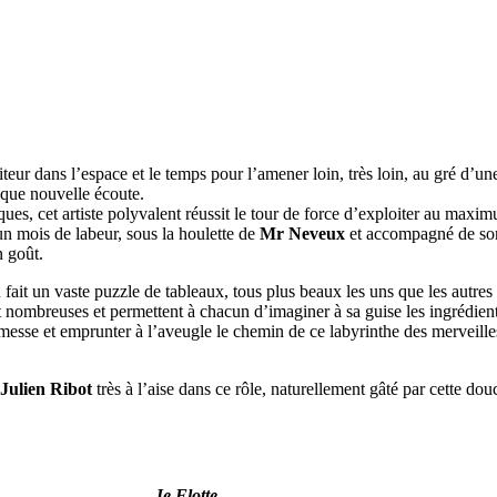
teur dans l’espace et le temps pour l’amener loin, très loin, au gré d’
aque nouvelle écoute.
ques, cet artiste polyvalent réussit le tour de force d’exploiter au maxi
un mois de labeur, sous la houlette de
Mr Neveux
et accompagné de s
n goût.
n fait un vaste puzzle de tableaux, tous plus beaux les uns que les autres 
sont nombreuses et permettent à chacun d’imaginer à sa guise les ingrédien
omesse et emprunter à l’aveugle le chemin de ce labyrinthe des merveilles
Julien Ribot
très à l’aise dans ce rôle, naturellement gâté par cette dou
Je Flotte