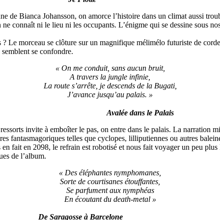
e de Bianca Johansson, on amorce l’histoire dans un climat aussi troubl
 ne connaît ni le lieu ni les occupants. L’énigme qui se dessine sous 
orceau se clôture sur un magnifique mélimélo futuriste de cordes gri
s semblent se confondre.
« On me conduit, sans aucun bruit,
A travers la jungle infinie,
La route s’arrête, je descends de la Bugati,
J’avance jusqu’au palais. »
Avalée dans le Palais
sorts invite à emboîter le pas, on entre dans le palais. La narration mise
ures fantasmagoriques telles que cyclopes, lilliputiennes ou autres balei
fait en 2098, le refrain est robotisé et nous fait voyager un peu plus
ues de l’album.
« Des éléphantes nymphomanes,
Sorte de courtisanes étouffantes,
Se parfument aux nymphéas
En écoutant du death-metal »
De Saragosse à Barcelone