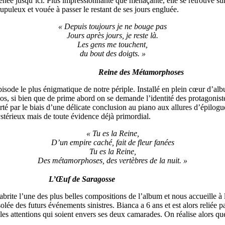
amenée jusqu’ici. Plus impressionnante que menaçante, elle se retrouve s
uleux et vouée à passer le restant de ses jours engluée.
« Depuis toujours je ne bouge pas
Jours après jours, je reste là.
Les gens me touchent,
du bout des doigts. »
Reine des Métamorphoses
isode le plus énigmatique de notre périple. Installé en plein cœur d’a
 si bien que de prime abord on se demande l’identité des protagonistes
rté par le biais d’une délicate conclusion au piano aux allures d’épilog
stérieux mais de toute évidence déjà primordial.
« Tu es la Reine,
D’un empire caché, fait de fleur fanées
Tu es la Reine,
Des métamorphoses, des vertèbres de la nuit. »
L’Œuf de Saragosse
abrite l’une des plus belles compositions de l’album et nous accueille à
olée des futurs événements sinistres. Bianca a 6 ans et est alors reliée
illes attentions qui soient envers ses deux camarades. On réalise alors 