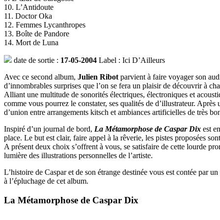
10. L’Antidoute
11. Doctor Oka
12. Femmes Lycanthropes
13. Boîte de Pandore
14. Mort de Luna
date de sortie :
17-05-2004
Label : Ici D’Ailleurs
Avec ce second album,
Julien Ribot
parvient à faire voyager son audi
d’innombrables surprises que l’on se fera un plaisir de découvrir à ch
Alliant une multitude de sonorités électriques, électroniques et acousti
comme vous pourrez le constater, ses qualités de d’illustrateur. Après 
d’union entre arrangements kitsch et ambiances artificielles de très bo
Inspiré d’un journal de bord,
La Métamorphose de Caspar Dix
est e
place. Le but est clair, faire appel à la rêverie, les pistes proposées 
A présent deux choix s’offrent à vous, se satisfaire de cette lourde pr
lumière des illustrations personnelles de l’artiste.
L’histoire de Caspar et de son étrange destinée vous est contée par un
à l’épluchage de cet album.
La Métamorphose de Caspar Dix