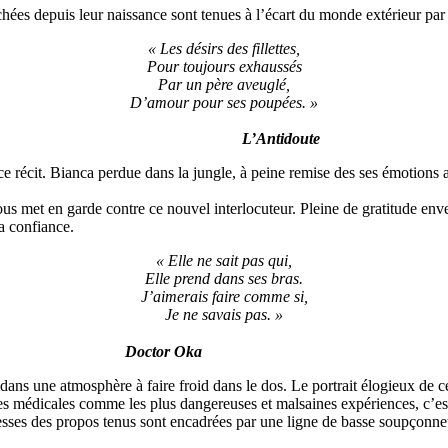
ttachées depuis leur naissance sont tenues à l’écart du monde extérieur p
« Les désirs des fillettes,
Pour toujours exhaussés
Par un père aveuglé,
D’amour pour ses poupées. »
L’Antidoute
e récit. Bianca perdue dans la jungle, à peine remise des ses émotions ap
ous met en garde contre ce nouvel interlocuteur. Pleine de gratitude enve
sa confiance.
« Elle ne sait pas qui,
Elle prend dans ses bras.
J’aimerais faire comme si,
Je ne savais pas. »
Doctor Oka
dans une atmosphère à faire froid dans le dos. Le portrait élogieux de ce
sses médicales comme les plus dangereuses et malsaines expériences, c’
esses des propos tenus sont encadrées par une ligne de basse soupçonneus