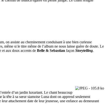
ur le chemin de Bianca égarée en pleine jungle. Le chant résigné
lbum, on assiste au cheminement conduisant à une bien curieuse
, même si le titre même de l’album ne nous laisse guère de doute. Le
ue et aux doux accents de
Belle & Sebastian
façon
Storytelling
.
 l’entrée d’un jardin luxuriant. Le chant beaucoup
 par la tête à sa sœur siamoise Luna dont on apprend seulement
que leur attachement date de leur jeunesse, une enfance au demeurant