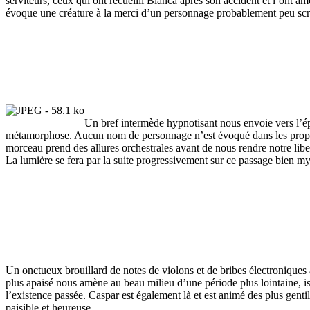
serviteurs, ceux qui ont recueilli Bianca après son accident et l’ont 
évoque une créature à la merci d’un personnage probablement peu scrup
Un bref intermède hypnotisant nous envoie vers l’ép
métamorphose. Aucun nom de personnage n’est évoqué dans les propos,
morceau prend des allures orchestrales avant de nous rendre notre libe
La lumière se fera par la suite progressivement sur ce passage bien my
Un onctueux brouillard de notes de violons et de bribes électroniques 
plus apaisé nous amène au beau milieu d’une période plus lointaine, is
l’existence passée. Caspar est également là et est animé des plus gent
paisible et heureuse.