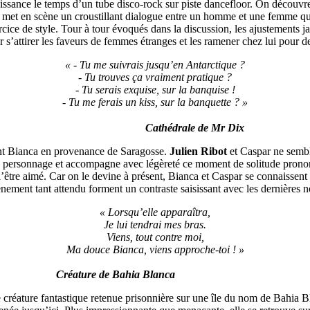
naissance le temps d’un tube disco-rock sur piste dancefloor. On découv
met en scène un croustillant dialogue entre un homme et une femme qui
rcice de style. Tour à tour évoqués dans la discussion, les ajustements ja
s’attirer les faveurs de femmes étranges et les ramener chez lui pour d
« - Tu me suivrais jusqu’en Antarctique ?
- Tu trouves ça vraiment pratique ?
- Tu serais exquise, sur la banquise !
- Tu me ferais un kiss, sur la banquette ? »
Cathédrale de Mr Dix
ant Bianca en provenance de Saragosse.
Julien Ribot
et Caspar ne sembl
re personnage et accompagne avec légèreté ce moment de solitude prononc
’être aimé. Car on le devine à présent, Bianca et Caspar se connaissent 
nement tant attendu forment un contraste saisissant avec les dernières no
« Lorsqu’elle apparaîtra,
Je lui tendrai mes bras.
Viens, tout contre moi,
Ma douce Bianca, viens approche-toi ! »
Créature de Bahia Blanca
réature fantastique retenue prisonnière sur une île du nom de Bahia Blan