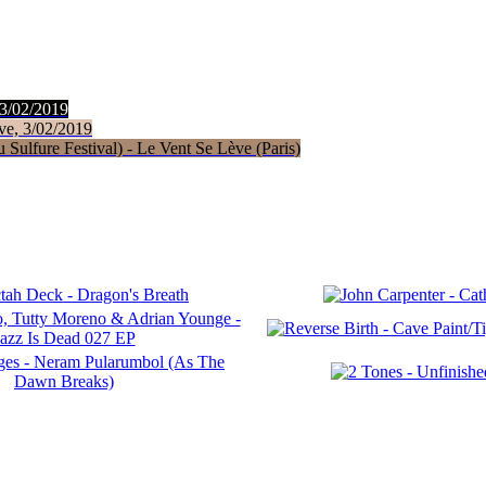
 3/02/2019
ve, 3/02/2019
Sulfure Festival) - Le Vent Se Lève (Paris)