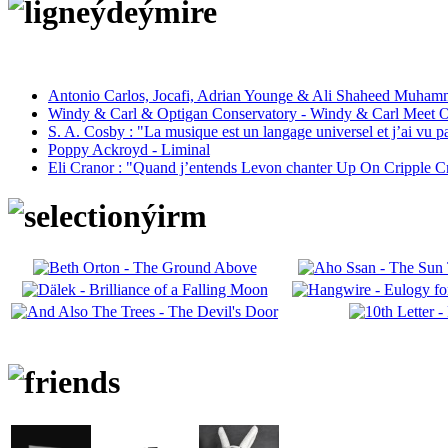
Antonio Carlos, Jocafi, Adrian Younge & Ali Shaheed Muham
Windy & Carl & Optigan Conservatory - Windy & Carl Meet O
S. A. Cosby : "La musique est un langage universel et j’ai vu 
Poppy Ackroyd - Liminal
Eli Cranor : "Quand j’entends Levon chanter Up On Cripple C