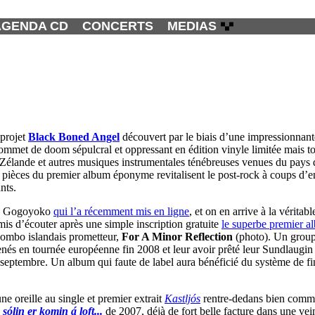
AGENDA CD
CONCERTS
MEDIAS
 projet
Black Boned Angel
découvert par le biais d’une impressionnant
ommet de doom sépulcral et oppressant en édition vinyle limitée mais t
Zélande et autres musiques instrumentales ténébreuses venues du pays du
 pièces du premier album éponyme revitalisent le post-rock à coups d’e
nts.
ing Gogoyoko
qui l’a récemment mis en ligne
, et on en arrive à la véritab
is d’écouter après une simple inscription gratuite
le superbe premier 
combo islandais prometteur,
For A Minor Reflection
(photo). Un groupe
nés en tournée européenne fin 2008 et leur avoir prêté leur Sundlaugin S
6 septembre. Un album qui faute de label aura bénéficié du système de f
e oreille au single et premier extrait
Kastljós
rentre-dedans bien comme
 sólin er komin á loft...
de 2007, déjà de fort belle facture dans une vei