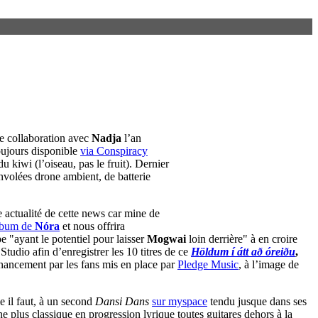
e collaboration avec
Nadja
l’an
oujours disponible
via Conspiracy
 kiwi (l’oiseau, pas le fruit). Dernier
nvolées drone ambient, de batterie
le actualité de cette news car mine de
album de
Nóra
et nous offrira
 "ayant le potentiel pour laisser
Mogwai
loin derrière" à en croire
tudio afin d’enregistrer les 10 titres de ce
Höldum í átt að óreiðu
,
inancement par les fans mis en place par
Pledge Music
, à l’image de
 il faut, à un second
Dansi Dans
sur myspace
tendu jusque dans ses
ne plus classique en progression lyrique toutes guitares dehors à la