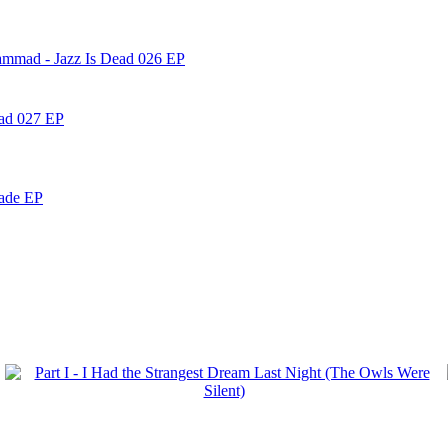
ammad - Jazz Is Dead 026 EP
ead 027 EP
nade EP