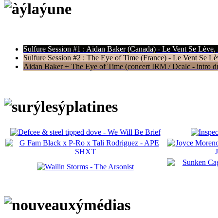
Sulfure Session #1 : Aidan Baker (Canada) - Le Vent Se Lève,
Sulfure Session #2 : The Eye of Time (France) - Le Vent Se Lè
Aidan Baker + The Eye of Time (concert IRM / Dcalc - intro du 