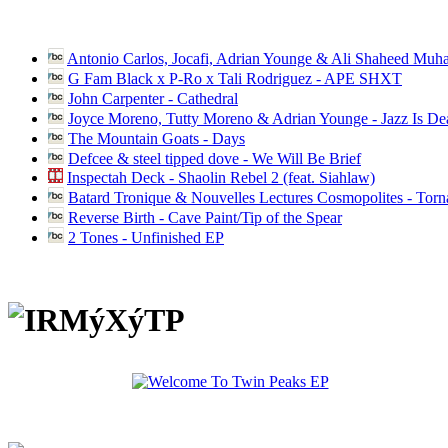
Antonio Carlos, Jocafi, Adrian Younge & Ali Shaheed Muh
G Fam Black x P-Ro x Tali Rodriguez - APE SHXT
John Carpenter - Cathedral
Joyce Moreno, Tutty Moreno & Adrian Younge - Jazz Is D
The Mountain Goats - Days
Defcee & steel tipped dove - We Will Be Brief
Inspectah Deck - Shaolin Rebel 2 (feat. Siahlaw)
Batard Tronique & Nouvelles Lectures Cosmopolites - Tor
Reverse Birth - Cave Paint/Tip of the Spear
2 Tones - Unfinished EP