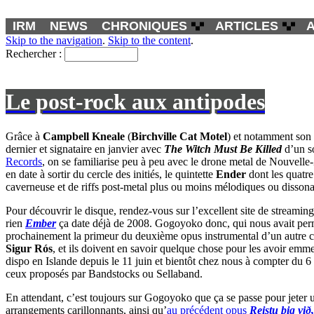
IRM
NEWS
CHRONIQUES
ARTICLES
Skip to the navigation
.
Skip to the content
.
Rechercher :
Le post-rock aux antipodes
Grâce à
Campbell Kneale
(
Birchville Cat Motel
) et notamment son
dernier et signataire en janvier avec
The Witch Must Be Killed
d’un s
Records
, on se familiarise peu à peu avec le drone metal de Nouvelle-
en date à sortir du cercle des initiés, le quintette
Ender
dont les quatre
caverneuse et de riffs post-metal plus ou moins mélodiques ou dissona
Pour découvrir le disque, rendez-vous sur l’excellent site de stream
rien
Ember
ça date déjà de 2008. Gogoyoko donc, qui nous avait perm
prochainement la primeur du deuxième opus instrumental d’un autre 
Sigur Rós
, et ils doivent en savoir quelque chose pour les avoir emme
dispo en Islande depuis le 11 juin et bientôt chez nous à compter du 
ceux proposés par Bandstocks ou Sellaband.
En attendant, c’est toujours sur Gogoyoko que ça se passe pour jeter un
arrangements carillonnants, ainsi qu’
au précédent opus
Reistu þig við,