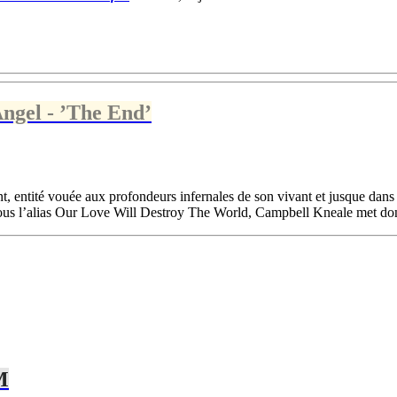
ngel - ’The End’
t, entité vouée aux profondeurs infernales de son vivant et jusque dan
 sous l’alias Our Love Will Destroy The World, Campbell Kneale met don
M