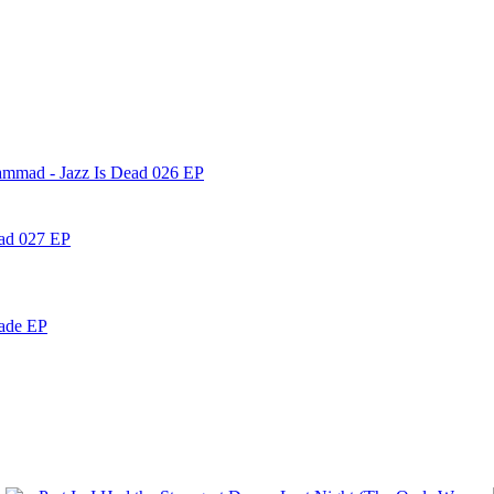
ammad - Jazz Is Dead 026 EP
ead 027 EP
nade EP