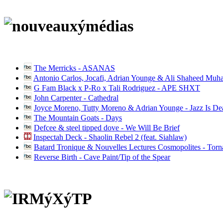
The Merricks - ASANAS
Antonio Carlos, Jocafi, Adrian Younge & Ali Shaheed Muh
G Fam Black x P-Ro x Tali Rodriguez - APE SHXT
John Carpenter - Cathedral
Joyce Moreno, Tutty Moreno & Adrian Younge - Jazz Is D
The Mountain Goats - Days
Defcee & steel tipped dove - We Will Be Brief
Inspectah Deck - Shaolin Rebel 2 (feat. Siahlaw)
Batard Tronique & Nouvelles Lectures Cosmopolites - Tor
Reverse Birth - Cave Paint/Tip of the Spear