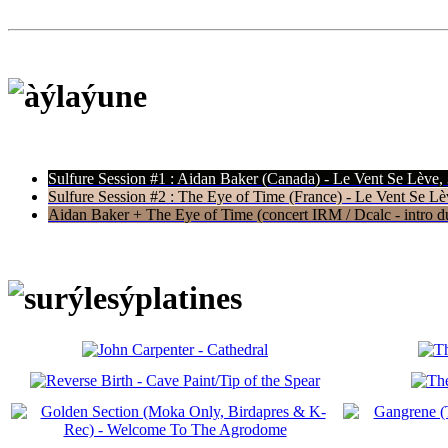
Sulfure Session #1 : Aidan Baker (Canada) - Le Vent Se Lève,
Sulfure Session #2 : The Eye of Time (France) - Le Vent Se Lè
Aidan Baker + The Eye of Time (concert IRM / Dcalc - intro du 