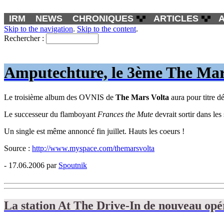
IRM
NEWS
CHRONIQUES
ARTICLES
Skip to the navigation
.
Skip to the content
.
Rechercher :
Amputechture, le 3ème The Mars 
Le troisième album des OVNIS de
The Mars Volta
aura pour titre dé
Le successeur du flamboyant
Frances the Mute
devrait sortir dans les
Un single est même annoncé fin juillet. Hauts les coeurs !
Source :
http://www.myspace.com/themarsvolta
- 17.06.2006 par
Spoutnik
La station At The Drive-In de nouveau opé