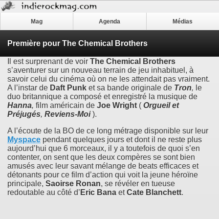
Mag
Agenda
Médias
Première pour The Chemical Brothers
Il est surprenant de voir
The Chemical Brothers
s’aventurer sur un nouveau terrain de jeu inhabituel, à
savoir celui du cinéma où on ne les attendait pas vraiment.
A l’instar de
Daft Punk
et sa bande originale de
Tron
,
le
duo britannique a composé et enregistré la musique de
Hanna
,
film américain de
Joe Wright
(
Orgueil et
Préjugés
,
Reviens-Moi
).
A l’écoute de la BO de ce long métrage disponible sur leur
Myspace
pendant quelques jours et dont il ne reste plus
aujourd’hui que 6 morceaux, il y a toutefois de quoi s’en
contenter, on sent que les deux compères se sont bien
amusés avec leur savant mélange de beats efficaces et
détonants pour ce film d’action qui voit la jeune héroïne
principale,
Saoirse Ronan
, se révéler en tueuse
redoutable au côté d’
Eric Bana
et
Cate Blanchett
.