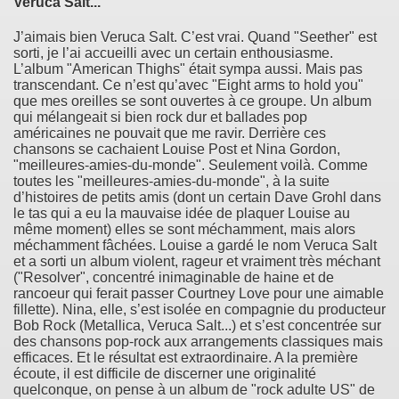
Veruca Salt...
J’aimais bien Veruca Salt. C’est vrai. Quand "Seether" est
sorti, je l’ai accueilli avec un certain enthousiasme.
L’album "American Thighs" était sympa aussi. Mais pas
transcendant. Ce n’est qu’avec "Eight arms to hold you"
que mes oreilles se sont ouvertes à ce groupe. Un album
qui mélangeait si bien rock dur et ballades pop
américaines ne pouvait que me ravir. Derrière ces
chansons se cachaient Louise Post et Nina Gordon,
"meilleures-amies-du-monde". Seulement voilà. Comme
toutes les "meilleures-amies-du-monde", à la suite
d’histoires de petits amis (dont un certain Dave Grohl dans
le tas qui a eu la mauvaise idée de plaquer Louise au
même moment) elles se sont méchamment, mais alors
méchamment fâchées. Louise a gardé le nom Veruca Salt
et a sorti un album violent, rageur et vraiment très méchant
("Resolver", concentré inimaginable de haine et de
rancoeur qui ferait passer Courtney Love pour une aimable
fillette). Nina, elle, s’est isolée en compagnie du producteur
Bob Rock (Metallica, Veruca Salt...) et s’est concentrée sur
des chansons pop-rock aux arrangements classiques mais
efficaces. Et le résultat est extraordinaire. A la première
écoute, il est difficile de discerner une originalité
quelconque, on pense à un album de "rock adulte US" de