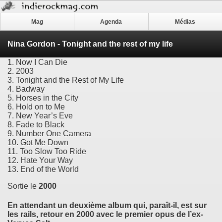
Mag
Agenda
Médias
Nina Gordon - Tonight and the rest of my life
1. Now I Can Die
2. 2003
3. Tonight and the Rest of My Life
4. Badway
5. Horses in the City
6. Hold on to Me
7. New Year’s Eve
8. Fade to Black
9. Number One Camera
10. Got Me Down
11. Too Slow Too Ride
12. Hate Your Way
13. End of the World
Sortie le
2000
En attendant un deuxième album qui, paraît-il, est sur
les rails, retour en 2000 avec le premier opus de l’ex-