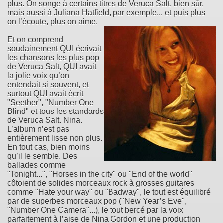
plus. On songe à certains titres de Veruca Salt, bien sûr,
mais aussi à Juliana Hatfield, par exemple... et puis plus
on l’écoute, plus on aime.
Et on comprend
soudainement QUI écrivait
les chansons les plus pop
de Veruca Salt, QUI avait
la jolie voix qu’on
entendait si souvent, et
surtout QUI avait écrit
"Seether", "Number One
Blind" et tous les standards
de Veruca Salt. Nina.
L’album n’est pas
entièrement lisse non plus.
En tout cas, bien moins
qu’il le semble. Des
ballades comme
"Tonight...", "Horses in the city" ou "End of the world"
côtoient de solides morceaux rock à grosses guitares
comme "Hate your way" ou "Badway", le tout est équilibré
par de superbes morceaux pop ("New Year’s Eve",
"Number One Camera"...), le tout bercé par la voix
parfaitement à l’aise de Nina Gordon et une production