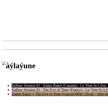
Sulfure Session #1 : Aidan Baker (Canada) - Le Vent Se Lève,
Sulfure Session #2 : The Eye of Time (France) - Le Vent Se Lè
Aidan Baker + The Eye of Time (concert IRM / Dcalc - intro du 