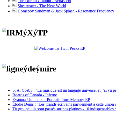
The Durutti Column - Renascent
Shearwater - The New World
Homeboy Sandman & Jack Splash - Resonance Frequency
S. A. Cosby : "La musique est un langage universel et j’ai vu 
Boards of Canada - Inferno
Evanora Unlimited - Portraits from Memory EP
Élodie Denis : "Les grands écrivains parviennent à cette union 
Tir groupé : ils sont passés sur nos platines - 10 indispensables