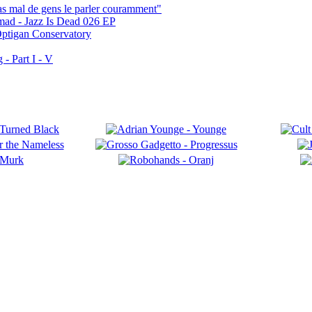
pas mal de gens le parler couramment"
mad - Jazz Is Dead 026 EP
ptigan Conservatory
- Part I - V