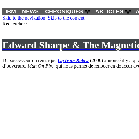
IRM
NEWS
CHRONIQUES
ARTICLES
Skip to the navigation
.
Skip to the content
.
Rechercher :
Edward Sharpe & The Magnetic 
Du successeur du remarqué
Up from Below
(2009) annoncé il y a qu
d’ouverture,
Man On Fire
, qui nous permet de renouer en douceur ave