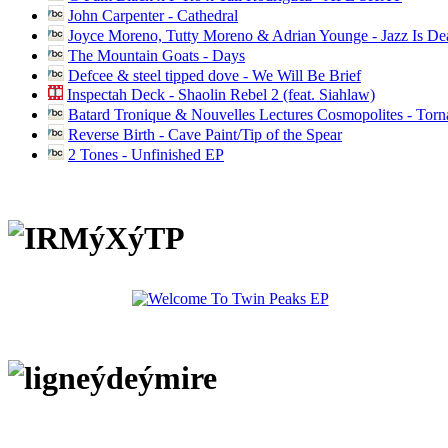
John Carpenter - Cathedral
Joyce Moreno, Tutty Moreno & Adrian Younge - Jazz Is D
The Mountain Goats - Days
Defcee & steel tipped dove - We Will Be Brief
Inspectah Deck - Shaolin Rebel 2 (feat. Siahlaw)
Batard Tronique & Nouvelles Lectures Cosmopolites - Tor
Reverse Birth - Cave Paint/Tip of the Spear
2 Tones - Unfinished EP