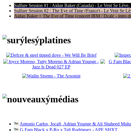
Sulfure Session #1 : Aidan Baker (Canada) - Le Vent Se Lève,
Sulfure Session #2 : The Eye of Time (France) - Le Vent Se Lè
Aidan Baker + The Eye of Time (concert IRM / Dcalc - intro du 
Antonio Carlos, Jocafi, Adrian Younge & Ali Shaheed Muh
G Fam Black x P-Ro x Tali Rodriguez - APE SHXT