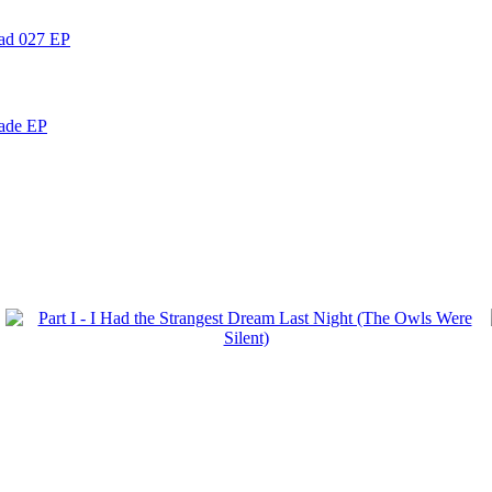
ead 027 EP
nade EP