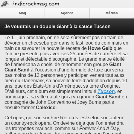
Mag
Agenda
Médias
Je voudrais un double Giant à la sauce Tucson
Le 11 juin prochain, on ne sera sûrement pas en train de
dévorer un cheeseburger dans le fast food du coin mais en
train de savourer la nouvelle recette de
Howe Gelb
que
l’on ne présente plus avec ses 25 années de carrière et sa
longue et délectable discographie. Le grand maitre étoilé
de l’americana a choisi de renommer son groupe
Giant
Giant Sand
à l’occasion d’une formule de luxe qui verra
pas moins de 12 personnes y participer, venant tout aussi
bien du Danemark, sa nouvelle terre d’adoption depuis 10
ans, que des États-Unis d’Amérique, sa terre d’origine.
D’ailleurs, cet album est simplement intitulé
Tucson
,
en
hommage à sa ville natale qui a vu grandir
Giant Sand
en
compagnie de John Convertino et Joey Burns partis
ensuite former
Calexico
.
Cet opus, qui sort sur Fire Records, est selon son auteur
un country-rock opéra. On devine déjà que l’on entendra
les trompettes mariachi comme sur
Forever And A Day
,
ballade en deux temps, trois mouvements que l’on peut