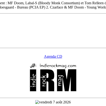
emment : MF Doom, Labal-S (Bloody Monk Consortium) et Tom Relleen d
im Moesgaard - Bureau (PCIA EP) 2. Czarface & MF Doom - Young World 
Agenda CD