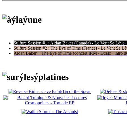
Sulfure Session #1 : Aidan Baker (Canada) - Le Vent Se Lève,
Sulfure Session #2 : The Eye of Time (France) - Le Vent Se Lè
Aidan Baker + The Eye of Time (concert IRM / Dcalc - intro du 