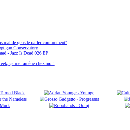
pas mal de gens le parler couramment"
ptigan Conservatory
mad - Jazz Is Dead 026 EP
reek, ça me ramène chez moi"