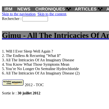
IRM
NEWS
CHRONIQUES
ARTICLES
Skip to the navigation
.
Skip to the content
.
Rechercher :
Gimu - All The Intricacies Of A
1. Will I Ever Sleep Well Again ?
2. The Endless & Recurring "What If"
3. All The Intricacies Of An Imaginary Disease
4. You Know What Those Symptoms Mean
5. You’re No Longer On Sertraline Hydrochloride
6. All The Intricacies Of An Imaginary Disease (2)
2012 - TOC
Sortie le :
30 juillet 2012