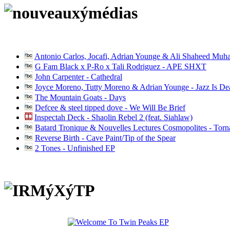
Antonio Carlos, Jocafi, Adrian Younge & Ali Shaheed Muh
G Fam Black x P-Ro x Tali Rodriguez - APE SHXT
John Carpenter - Cathedral
Joyce Moreno, Tutty Moreno & Adrian Younge - Jazz Is D
The Mountain Goats - Days
Defcee & steel tipped dove - We Will Be Brief
Inspectah Deck - Shaolin Rebel 2 (feat. Siahlaw)
Batard Tronique & Nouvelles Lectures Cosmopolites - Tor
Reverse Birth - Cave Paint/Tip of the Spear
2 Tones - Unfinished EP