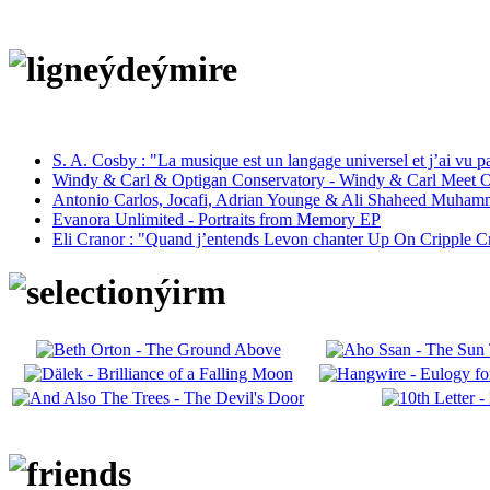
S. A. Cosby : "La musique est un langage universel et j’ai vu 
Windy & Carl & Optigan Conservatory - Windy & Carl Meet O
Antonio Carlos, Jocafi, Adrian Younge & Ali Shaheed Muham
Evanora Unlimited - Portraits from Memory EP
Eli Cranor : "Quand j’entends Levon chanter Up On Cripple C