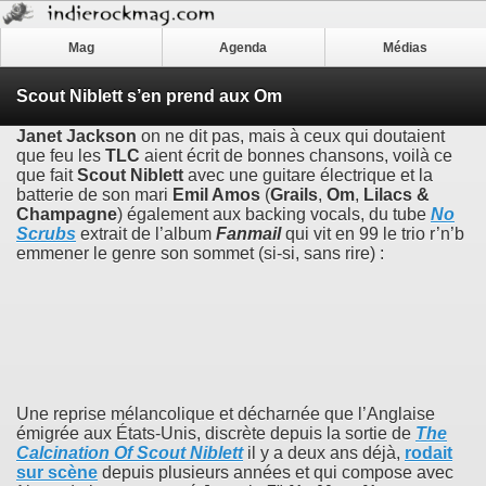
Mag
Agenda
Médias
Scout Niblett s’en prend aux Om
Janet Jackson
on ne dit pas, mais à ceux qui doutaient
que feu les
TLC
aient écrit de bonnes chansons, voilà ce
que fait
Scout Niblett
avec une guitare électrique et la
batterie de son mari
Emil Amos
(
Grails
,
Om
,
Lilacs &
Champagne
) également aux backing vocals, du tube
No
Scrubs
extrait de l’album
Fanmail
qui vit en 99 le trio r’n’b
emmener le genre son sommet (si-si, sans rire) :
Une reprise mélancolique et décharnée que l’Anglaise
émigrée aux États-Unis, discrète depuis la sortie de
The
Calcination Of Scout Niblett
il y a deux ans déjà,
rodait
sur scène
depuis plusieurs années et qui compose avec