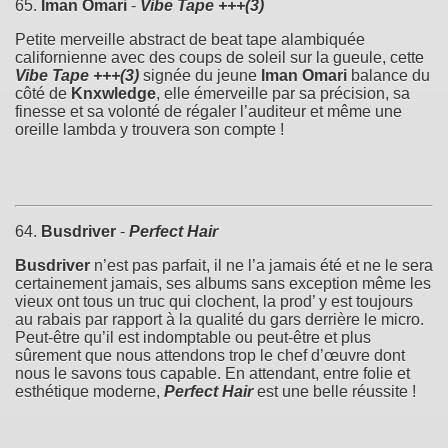
65.
Iman Omari
-
Vibe Tape +​+​+​(​3)
Petite merveille abstract de beat tape alambiquée
californienne avec des coups de soleil sur la gueule, cette
Vibe Tape +​+​+​(​3)
signée du jeune
Iman Omari
balance du
côté de
Knxwledge
, elle émerveille par sa précision, sa
finesse et sa volonté de régaler l’auditeur et même une
oreille lambda y trouvera son compte !
64.
Busdriver
-
Perfect Hair
Busdriver
n’est pas parfait, il ne l’a jamais été et ne le sera
certainement jamais, ses albums sans exception même les
vieux ont tous un truc qui clochent, la prod’ y est toujours
au rabais par rapport à la qualité du gars derrière le micro.
Peut-être qu’il est indomptable ou peut-être et plus
sûrement que nous attendons trop le chef d’œuvre dont
nous le savons tous capable. En attendant, entre folie et
esthétique moderne,
Perfect Hair
est une belle réussite !