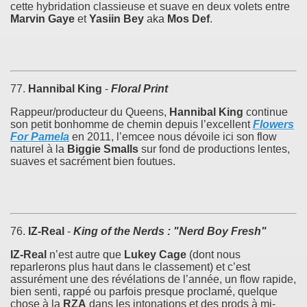
cette hybridation classieuse et suave en deux volets entre
Marvin Gaye
et
Yasiin Bey
aka
Mos Def
.
77.
Hannibal King
-
Floral Print
Rappeur/producteur du Queens,
Hannibal King
continue
son petit bonhomme de chemin depuis l’excellent
Flowers
For Pamela
en 2011, l’emcee nous dévoile ici son flow
naturel à la
Biggie Smalls
sur fond de productions lentes,
suaves et sacrément bien foutues.
76.
IZ-Real
-
King of the Nerds : "Nerd Boy Fresh"
IZ-Real
n’est autre que
Lukey Cage
(dont nous
reparlerons plus haut dans le classement) et c’est
assurément une des révélations de l’année, un flow rapide,
bien senti, rappé ou parfois presque proclamé, quelque
chose à la
RZA
dans les intonations et des prods à mi-