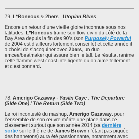
79.
L*Roneous
&
2bers
-
Utopian Blues
Encore un retour d’une vieille gloire inconnue sous nos
latitudes,
L*Roneous
traine son flow divin du côté de la
Bay Area depuis la fin des 90’s (son
Purposely Powerful
de 2004 est d’ailleurs fortement conseillé) et cette année il
a choisi de s’acoquiner avec
2bers
, un duo
emcee/beatmaker qui assure bien le taff. Le résultat ranime
cette flamme west coast intelligente qu’on aime tellement
et c’est bonnard.
78.
Amerigo Gazaway
-
Yasiin Gaye : The Departure
(Side One)
/
The Return (Side Two)
Le roi incontesté du mashup,
Amerigo Gazaway
, pour
l’ensemble de son œuvre mérite une place dans ce
classement surtout que son année 2014 (sa
dernière
sortie
sur le thème de
James Brown
n’étant pas piquée
des hannetons) aura été passionnante, notamment avec