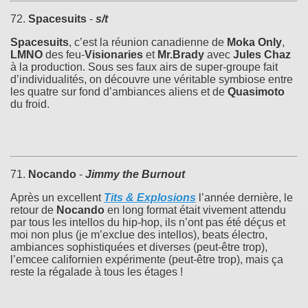
72.
Spacesuits
-
s/t
Spacesuits
, c’est la réunion canadienne de
Moka Only
,
LMNO
des feu-
Visionaries
et
Mr.Brady
avec
Jules Chaz
à la production. Sous ses faux airs de super-groupe fait
d’individualités, on découvre une véritable symbiose entre
les quatre sur fond d’ambiances aliens et de
Quasimoto
du froid.
71.
Nocando
-
Jimmy the Burnout
Après un excellent
Tits & Explosions
l’année dernière, le
retour de
Nocando
en long format était vivement attendu
par tous les intellos du hip-hop, ils n’ont pas été déçus et
moi non plus (je m’exclue des intellos), beats électro,
ambiances sophistiquées et diverses (peut-être trop),
l’emcee californien expérimente (peut-être trop), mais ça
reste la régalade à tous les étages !