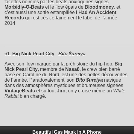
facettes noircies par les beats anxiogènes signés
Morbidly-O-Beats
et le flow épais de
Bloodmoney
, et
c’est aussi une sortie estampillée
I Had An Accident
Records
qui est très certainement le label de l’année
2014 !
61.
Big Nick Pearl City
-
Bito $ureiya
Avec son flow marqué par la préhistoire du hip-hop,
Big
Nick Pearl City
, membre de
Nasa8
, le crew bien barré
basé en Caroline du Nord, est une des belles découvertes
de l’année. Paradoxalement, son
Bito $ureiya
navigue
dans des atmosphères mystiques et brumeuses signées
VintageBeats
et surtout
Jiro
, on y croise même un
White
Rabbit
bien chargé.
Beautiful Gas Mask In A Phone