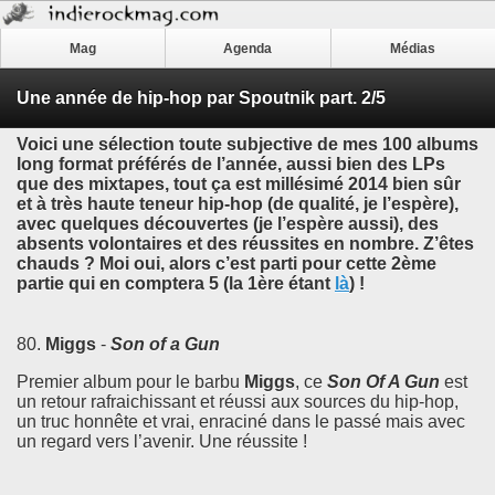
Mag
Agenda
Médias
Une année de hip-hop par Spoutnik part. 2/5
Voici une sélection toute subjective de mes 100 albums
long format préférés de l’année, aussi bien des LPs
que des mixtapes, tout ça est millésimé 2014 bien sûr
et à très haute teneur hip-hop (de qualité, je l’espère),
avec quelques découvertes (je l’espère aussi), des
absents volontaires et des réussites en nombre. Z’êtes
chauds ? Moi oui, alors c’est parti pour cette 2ème
partie qui en comptera 5 (la 1ère étant
là
) !
80.
Miggs
-
Son of a Gun
Premier album pour le barbu
Miggs
, ce
Son Of A Gun
est
un retour rafraichissant et réussi aux sources du hip-hop,
un truc honnête et vrai, enraciné dans le passé mais avec
un regard vers l’avenir. Une réussite !