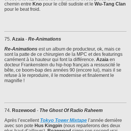
chemin entre
Kno
pour le côté sudiste et le
Wu-Tang Clan
pour le beat froid.
75.
Azaia
-
Re​-​Animations
Re​-​Animations
est un album de producteur, ok, mais ce
sont la patte de ce chirurgien de la MPC et des featurings
carrément à la hauteur qui font la différence.
Azaia
en
docteur Frankenstein du hip-hop français a ressuscité le
bête, ce boom-bap des années 90 (encore lui), mais il se
refuse à le reproduire, il le modernise et finalement le
magnifie !
74.
Rozewood
-
The Ghost Of Radio Raheem
Après l’excellent
Tokyo Tower Mixtape
l’année dernière
avec son pote
Hus Kingpin
(nous reparlerons des deux
plus haut d’ailleurs),
Rozewood
signe son second vrai