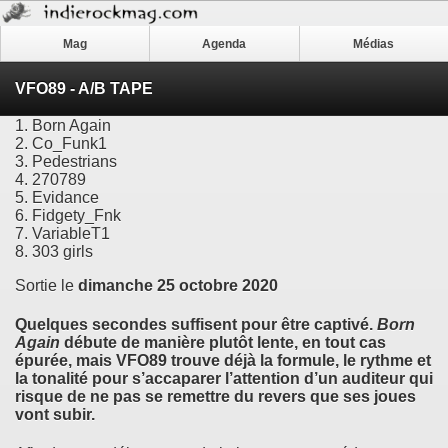
Mag
Agenda
Médias
VFO89 - A​/​B TAPE
1. Born Again
2. Co_Funk1
3. Pedestrians
4. 270789
5. Evidance
6. Fidgety_Fnk
7. VariableT1
8. 303 girls
Sortie le
dimanche 25 octobre 2020
Quelques secondes suffisent pour être captivé.
Born
Again
débute de manière plutôt lente, en tout cas
épurée, mais
VFO89
trouve déjà la formule, le rythme et
la tonalité pour s’accaparer l’attention d’un auditeur qui
risque de ne pas se remettre du revers que ses joues
vont subir.