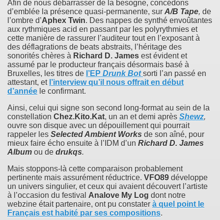
Afin de nous débarrasser de la besogne, concédons
d’emblée la présence quasi-permanente, sur
A/B Tape
,
de
l’ombre d’
Aphex Twin
. Des nappes de synthé envoûtantes
aux rythmiques acid en passant par les polyrythmies et
cette manière de rassurer l’auditeur tout en l’exposant à
des déflagrations de beats abstraits, l’héritage des
sonorités chères à
Richard D. James
est évident et
assumé par le producteur français désormais basé à
Bruxelles, les titres de
l’EP
Drunk Bot
sorti l’an passé en
attestant, et
l’interview qu’il nous offrait en début
d’année
le confirmant.
Ainsi, celui qui signe son second long-format au sein de la
constellation
Chez.Kito.Kat
, un an et demi après
Shewz
,
ouvre son disque avec un dépouillement qui pourrait
rappeler les
Selected Ambient Works
de son aîné, pour
mieux faire écho ensuite à l’IDM d’un
Richard D. James
Album
ou de
drukqs
.
Mais stoppons-là cette comparaison probablement
pertinente mais assurément réductrice.
VFO89
développe
un univers singulier, et ceux qui avaient découvert l’artiste
à l’occasion du festival
Analove My Log
dont notre
webzine était partenaire, ont pu constater
à quel point le
Français est habité par ses compositions
.