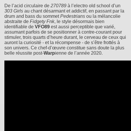
De l’acid circulaire de
270789
à l’electro old school d’un
303 Girls
au chant désarmant et addictif, en passant par la
drum and bass du sommet
Pedestrians
ou la mélancolie
abstraite de
Fidgety Fnk
, le style désormais bien
identifiable de
VFO89
est aussi perceptible que varié,
assumant parfois de se positionner à contre-courant pour
stimuler, trois quarts d’heure durant, le cerveau de ceux qui
auront la curiosité - et la récompense - de s’être frottés à
son univers. Ce chef-d’œuvre constitue sans doute la plus
belle réussite post-
Warp
ienne de l’année 2020.